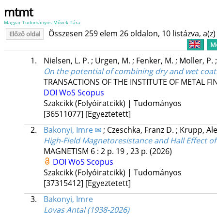
mtmt
Magyar Tudományos Művek Tára
Összesen 259 elem 26 oldalon, 10 listázva, a(z) 
Előző oldal
Me
1.
Nielsen, L. P.
;
Urgen, M.
;
Fenker, M.
;
Moller, P.
On the potential of combining dry and wet coa
TRANSACTIONS OF THE INSTITUTE OF METAL FI
DOI
WoS
Scopus
Szakcikk (Folyóiratcikk) | Tudományos
[36511077]
[Egyeztetett]
2.
Bakonyi, Imre ✉
;
Czeschka, Franz D.
;
Krupp, Al
High-Field Magnetoresistance and Hall Effect of
MAGNETISM
6
:
2
p. 19 , 23 p.
(2026)
DOI
WoS
Scopus
Szakcikk (Folyóiratcikk) | Tudományos
[37315412]
[Egyeztetett]
3.
Bakonyi, Imre
Lovas Antal (1938-2026)