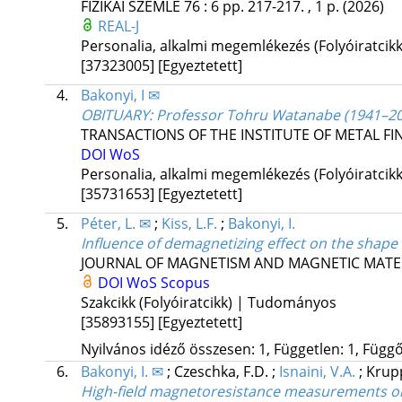
FIZIKAI SZEMLE
76
:
6
pp. 217-217. , 1 p.
(2026)
REAL-J
Personalia, alkalmi megemlékezés (Folyóiratcik
[37323005]
[Egyeztetett]
4.
Bakonyi, I ✉
OBITUARY: Professor Tohru Watanabe (1941–20
TRANSACTIONS OF THE INSTITUTE OF METAL FI
DOI
WoS
Personalia, alkalmi megemlékezés (Folyóiratcik
[35731653]
[Egyeztetett]
5.
Péter, L. ✉
;
Kiss, L.F.
;
Bakonyi, I.
Influence of demagnetizing effect on the shap
JOURNAL OF MAGNETISM AND MAGNETIC MATE
DOI
WoS
Scopus
Szakcikk (Folyóiratcikk) | Tudományos
[35893155]
[Egyeztetett]
Nyilvános idéző összesen: 1, Független: 1, Függő:
6.
Bakonyi, I. ✉
;
Czeschka, F.D.
;
Isnaini, V.A.
;
Krupp
High-field magnetoresistance measurements on