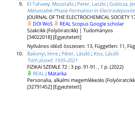
9.
El-Tahawy, Moustafa
;
Peter, Laszlo
;
Gubicza, J
Metastable Phase Formation in Electrodeposite
JOURNAL OF THE ELECTROCHEMICAL SOCIETY
1
DOI
WoS
REAL
Scopus
Google scholar
Szakcikk (Folyóiratcikk) | Tudományos
[34022018]
[Egyeztetett]
Nyilvános idéző összesen: 13, Független: 11, Füg
10.
Bakonyi, Imre
;
Péter, László
;
Kiss, László
Tóth József, 1935-2021
FIZIKAI SZEMLE
72
:
3
pp. 91-91. , 1 p.
(2022)
REAL-J
Matarka
Personalia, alkalmi megemlékezés (Folyóiratcik
[32791452]
[Egyeztetett]