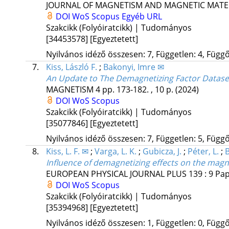
JOURNAL OF MAGNETISM AND MAGNETIC MATE
DOI
WoS
Scopus
Egyéb URL
Szakcikk (Folyóiratcikk) | Tudományos
[34453578]
[Egyeztetett]
Nyilvános idéző összesen: 7, Független: 4, Függő:
7.
Kiss, László F.
;
Bakonyi, Imre ✉
An Update to The Demagnetizing Factor Dataset
MAGNETISM
4
pp. 173-182. , 10 p.
(2024)
DOI
WoS
Scopus
Szakcikk (Folyóiratcikk) | Tudományos
[35077846]
[Egyeztetett]
Nyilvános idéző összesen: 7, Független: 5, Függő:
8.
Kiss, L. F. ✉
;
Varga, L. K.
;
Gubicza, J.
;
Péter, L.
;
B
Influence of demagnetizing effects on the magnet
EUROPEAN PHYSICAL JOURNAL PLUS
139
:
9
Pap
DOI
WoS
Scopus
Szakcikk (Folyóiratcikk) | Tudományos
[35394968]
[Egyeztetett]
Nyilvános idéző összesen: 1, Független: 0, Függő: