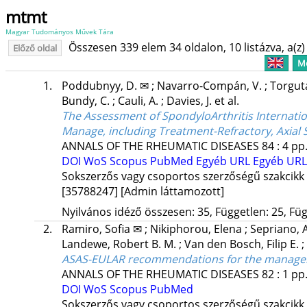
mtmt
Magyar Tudományos Művek Tára
Összesen 339 elem 34 oldalon, 10 listázva, a(z) 
Előző oldal
Me
1.
Poddubnyy, D. ✉
;
Navarro-Compán, V.
;
Torgut
Bundy, C.
;
Cauli, A.
;
Davies, J.
et al.
The Assessment of SpondyloArthritis Internation
Manage, including Treatment-Refractory, Axial 
ANNALS OF THE RHEUMATIC DISEASES
84
:
4
pp.
DOI
WoS
Scopus
PubMed
Egyéb URL
Egyéb URL
Sokszerzős vagy csoportos szerzőségű szakcikk
[35788247]
[Admin láttamozott]
Nyilvános idéző összesen: 35, Független: 25, Füg
2.
Ramiro, Sofia ✉
;
Nikiphorou, Elena
;
Sepriano, 
Landewe, Robert B. M.
;
Van den Bosch, Filip E.
;
ASAS-EULAR recommendations for the managemen
ANNALS OF THE RHEUMATIC DISEASES
82
:
1
pp.
DOI
WoS
Scopus
PubMed
Sokszerzős vagy csoportos szerzőségű szakcikk