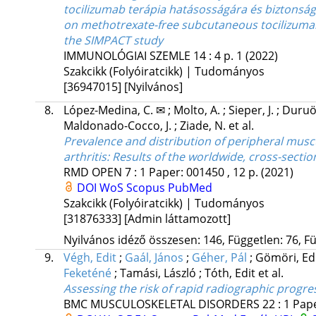
tocilizumab terápia hatásosságára és biztonsá
on methotrexate-free subcutaneous tocilizumab 
the SIMPACT study
IMMUNOLÓGIAI SZEMLE
14
:
4
p. 1
(2022)
Szakcikk (Folyóiratcikk) | Tudományos
[36947015]
[Nyilvános]
8.
López-Medina, C. ✉
;
Molto, A.
;
Sieper, J.
;
Duruö
Maldonado-Cocco, J.
;
Ziade, N.
et al.
Prevalence and distribution of peripheral muscu
arthritis: Results of the worldwide, cross-sect
RMD OPEN
7
:
1
Paper: 001450 , 12 p.
(2021)
DOI
WoS
Scopus
PubMed
Szakcikk (Folyóiratcikk) | Tudományos
[31876333]
[Admin láttamozott]
Nyilvános idéző összesen: 146, Független: 76, Fü
9.
Végh, Edit
;
Gaál, János
;
Géher, Pál
;
Gömöri, E
Feketéné
;
Tamási, László
;
Tóth, Edit
et al.
Assessing the risk of rapid radiographic progre
BMC MUSCULOSKELETAL DISORDERS
22
:
1
Pape