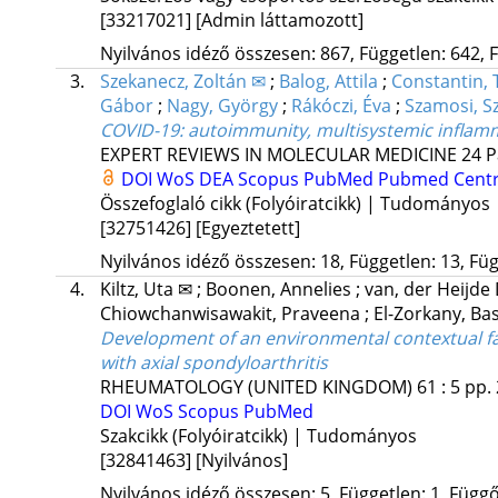
[33217021]
[Admin láttamozott]
Nyilvános idéző összesen: 867, Független: 642, F
3.
Szekanecz, Zoltán ✉
;
Balog, Attila
;
Constantin,
Gábor
;
Nagy, György
;
Rákóczi, Éva
;
Szamosi, Sz
COVID-19: autoimmunity, multisystemic infla
EXPERT REVIEWS IN MOLECULAR MEDICINE
24
P
DOI
WoS
DEA
Scopus
PubMed
Pubmed Cent
Összefoglaló cikk (Folyóiratcikk) | Tudományos
[32751426]
[Egyeztetett]
Nyilvános idéző összesen: 18, Független: 13, Füg
4.
Kiltz, Uta ✉
;
Boonen, Annelies
;
van, der Heijde
Chiowchanwisawakit, Praveena
;
El-Zorkany, Ba
Development of an environmental contextual fact
with axial spondyloarthritis
RHEUMATOLOGY (UNITED KINGDOM)
61
:
5
pp. 
DOI
WoS
Scopus
PubMed
Szakcikk (Folyóiratcikk) | Tudományos
[32841463]
[Nyilvános]
Nyilvános idéző összesen: 5, Független: 1, Függő: