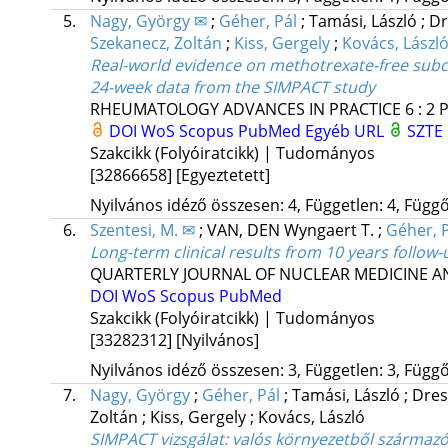
5.
Nagy, György ✉
;
Géher, Pál
;
Tamási, László
;
Dr
Szekanecz, Zoltán
;
Kiss, Gergely
;
Kovács, Lászl
Real-world evidence on methotrexate-free subcu
24-week data from the SIMPACT study
RHEUMATOLOGY ADVANCES IN PRACTICE
6
:
2
P
DOI
WoS
Scopus
PubMed
Egyéb URL
SZTE 
Szakcikk (Folyóiratcikk) | Tudományos
[32866658]
[Egyeztetett]
Nyilvános idéző összesen: 4, Független: 4, Függő:
6.
Szentesi, M. ✉
;
VAN, DEN Wyngaert T.
;
Géher, P
Long-term clinical results from 10 years follow
QUARTERLY JOURNAL OF NUCLEAR MEDICINE 
DOI
WoS
Scopus
PubMed
Szakcikk (Folyóiratcikk) | Tudományos
[33282312]
[Nyilvános]
Nyilvános idéző összesen: 3, Független: 3, Függő:
7.
Nagy, György
;
Géher, Pál
;
Tamási, László
;
Dres
Zoltán
;
Kiss, Gergely
;
Kovács, László
SIMPACT vizsgálat: valós környezetből származó