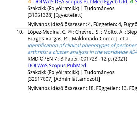
DOI
WoS
DEA
Scopus
PubMed
Egyéb URL
Szakcikk (Folyóiratcikk) | Tudományos
[31951328]
[Egyeztetett]
Nyilvános idéző összesen: 4, Független: 4, Függő:
10.
López-Medina, C. ✉
;
Chevret, S.
;
Molto, A.
;
Siep
Burgos-Vargas, R.
;
Maldonado-Cocco, J.
et al.
Identification of clinical phenotypes of peripher
arthritis: a cluster analysis in the worldwide A
RMD OPEN
7
:
3
Paper: 001728 , 12 p.
(2021)
DOI
WoS
Scopus
PubMed
Szakcikk (Folyóiratcikk) | Tudományos
[32517607]
[Admin láttamozott]
Nyilvános idéző összesen: 18, Független: 13, Füg