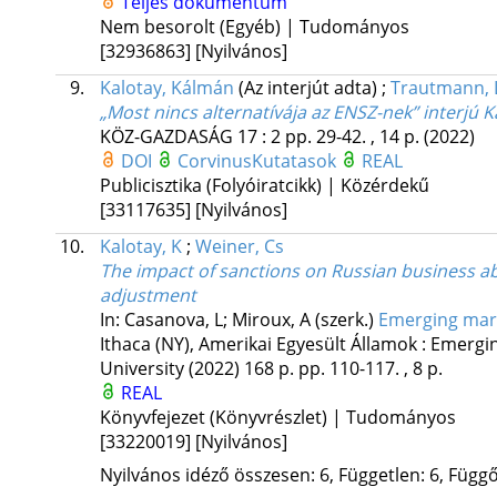
Teljes dokumentum
Nem besorolt (Egyéb) | Tudományos
[32936863]
[Nyilvános]
9.
Kalotay, Kálmán
(Az interjút adta)
;
Trautmann, 
„Most nincs alternatívája az ENSZ-nek” interjú
KÖZ-GAZDASÁG
17
:
2
pp. 29-42. , 14 p.
(2022)
DOI
CorvinusKutatasok
REAL
Publicisztika (Folyóiratcikk) | Közérdekű
[33117635]
[Nyilvános]
10.
Kalotay, K
;
Weiner, Cs
The impact of sanctions on Russian business ab
adjustment
In: Casanova, L; Miroux, A (szerk.)
Emerging marke
Ithaca (NY), Amerikai Egyesült Államok :
Emerging
University
(2022)
168 p.
pp. 110-117. , 8 p.
REAL
Könyvfejezet (Könyvrészlet) | Tudományos
[33220019]
[Nyilvános]
Nyilvános idéző összesen: 6, Független: 6, Függő: