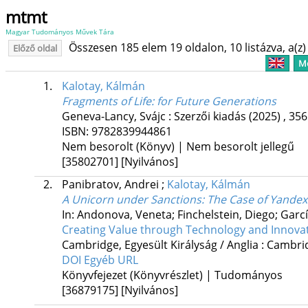
mtmt
Magyar Tudományos Művek Tára
Összesen 185 elem 19 oldalon, 10 listázva, a(z) 
Előző oldal
Me
1.
Kalotay, Kálmán
Fragments of Life: for Future Generations
Geneva-Lancy, Svájc :
Szerzői kiadás
(2025)
,
356
ISBN:
9782839944861
Nem besorolt (Könyv) | Nem besorolt jellegű
[35802701]
[Nyilvános]
2.
Panibratov, Andrei
;
Kalotay, Kálmán
A Unicorn under Sanctions: The Case of Yandex
In: Andonova, Veneta; Finchelstein, Diego; Garc
Creating Value through Technology and Innova
Cambridge, Egyesült Királyság / Anglia :
Cambrid
DOI
Egyéb URL
Könyvfejezet (Könyvrészlet) | Tudományos
[36879175]
[Nyilvános]