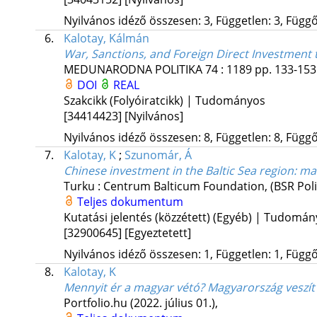
Nyilvános idéző összesen: 3, Független: 3, Függő:
6.
Kalotay, Kálmán
War, Sanctions, and Foreign Direct Investment 
MEDUNARODNA POLITIKA
74
:
1189
pp. 133-153.
DOI
REAL
Szakcikk (Folyóiratcikk) | Tudományos
[34414423]
[Nyilvános]
Nyilvános idéző összesen: 8, Független: 8, Függő:
7.
Kalotay, K
;
Szunomár, Á
Chinese investment in the Baltic Sea region: ma
Turku : Centrum Balticum Foundation
,
(BSR Poli
Teljes dokumentum
Kutatási jelentés (közzétett) (Egyéb) | Tudomá
[32900645]
[Egyeztetett]
Nyilvános idéző összesen: 1, Független: 1, Függő:
8.
Kalotay, K
Mennyit ér a magyar vétó? Magyarország veszít 
Portfolio.hu (2022. július 01.)
,