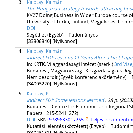
3.
Kalotay, Kálmán
The Hungarian strategy towards attracting bus
KV27 Doing Business in Wider Europe course of 
University of Turku, Finland
,
Megjelenés: Finnor
DOI
Segédlet (Egyéb) | Tudományos
[33806840]
[Nyilvános]
4.
Kalotay, Kálmán
Indirect FDI: Lessons 11 Years After a First Pape
In: KRTK, Világgazdasági Intézet (szerk.)
3rd Vis
Budapest, Magyarország :
Közgazdaság- és Regi
Nem besorolt (Egyéb konferenciaközlemény) 
[34003220]
[Nyilvános]
5.
Kalotay, K
Indirect FDI
: Some lessons learned
, 28 p.
(2023)
Budapest : Centre for Economic and Regional S
Papers 1215-5241; 272)
,
DOI
ISBN:
9789633017265
Teljes dokumentu
Kutatási jelentés (közzétett) (Egyéb) | Tudomá
[34043152]
[Nyilvános]