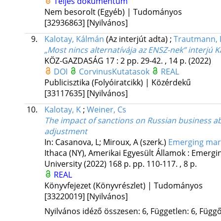
Teljes dokumentum
Nem besorolt (Egyéb) | Tudományos
[32936863]
[Nyilvános]
9.
Kalotay, Kálmán
(Az interjút adta)
;
Trautmann, 
„Most nincs alternatívája az ENSZ-nek” interjú
KÖZ-GAZDASÁG
17
:
2
pp. 29-42. , 14 p.
(2022)
DOI
CorvinusKutatasok
REAL
Publicisztika (Folyóiratcikk) | Közérdekű
[33117635]
[Nyilvános]
10.
Kalotay, K
;
Weiner, Cs
The impact of sanctions on Russian business ab
adjustment
In: Casanova, L; Miroux, A (szerk.)
Emerging marke
Ithaca (NY), Amerikai Egyesült Államok :
Emerging
University
(2022)
168 p.
pp. 110-117. , 8 p.
REAL
Könyvfejezet (Könyvrészlet) | Tudományos
[33220019]
[Nyilvános]
Nyilvános idéző összesen: 6, Független: 6, Függő: