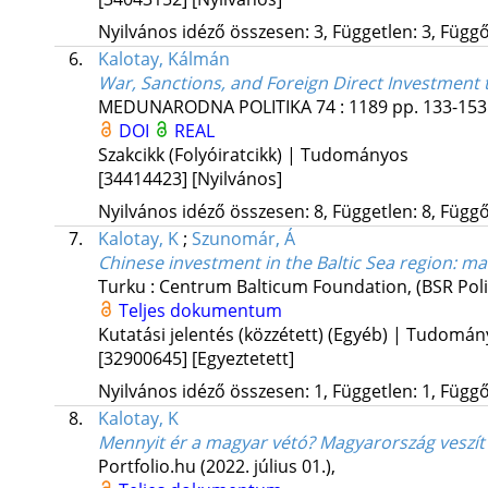
Nyilvános idéző összesen: 3, Független: 3, Függő:
6.
Kalotay, Kálmán
War, Sanctions, and Foreign Direct Investment 
MEDUNARODNA POLITIKA
74
:
1189
pp. 133-153.
DOI
REAL
Szakcikk (Folyóiratcikk) | Tudományos
[34414423]
[Nyilvános]
Nyilvános idéző összesen: 8, Független: 8, Függő:
7.
Kalotay, K
;
Szunomár, Á
Chinese investment in the Baltic Sea region: ma
Turku : Centrum Balticum Foundation
,
(BSR Poli
Teljes dokumentum
Kutatási jelentés (közzétett) (Egyéb) | Tudomá
[32900645]
[Egyeztetett]
Nyilvános idéző összesen: 1, Független: 1, Függő:
8.
Kalotay, K
Mennyit ér a magyar vétó? Magyarország veszít 
Portfolio.hu (2022. július 01.)
,