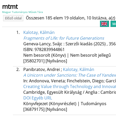
mtmt
Magyar Tudományos Művek Tára
Összesen 185 elem 19 oldalon, 10 listázva, a(z) 
Előző oldal
Me
1.
Kalotay, Kálmán
Fragments of Life: for Future Generations
Geneva-Lancy, Svájc :
Szerzői kiadás
(2025)
,
356
ISBN:
9782839944861
Nem besorolt (Könyv) | Nem besorolt jellegű
[35802701]
[Nyilvános]
2.
Panibratov, Andrei
;
Kalotay, Kálmán
A Unicorn under Sanctions: The Case of Yandex
In: Andonova, Veneta; Finchelstein, Diego; Garc
Creating Value through Technology and Innova
Cambridge, Egyesült Királyság / Anglia :
Cambrid
DOI
Egyéb URL
Könyvfejezet (Könyvrészlet) | Tudományos
[36879175]
[Nyilvános]