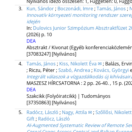
Nyilvános idéző összesen: 1, Független: 0, Függő:
3.
Kun, Sándor
;
Boczonádi, Imre
;
Tamás, János
;
N
Innovatív környezeti monitoring rendszer szer
idején
In:
Dulovics Junior Szimpózium Absztraktfüzet 2
(2026)
p. 10
DEA
Absztrakt / Kivonat (Egyéb konferenciaközlem
[37083247]
[Nyilvános]
4.
Tamás, János
;
Kiss, Nikolett Éva ✉
;
Balázs, Ervi
;
Riczu, Péter
;
Szabó, Andrea
;
Kovács, Györgyi
e
Integrált válaszok a vízgazdálkodás új kihívásai
MASZESZ HÍRCSATORNA
:
2
pp. 26-40. , 15 p.
(20
DEA
Szakcikk (Folyóiratcikk) | Tudományos
[37350863]
[Nyilvános]
5.
Radócz, László
;
Nagy, Attila ✉
;
Szőllősi, Nikolett
Gift
;
Radócz, László
AI-Augmented Systematic Review of Remote Sens
Cereal Crops Across Central and Balkan Europe