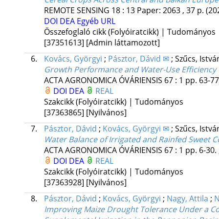
REMOTE SENSING
18
:
13
Paper: 2063 , 37 p.
(20
DOI
DEA
Egyéb URL
Összefoglaló cikk (Folyóiratcikk) | Tudományos
[37351613]
[Admin láttamozott]
6.
Kovács, Györgyi
;
Pásztor, Dávid ✉
;
Szűcs, Istv
Growth Performance and Water-Use Efficiency o
ACTA AGRONOMICA ÓVÁRIENSIS
67
:
1
pp. 63-77
DOI
DEA
REAL
Szakcikk (Folyóiratcikk) | Tudományos
[37363865]
[Nyilvános]
7.
Pásztor, Dávid
;
Kovács, Györgyi ✉
;
Szűcs, Istv
Water Balance of Irrigated and Rainfed Sweet C
ACTA AGRONOMICA ÓVÁRIENSIS
67
:
1
pp. 6-30. 
DOI
DEA
REAL
Szakcikk (Folyóiratcikk) | Tudományos
[37363928]
[Nyilvános]
8.
Pásztor, Dávid
;
Kovács, Györgyi
;
Nagy, Attila
;
N
Improving Maize Drought Tolerance Under a Con