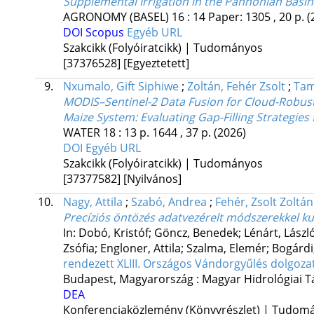
Supplemental Irrigation in the Pannonian Basin
AGRONOMY (BASEL)
16
:
14
Paper: 1305 , 20 p.
(
DOI
Scopus
Egyéb URL
Szakcikk (Folyóiratcikk) | Tudományos
[37376528]
[Egyeztetett]
9.
Nxumalo, Gift Siphiwe
;
Zoltán, Fehér Zsolt
;
Tam
MODIS–Sentinel-2 Data Fusion for Cloud-Robust 
Maize System: Evaluating Gap-Filling Strategies
WATER
18
:
13
p. 1644 , 37 p.
(2026)
DOI
Egyéb URL
Szakcikk (Folyóiratcikk) | Tudományos
[37377582]
[Nyilvános]
10.
Nagy, Attila
;
Szabó, Andrea
;
Fehér, Zsolt Zoltán
Precíziós öntözés adatvezérelt módszerekkel k
In: Dobó, Kristóf; Göncz, Benedek; Lénárt, László
Zsófia; Engloner, Attila; Szalma, Elemér; Bogárdi
rendezett XLIII. Országos Vándorgyűlés dolgoza
Budapest, Magyarország :
Magyar Hidrológiai T
DEA
Konferenciaközlemény (Könyvrészlet) | Tudom