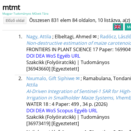
mtmt
Magyar Tudományos Művek Tára
Összesen 831 elem 84 oldalon, 10 listázva, a(z) 
Előző oldal
Me
1.
Nagy, Attila
;
Elbeltagi, Ahmed ✉
;
Radócz, Lászl
Non-destructive estimation of maize carotenoid
FRONTIERS IN PLANT SCIENCE
17
Paper: 16990
DOI
DEA
WoS
Egyéb URL
Szakcikk (Folyóiratcikk) | Tudományos
[36943660]
[Egyeztetett]
2.
Nxumalo, Gift Siphiwe ✉
;
Ramabulana, Tondan
Attila
AI-Driven Integration of Sentinel-1 SAR for Hig
Irrigation in Smallholder Maize Systems, Vhemb
WATER
18
:
4
Paper: 499 , 34 p.
(2026)
DOI
DEA
WoS
Scopus
Egyéb URL
Szakcikk (Folyóiratcikk) | Tudományos
[36973419]
[Egyeztetett]