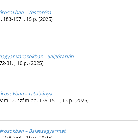
városokban - Veszprém
. 183-197. , 15 p.
(2025)
magyar városokban - Salgótarján
72-81. , 10 p.
(2025)
városokban - Tatabánya
lyam
:
2. szám
pp. 139-151. , 13 p.
(2025)
városokban – Balassagyarmat
. 229-238. , 10 p.
(2025)