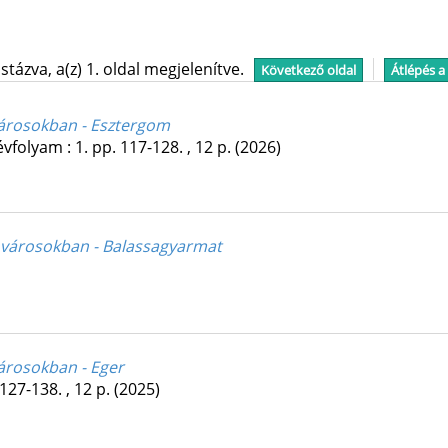
tázva, a(z) 1. oldal megjelenítve.
Következő oldal
Átlépés a
városokban - Esztergom
évfolyam
:
1.
pp. 117-128. , 12 p.
(2026)
 városokban - Balassagyarmat
árosokban - Eger
127-138. , 12 p.
(2025)