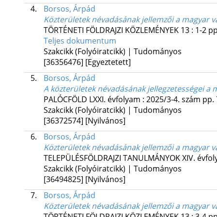
4.
Borsos, Árpád
Közterületek névadásának jellemzői a magyar 
TÖRTÉNETI FÖLDRAJZI KÖZLEMÉNYEK
13
:
1-2
pp
Teljes dokumentum
Szakcikk (Folyóiratcikk) | Tudományos
[36356476]
[Egyeztetett]
5.
Borsos, Árpád
A közterületek névadásának jellegzetességei a 
PALÓCFÖLD
LXXI. évfolyam
:
2025/3-4. szám
pp. 
Szakcikk (Folyóiratcikk) | Tudományos
[36372574]
[Nyilvános]
6.
Borsos, Árpád
Közterületek névadásának jellemzői a magyar 
TELEPÜLÉSFÖLDRAJZI TANULMÁNYOK
XIV. évfo
Szakcikk (Folyóiratcikk) | Tudományos
[36494825]
[Nyilvános]
7.
Borsos, Árpád
Közterületek névadásának jellemzői a magyar 
TÖRTÉNETI FÖLDRAJZI KÖZLEMÉNYEK
13
:
3-4
pp