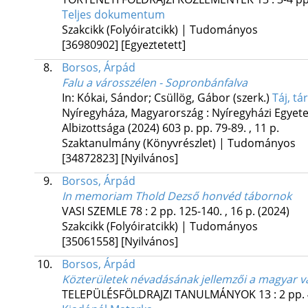
Teljes dokumentum
Szakcikk (Folyóiratcikk) | Tudományos
[36980902]
[Egyeztetett]
8.
Borsos, Árpád
Falu a városszélen - Sopronbánfalva
In: Kókai, Sándor; Csüllög, Gábor (szerk.)
Táj, tá
Nyíregyháza, Magyarország :
Nyíregyházi Egyet
Albizottsága
(2024)
603 p.
pp. 79-89. , 11 p.
Szaktanulmány (Könyvrészlet) | Tudományos
[34872823]
[Nyilvános]
9.
Borsos, Árpád
In memoriam Thold Dezső honvéd tábornok
VASI SZEMLE
78
:
2
pp. 125-140. , 16 p.
(2024)
Szakcikk (Folyóiratcikk) | Tudományos
[35061558]
[Nyilvános]
10.
Borsos, Árpád
Közterületek névadásának jellemzői a magyar v
TELEPÜLÉSFÖLDRAJZI TANULMÁNYOK
13
:
2
pp. 