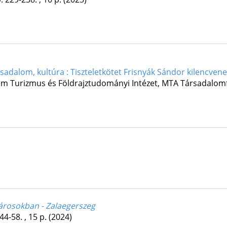
rsadalom, kultúra : Tiszteletkötet Frisnyák Sándor kilencven
em Turizmus és Földrajztudományi Intézet
,
MTA Társadalomfö
árosokban - Zalaegerszeg
44-58. , 15 p.
(2024)