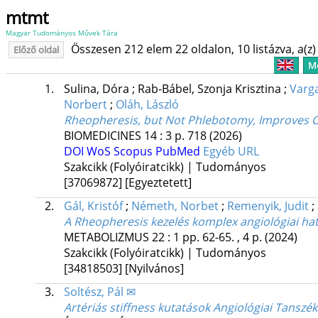
mtmt
Magyar Tudományos Művek Tára
Összesen 212 elem 22 oldalon, 10 listázva, a(z) 
Előző oldal
Me
1.
Sulina, Dóra
;
Rab-Bábel, Szonja Krisztina
;
Varg
Norbert
;
Oláh, László
Rheopheresis, but Not Phlebotomy, Improves C
BIOMEDICINES
14
:
3
p. 718
(2026)
DOI
WoS
Scopus
PubMed
Egyéb URL
Szakcikk (Folyóiratcikk) | Tudományos
[37069872]
[Egyeztetett]
2.
Gál, Kristóf
;
Németh, Norbet
;
Remenyik, Judit
;
A Rheopheresis kezelés komplex angiológiai hat
METABOLIZMUS
22
:
1
pp. 62-65. , 4 p.
(2024)
Szakcikk (Folyóiratcikk) | Tudományos
[34818503]
[Nyilvános]
3.
Soltész, Pál ✉
Artériás stiffness kutatások Angiológiai Tansz