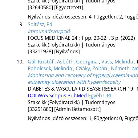
Szakcikk (Folyóiratcikk) | Tudományos
[32640580]
[Egyeztetett]
Nyilvános idéző összesen: 4, Független: 2, Függő:
9.
Soltész, Pál
Immunadszorpció
FOCUS MEDICINAE
24
:
1
pp. 20-22. , 3 p.
(2022)
Szakcikk (Folyóiratcikk) | Tudományos
[33211928]
[Nyilvános]
10.
Gál, Kristóf
;
Asbóth, Georgina
;
Vass, Melinda
;
Paholcsek, Melinda
;
Cziáky, Zoltán
;
Németh, No
Monitoring and recovery of hyperglycaemia-indu
extremity ulceration with hyperviscosity
DIABETES & VASCULAR DISEASE RESEARCH
19
:
DOI
WoS
Scopus
PubMed
Egyéb URL
Szakcikk (Folyóiratcikk) | Tudományos
[33251889]
[Admin láttamozott]
Nyilvános idéző összesen: 1, Független: 0, Függő: