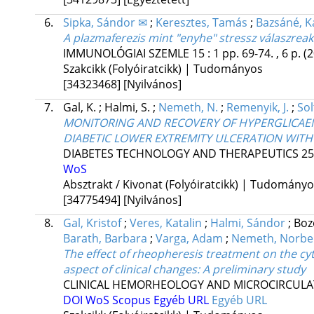
6.
Sipka, Sándor ✉
;
Keresztes, Tamás
;
Bazsáné, K
A plazmaferezis mint "enyhe" stressz válaszreak
IMMUNOLÓGIAI SZEMLE
15
:
1
pp. 69-74. , 6 p.
(
Szakcikk (Folyóiratcikk) | Tudományos
[34323468]
[Nyilvános]
7.
Gal, K.
;
Halmi, S.
;
Nemeth, N.
;
Remenyik, J.
;
Sol
MONITORING AND RECOVERY OF HYPERGLICAEM
DIABETIC LOWER EXTREMITY ULCERATION WITH
DIABETES TECHNOLOGY AND THERAPEUTICS
25
WoS
Absztrakt / Kivonat (Folyóiratcikk) | Tudomány
[34775494]
[Nyilvános]
8.
Gal, Kristof
;
Veres, Katalin
;
Halmi, Sándor
;
Boz
Barath, Barbara
;
Varga, Adam
;
Nemeth, Norbe
The effect of rheopheresis treatment on the cyt
aspect of clinical changes: A preliminary study
CLINICAL HEMORHEOLOGY AND MICROCIRCULA
DOI
WoS
Scopus
Egyéb URL
Egyéb URL