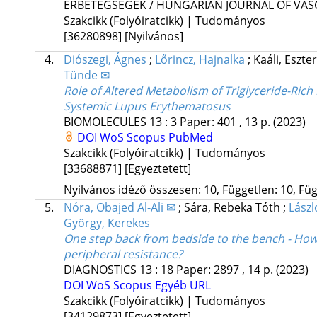
ÉRBETEGSÉGEK / HUNGARIAN JOURNAL OF VAS
Szakcikk (Folyóiratcikk) | Tudományos
[36280898]
[Nyilvános]
4.
Diószegi, Ágnes
;
Lőrincz, Hajnalka
;
Kaáli, Eszte
Tünde ✉
Role of Altered Metabolism of Triglyceride-Rich
Systemic Lupus Erythematosus
BIOMOLECULES
13
:
3
Paper: 401 , 13 p.
(2023)
DOI
WoS
Scopus
PubMed
Szakcikk (Folyóiratcikk) | Tudományos
[33688871]
[Egyeztetett]
Nyilvános idéző összesen: 10, Független: 10, Füg
5.
Nóra, Obajed Al-Ali ✉
;
Sára, Rebeka Tóth
;
Lászl
György, Kerekes
One step back from bedside to the bench - How d
peripheral resistance?
DIAGNOSTICS
13
:
18
Paper: 2897 , 14 p.
(2023)
DOI
WoS
Scopus
Egyéb URL
Szakcikk (Folyóiratcikk) | Tudományos
[34129873]
[Egyeztetett]