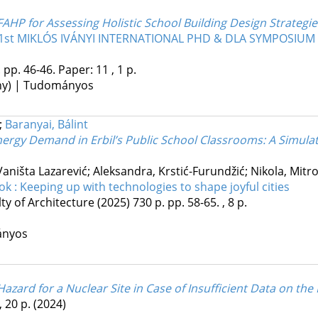
FAHP for Assessing Holistic School Building Design Strategi
e 21st MIKLÓS IVÁNYI INTERNATIONAL PHD & DLA SYMPOSIU
.
pp. 46-46. Paper: 11 , 1 p.
ény) | Tudományos
;
Baranyai, Bálint
nergy Demand in Erbil’s Public School Classrooms: A Simu
Vaništa Lazarević; Aleksandra, Krstić-Furundžić; Nikola, Mitro
 : Keeping up with technologies to shape joyful cities
lty of Architecture
(2025)
730 p.
pp. 58-65. , 8 p.
ányos
zard for a Nuclear Site in Case of Insufficient Data on the F
, 20 p.
(2024)