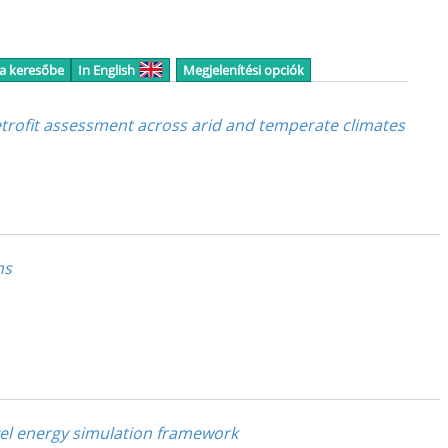
 a keresőbe
In English
Megjelenítési opciók
etrofit assessment across arid and temperate climates
ns
vel energy simulation framework