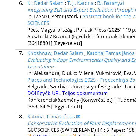
6.
K., Dedar Salam
;
T. J., Katona
;
B., Baranyai
Integrating SLR and Expert Evaluation through 
In: IVÁNYI, Péter (szerk.)
Abstract book for th
SCIENCES
Pécs, Magyarország :
Pollack Press
(2025)
119 p
Absztrakt / Kivonat (Egyéb konferenciaközlem
[36418801]
[Egyeztetett]
7.
Khoshnaw, Dedar Salam
;
Katona, Tamás János
Evaluating Indoor Environmental Quality and E
Orientation
In: Aleksandra, Djukić; Milena, Vukmirović; Eva, 
Places and Technologies 2025 - Proceedings Book
Belgrade, Szerbia :
University of Belgrade - Facu
DOI
Egyéb URL
Teljes dokumentum
Konferenciaközlemény (Könyvrészlet) | Tudom
[36928425]
[Egyeztetett]
8.
Katona, Tamás János ✉
Conservative Evaluation of Fault Displacement Ha
GEOSCIENCES (SWITZERLAND)
14
:
6
Paper: 158 