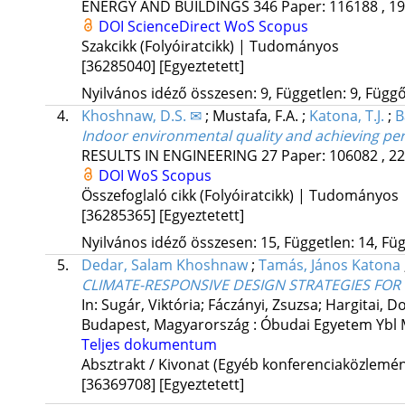
ENERGY AND BUILDINGS
346
Paper: 116188 , 19
DOI
ScienceDirect
WoS
Scopus
Szakcikk (Folyóiratcikk) | Tudományos
[36285040]
[Egyeztetett]
Nyilvános idéző összesen: 9, Független: 9, Függő:
4.
Khoshnaw, D.S. ✉
;
Mustafa, F.A.
;
Katona, T.J.
;
B
Indoor environmental quality and achieving per
RESULTS IN ENGINEERING
27
Paper: 106082 , 22
DOI
WoS
Scopus
Összefoglaló cikk (Folyóiratcikk) | Tudományos
[36285365]
[Egyeztetett]
Nyilvános idéző összesen: 15, Független: 14, Füg
5.
Dedar, Salam Khoshnaw
;
Tamás, János Katona
CLIMATE-RESPONSIVE DESIGN STRATEGIES FO
In: Sugár, Viktória; Fáczányi, Zsuzsa; Hargitai, D
Budapest, Magyarország :
Óbudai Egyetem Ybl 
Teljes dokumentum
Absztrakt / Kivonat (Egyéb konferenciaközlem
[36369708]
[Egyeztetett]