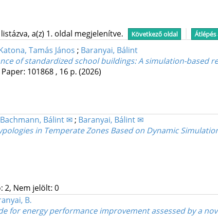
stázva, a(z) 1. oldal megjelenítve.
Következő oldal
Átlépés
Katona, Tamás János
;
Baranyai, Bálint
ce of standardized school buildings: A simulation-based r
Paper: 101868 , 16 p.
(2026)
Bachmann, Bálint ✉
;
Baranyai, Bálint ✉
g Typologies in Temperate Zones Based on Dynamic Simulatio
 2, Nem jelölt: 0
anyai, B.
açade for energy performance improvement assessed by a no