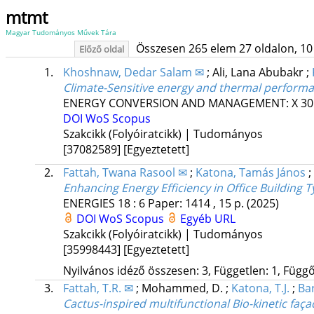
mtmt
Magyar Tudományos Művek Tára
Összesen 265 elem 27 oldalon, 10 li
Előző oldal
1.
Khoshnaw, Dedar Salam ✉
;
Ali, Lana Abubakr
;
Climate-Sensitive energy and thermal performan
ENERGY CONVERSION AND MANAGEMENT: X
30
DOI
WoS
Scopus
Szakcikk (Folyóiratcikk) | Tudományos
[37082589]
[Egyeztetett]
2.
Fattah, Twana Rasool ✉
;
Katona, Tamás János
;
Enhancing Energy Efficiency in Office Buildin
ENERGIES
18
:
6
Paper: 1414 , 15 p.
(2025)
DOI
WoS
Scopus
Egyéb URL
Szakcikk (Folyóiratcikk) | Tudományos
[35998443]
[Egyeztetett]
Nyilvános idéző összesen: 3, Független: 1, Függő:
3.
Fattah, T.R. ✉
;
Mohammed, D.
;
Katona, T.J.
;
Bar
Cactus-inspired multifunctional Bio-kinetic f