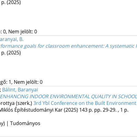
 p.
(2025)
 0, Nem jelölt: 0
aranyai, B.
formance goals for classroom enhancement: A systematic li
 p.
(2025)
gő: 1, Nem jelölt: 0
;
Bálint, Baranyai
R ENHANCING INDOOR ENVIRONMENTAL QUALITY IN SCHOOL
orottya (szerk.)
3rd Ybl Conference on the Built Environment
Miklós Építéstudományi Kar
(2025)
143 p.
pp. 29-29. , 1 p.
ény) | Tudományos