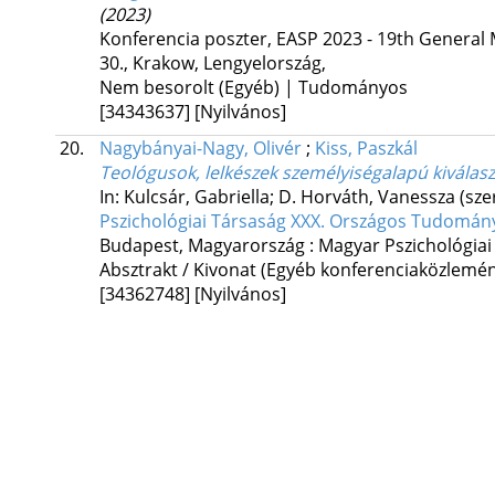
(2023)
Konferencia poszter
,
EASP 2023 - 19th General 
30.
,
Krakow, Lengyelország
,
Nem besorolt (Egyéb) | Tudományos
[34343637]
[Nyilvános]
20.
Nagybányai-Nagy, Olivér
;
Kiss, Paszkál
Teológusok, lelkészek személyiségalapú kiválas
In: Kulcsár, Gabriella; D. Horváth, Vanessza (sze
Pszichológiai Társaság XXX. Országos Tudomán
Budapest, Magyarország :
Magyar Pszichológiai
Absztrakt / Kivonat (Egyéb konferenciaközlem
[34362748]
[Nyilvános]