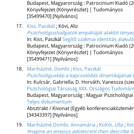
Budapest, Magyarország :
Patrocinium Kiadó
(2
Könyvfejezet (Könyvrészlet) | Tudományos
[35499470]
[Nyilvános]
17.
Kiss, Paszkál
;
Kövi, Aliz
Pszichológushallgatók empátiáját alakító ténye
In: Kiss, Paszkál
Segítő szakmai identitás alakul
Budapest, Magyarország :
Patrocinium Kiadó
(2
Könyvfejezet (Könyvrészlet) | Tudományos
[35499471]
[Nyilvános]
18.
Mariháziné, Dombi
;
Kiss, Paszkál
Pszichológuskép a kapcsolódás dinamikájának 
In: Kulcsár, Gabriella; D. Horváth, Vanessza (sze
Pszichológiai Társaság XXX. Országos Tudomán
Budapest, Magyarország :
Magyar Pszichológiai
Teljes dokumentum
Absztrakt / Kivonat (Egyéb konferenciaközlem
[34343397]
[Nyilvános]
19.
Mariháziné Dombi, Annamária
;
Koltói, Lilla
;
Kis
Imagine an anxious adolescent then describe it