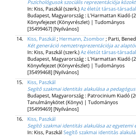
Pszichológusok szociális reprezentációja közok
In: Kiss, Paszkál (szerk.)
Az életút társas-társada
Budapest, Magyarország :
L'Harmattan Kiadó
(
Könyvfejezet (Könyvrészlet) | Tudományos
[35499467]
[Nyilvános]
14.
Kiss, Paszkál
;
Hermann, Zsombor
;
Parti, Bene
Két generáció nemzetreprezentációja az alap
In: Kiss, Paszkál (szerk.)
Az életút társas-társada
Budapest, Magyarország :
L'Harmattan Kiadó
(
Könyvfejezet (Könyvrészlet) | Tudományos
[35499468]
[Nyilvános]
15.
Kiss, Paszkál
Segítő szakmai identitás alakulása a pedagógus
Budapest, Magyarország :
Patrocinium Kiadó
(2
Tanulmánykötet (Könyv) | Tudományos
[35499469]
[Nyilvános]
16.
Kiss, Paszkál
Segítő szakmai identitás alakulása az egyetemi é
In: Kiss, Paszkál
Segítő szakmai identitás alakul