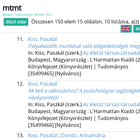
mtmt
Magyar Tudományos Művek Tára
Összesen 150 elem 15 oldalon, 10 listázva, a(z) 
Előző oldal
Me
11.
Kiss, Paszkál
Pályakezdők munkával való elégedettségét meg
In: Kiss, Paszkál (szerk.)
Az életút társas-társada
Budapest, Magyarország :
L'Harmattan Kiadó
(
Könyvfejezet (Könyvrészlet) | Tudományos
[35499465]
[Nyilvános]
12.
Kiss, Paszkál
Mi kell a változáshoz? A pszichológiai segítség
nézőpontból
In: Kiss, Paszkál (szerk.)
Az életút társas-társada
Budapest, Magyarország :
L'Harmattan Kiadó
(
Könyvfejezet (Könyvrészlet) | Tudományos
[35499466]
[Nyilvános]
13.
Kiss, Paszkál
;
Dombi, Annamária