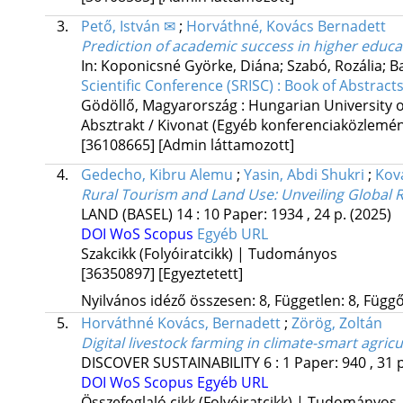
3.
Pető, István ✉
;
Horváthné, Kovács Bernadett
Prediction of academic success in higher educati
In: Koponicsné Györke, Diána; Szabó, Rozália; B
Scientific Conference (SRISC) : Book of Abstract
Gödöllő, Magyarország :
Hungarian University o
Absztrakt / Kivonat (Egyéb konferenciaközlem
[36108665]
[Admin láttamozott]
4.
Gedecho, Kibru Alemu
;
Yasin, Abdi Shukri
;
Kov
Rural Tourism and Land Use: Unveiling Global 
LAND (BASEL)
14
:
10
Paper: 1934 , 24 p.
(2025)
DOI
WoS
Scopus
Egyéb URL
Szakcikk (Folyóiratcikk) | Tudományos
[36350897]
[Egyeztetett]
Nyilvános idéző összesen: 8, Független: 8, Függő:
5.
Horváthné Kovács, Bernadett
;
Zörög, Zoltán
Digital livestock farming in climate-smart agri
DISCOVER SUSTAINABILITY
6
:
1
Paper: 940 , 31 
DOI
WoS
Scopus
Egyéb URL
Összefoglaló cikk (Folyóiratcikk) | Tudományos