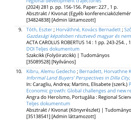
regional development trajectories
(2024)
281 p.
pp. 156-156. Paper: 227 , 1 p.
Absztrakt / Kivonat (Egyéb konferenciaközlem
[34824838]
[Admin láttamozott]
9.
Tóth, Eszter
;
Horváthné, Kovács Bernadett
;
Sző
Gazdasági képzésben résztvevő magyar és nemze
ACTA CAROLUS ROBERTUS
14
:
1
pp. 243-254. , 
DOI
Teljes dokumentum
Szakcikk (Folyóiratcikk) | Tudományos
[35089528]
[Nyilvános]
10.
Kibru, Alemu Gedecho
;
Bernadett, Horvathne 
Informal Land Buyers’ Perspectives in Dilla City
In: Caragliu, Andrea; Martins, Elisabete (szerk.)
P
Economic growth: Global challenges and new re
Angra do Heroísmo, Portugália :
Regional Scienc
Teljes dokumentum
Absztrakt / Kivonat (Könyvrészlet) | Tudomány
[35138541]
[Admin láttamozott]