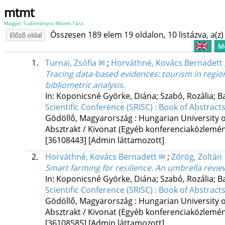
mtmt
Magyar Tudományos Művek Tára
Összesen 189 elem 19 oldalon, 10 listázva, a(z) 
Előző oldal
Me
1.
Turnai, Zsófia ✉
;
Horváthné, Kovács Bernadett
Tracing data-based evidences: tourism in region
bibliometric analysis.
In: Koponicsné Györke, Diána; Szabó, Rozália; B
Scientific Conference (SRISC) : Book of Abstract
Gödöllő, Magyarország :
Hungarian University o
Absztrakt / Kivonat (Egyéb konferenciaközlem
[36108443]
[Admin láttamozott]
2.
Horváthné, Kovács Bernadett ✉
;
Zörög, Zoltán
Smart farming for resilience. An umbrella revie
In: Koponicsné Györke, Diána; Szabó, Rozália; B
Scientific Conference (SRISC) : Book of Abstract
Gödöllő, Magyarország :
Hungarian University o
Absztrakt / Kivonat (Egyéb konferenciaközlem
[36108585]
[Admin láttamozott]