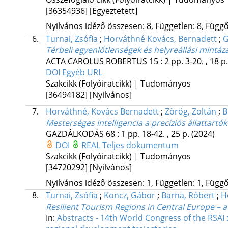
[36354936]
[Egyeztetett]
Nyilvános idéző összesen: 8, Független: 8, Függő:
6.
Turnai, Zsófia
;
Horváthné Kovács, Bernadett
;
G
Térbeli egyenlőtlenségek és helyreállási mint
ACTA CAROLUS ROBERTUS
15
:
2
pp. 3-20. , 18 p
DOI
Egyéb URL
Szakcikk (Folyóiratcikk) | Tudományos
[36494182]
[Nyilvános]
7.
Horváthné, Kovács Bernadett
;
Zörög, Zoltán
;
B
Mesterséges intelligencia a precíziós állattartó
GAZDÁLKODÁS
68
:
1
pp. 18-42. , 25 p.
(2024)
DOI
REAL
Teljes dokumentum
Szakcikk (Folyóiratcikk) | Tudományos
[34720292]
[Nyilvános]
Nyilvános idéző összesen: 1, Független: 1, Függő:
8.
Turnai, Zsófia
;
Koncz, Gábor
;
Barna, Róbert
;
H
Resilient Tourism Regions in Central Europe – a
In:
Abstracts - 14th World Congress of the RSAI