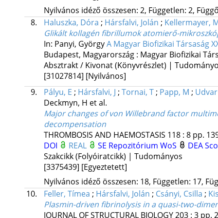
Nyilvános idéző összesen: 2, Független: 2, Függő:
8.
Haluszka, Dóra
;
Hársfalvi, Jolán
;
Kellermayer, M
Glikált kollagén fibrillumok atomierő-mikroszkó
In: Panyi, György
A Magyar Biofizikai Társaság 
Budapest, Magyarország :
Magyar Biofizikai Tár
Absztrakt / Kivonat (Könyvrészlet) | Tudomány
[31027814]
[Nyilvános]
9.
Pályu, E
;
Hársfalvi, J
;
Tornai, T
;
Papp, M
;
Udvar
Deckmyn, H
et al.
Major changes of von Willebrand factor multimer
decompensation
THROMBOSIS AND HAEMOSTASIS
118
:
8
pp. 139
DOI
REAL
SE Repozitórium
WoS
DEA
Sc
Szakcikk (Folyóiratcikk) | Tudományos
[3375439]
[Egyeztetett]
Nyilvános idéző összesen: 18, Független: 17, Füg
10.
Feller, Tímea
;
Hársfalvi, Jolán
;
Csányi, Csilla
;
Ki
Plasmin-driven fibrinolysis in a quasi-two-dime
JOURNAL OF STRUCTURAL BIOLOGY
203
:
3
pp. 2