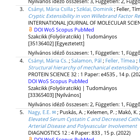
Nyilvános idéző összesen: 3, Független: 2, Függő:
3.
Csányi, Mária Csilla
;
Sziklai, Dominik
;
Feller, T
Cryptic Extensibility in von Willebrand Factor 
INTERNATIONAL JOURNAL OF MOLECULAR SCIE
DOI
WoS
Scopus
PubMed
Szakcikk (Folyóiratcikk) | Tudományos
[35136402]
[Egyeztetett]
Nyilvános idéző összesen: 1, Független: 1, Függő:
4.
Csányi, Mária Cs.
;
Salamon, Pál
;
Feller, Tímea
;
Structural hierarchy of mechanical extensibili
PROTEIN SCIENCE
32
:
1
Paper: e4535 , 14 p.
(20
DOI
WoS
Scopus
PubMed
Szakcikk (Folyóiratcikk) | Tudományos
[33365403]
[Nyilvános]
Nyilvános idéző összesen: 2, Független: 1, Függő:
5.
Nagy, E.E. ✉
;
Puskás, A.
;
Kelemen, P.
;
Makó, K.
Elevated Serum Cystatin C and Decreased Cathep
Arterial Disease and Polyvascular Involvement
DIAGNOSTICS
12
:
4
Paper: 833 , 15 p.
(2022)
DOI
WoS
Scopus
PubMed