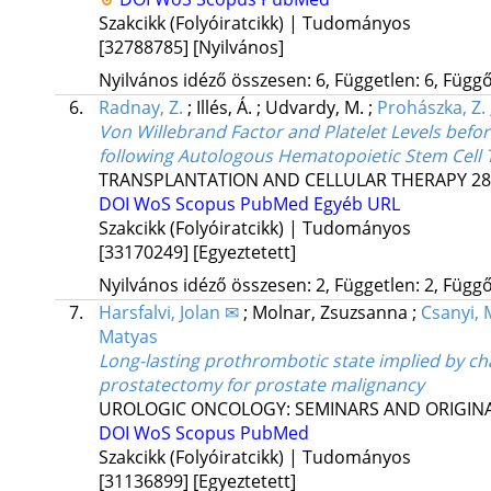
Szakcikk (Folyóiratcikk) | Tudományos
[32788785]
[Nyilvános]
Nyilvános idéző összesen: 6, Független: 6, Függő:
6.
Radnay, Z.
;
Illés, Á.
;
Udvardy, M.
;
Prohászka, Z.
Von Willebrand Factor and Platelet Levels be
following Autologous Hematopoietic Stem Cell 
TRANSPLANTATION AND CELLULAR THERAPY
28
DOI
WoS
Scopus
PubMed
Egyéb URL
Szakcikk (Folyóiratcikk) | Tudományos
[33170249]
[Egyeztetett]
Nyilvános idéző összesen: 2, Független: 2, Függő:
7.
Harsfalvi, Jolan ✉
;
Molnar, Zsuzsanna
;
Csanyi, 
Matyas
Long-lasting prothrombotic state implied by ch
prostatectomy for prostate malignancy
UROLOGIC ONCOLOGY: SEMINARS AND ORIGINA
DOI
WoS
Scopus
PubMed
Szakcikk (Folyóiratcikk) | Tudományos
[31136899]
[Egyeztetett]