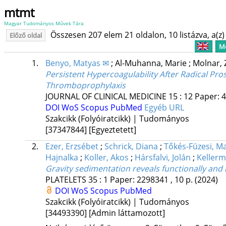
mtmt
Magyar Tudományos Művek Tára
Összesen 207 elem 21 oldalon, 10 listázva, a(z) 
Előző oldal
Me
1.
Benyo, Matyas ✉
;
Al-Muhanna, Marie
;
Molnar,
Persistent Hypercoagulability After Radical Pr
Thromboprophylaxis
JOURNAL OF CLINICAL MEDICINE
15
:
12
Paper: 4
DOI
WoS
Scopus
PubMed
Egyéb URL
Szakcikk (Folyóiratcikk) | Tudományos
[37347844]
[Egyeztetett]
2.
Ezer, Erzsébet
;
Schrick, Diana
;
Tőkés-Füzesi, Ma
Hajnalka
;
Koller, Akos
;
Hársfalvi, Jolán
;
Kellerm
Gravity sedimentation reveals functionally and
PLATELETS
35
:
1
Paper: 2298341 , 10 p.
(2024)
DOI
WoS
Scopus
PubMed
Szakcikk (Folyóiratcikk) | Tudományos
[34493390]
[Admin láttamozott]