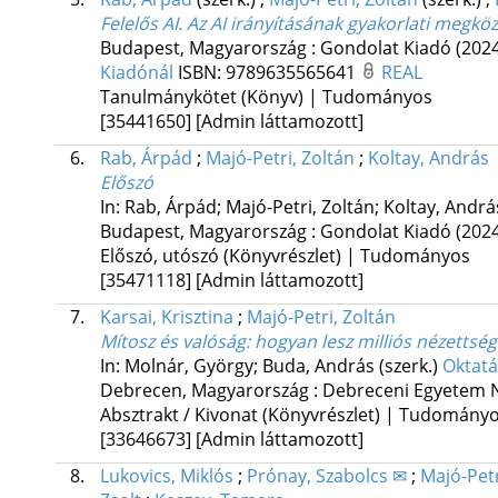
Felelős AI. Az AI irányításának gyakorlati megköz
Budapest, Magyarország :
Gondolat Kiadó
(202
Kiadónál
ISBN:
9789635565641
REAL
Tanulmánykötet (Könyv) | Tudományos
[35441650]
[Admin láttamozott]
6.
Rab, Árpád
;
Majó-Petri, Zoltán
;
Koltay, András
Előszó
In: Rab, Árpád; Majó-Petri, Zoltán; Koltay, Andrá
Budapest, Magyarország :
Gondolat Kiadó
(202
Előszó, utószó (Könyvrészlet) | Tudományos
[35471118]
[Admin láttamozott]
7.
Karsai, Krisztina
;
Majó-Petri, Zoltán
Mítosz és valóság: hogyan lesz milliós nézetts
In: Molnár, György; Buda, András (szerk.)
Oktatá
Debrecen, Magyarország :
Debreceni Egyetem N
Absztrakt / Kivonat (Könyvrészlet) | Tudomány
[33646673]
[Admin láttamozott]
8.
Lukovics, Miklós
;
Prónay, Szabolcs ✉
;
Majó-Petr