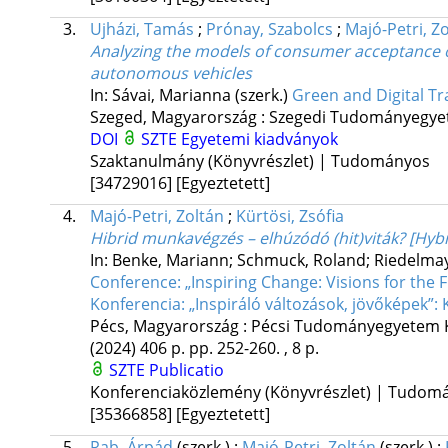
3.
Ujházi, Tamás
;
Prónay, Szabolcs
;
Majó-Petri, Z
Analyzing the models of consumer acceptance o
autonomous vehicles
In: Sávai, Marianna (szerk.)
Green and Digital Tra
Szeged, Magyarország :
Szegedi Tudományegye
DOI
SZTE Egyetemi kiadványok
Szaktanulmány (Könyvrészlet) | Tudományos
[34729016]
[Egyeztetett]
4.
Majó-Petri, Zoltán
;
Kürtösi, Zsófia
Hibrid munkavégzés – elhúzódó (hit)viták? [Hy
In: Benke, Mariann; Schmuck, Roland; Riedelmay
Conference: „Inspiring Change: Visions for th
Konferencia: „Inspiráló változások, jövőképek”:
Pécs, Magyarország :
Pécsi Tudományegyetem K
(2024)
406 p.
pp. 252-260. , 8 p.
SZTE Publicatio
Konferenciaközlemény (Könyvrészlet) | Tudom
[35366858]
[Egyeztetett]
5.
Rab, Árpád
(szerk.)
;
Majó-Petri, Zoltán
(szerk.)
;