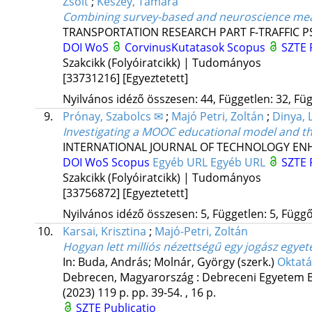
Zsolt
;
Keszey, Tamara
Combining survey-based and neuroscience meas
TRANSPORTATION RESEARCH PART F-TRAFFIC 
DOI
WoS
CorvinusKutatasok
Scopus
SZTE 
Szakcikk (Folyóiratcikk) | Tudományos
[33731216]
[Egyeztetett]
Nyilvános idéző összesen: 44, Független: 32, Füg
9.
Prónay, Szabolcs ✉
;
Majó Petri, Zoltán
;
Dinya, 
Investigating a MOOC educational model and the
INTERNATIONAL JOURNAL OF TECHNOLOGY EN
DOI
WoS
Scopus
Egyéb URL
Egyéb URL
SZTE 
Szakcikk (Folyóiratcikk) | Tudományos
[33756872]
[Egyeztetett]
Nyilvános idéző összesen: 5, Független: 5, Függő:
10.
Karsai, Krisztina
;
Majó-Petri, Zoltán
Hogyan lett milliós nézettségű egy jogász egye
In: Buda, András; Molnár, György (szerk.)
Oktatá
Debrecen, Magyarország :
Debreceni Egyetem B
(2023)
119 p.
pp. 39-54. , 16 p.
SZTE Publicatio