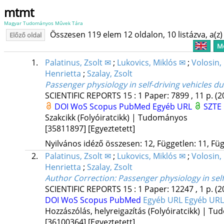
mtmt
Magyar Tudományos Művek Tára
Összesen 119 elem 12 oldalon, 10 listázva, a(z) 
Előző oldal
Me
1.
Palatinus, Zsolt ✉
;
Lukovics, Miklós ✉
;
Volosin,
Henrietta
;
Szalay, Zsolt
Passenger physiology in self-driving vehicles 
SCIENTIFIC REPORTS
15
:
1
Paper: 7899 , 11 p.
(2
DOI
WoS
Scopus
PubMed
Egyéb URL
SZTE 
Szakcikk (Folyóiratcikk) | Tudományos
[35811897]
[Egyeztetett]
Nyilvános idéző összesen: 12, Független: 11, Füg
2.
Palatinus, Zsolt ✉
;
Lukovics, Miklós ✉
;
Volosin,
Henrietta
;
Szalay, Zsolt
Author Correction: Passenger physiology in sel
SCIENTIFIC REPORTS
15
:
1
Paper: 12247 , 1 p.
(2
DOI
WoS
Scopus
PubMed
Egyéb URL
Egyéb UR
Hozzászólás, helyreigazítás (Folyóiratcikk) | T
[36100364]
[Egyeztetett]