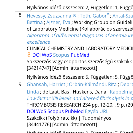
Nyilvános idéző összesen: 2, Független: 1, Függő:
8.
*
Hevessy, Zsuzsanna ✉
;
Toth, Gabor
;
Antal-Sz
Bettina
;
Ajzner, Eva
;
Working Group on Guidel
of Laboratory Medicine
(Kollaborációs szerveze
Algorithm of differential diagnosis of anemia i
excellence
CLINICAL CHEMISTRY AND LABORATORY MEDIC
DOI
WoS
Scopus
PubMed
Sokszerzős vagy csoportos szerzőségű szakcikk
[34214747]
[Admin láttamozott]
Nyilvános idéző összesen: 5, Független: 5, Függő:
9.
Ghansah, Harriet
;
Orbán-Kálmándi, Rita
;
Debre
Linda
;
de Laat, Bas
;
Huskens, Dana
;
Kappelmay
Low factor XIII levels and altered fibrinolysis i
THROMBOSIS RESEARCH
234
pp. 12-20. , 9 p.
(20
DOI
WoS
Scopus
PubMed
Egyéb URL
Szakcikk (Folyóiratcikk) | Tudományos
[34441776]
[Admin láttamozott]