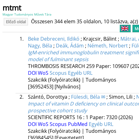
mtmt
Magyar Tudományos Művek Tára
Összesen 344 elem 35 oldalon, 10 listázva, a(z) 
Előző oldal
Me
1.
Beke Debreceni, Ildikó
;
Krajcsir, Bálint
;
Mátrai,
Nagy, Béla
;
Deák, Ádám
;
Németh, Norbert
;
Fül
IgM-enriched immunoglobulin treatment signifi
model of fulminant sepsis
THROMBOSIS RESEARCH
259
Paper: 109607
(20
DOI
WoS
Scopus
Egyéb URL
Szakcikk (Folyóiratcikk) | Tudományos
[36952453]
[Nyilvános]
2.
Szántó, Dorottya
;
Fülesdi, Béla ✉
;
Simon, Lili
;
N
Impact of vitamin D deficiency on clinical out
prospective cohort study
SCIENTIFIC REPORTS
16
:
1
Paper: 7320
(2026)
DOI
WoS
Scopus
PubMed
Egyéb URL
Szakcikk (Folyóiratcikk) | Tudományos
[36984545]
[Egyeztetett]