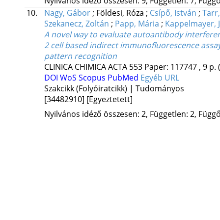
Nyilvános idéző összesen: 9, Független: 7, Függő:
10.
Nagy, Gábor
;
Földesi, Róza
;
Csípő, István
;
Tarr
Szekanecz, Zoltán
;
Papp, Mária
;
Kappelmayer, 
A novel way to evaluate autoantibody interfere
2 cell based indirect immunofluorescence ass
pattern recognition
CLINICA CHIMICA ACTA
553
Paper: 117747 , 9 p.
DOI
WoS
Scopus
PubMed
Egyéb URL
Szakcikk (Folyóiratcikk) | Tudományos
[34482910]
[Egyeztetett]
Nyilvános idéző összesen: 2, Független: 2, Függő: