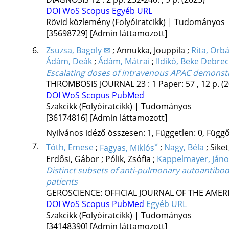
DOI
WoS
Scopus
Egyéb URL
Rövid közlemény (Folyóiratcikk) | Tudományos
[35698729]
[Admin láttamozott]
6.
Zsuzsa, Bagoly ✉
;
Annukka, Jouppila
;
Rita, Orb
Ádám, Deák
;
Ádám, Mátrai
;
Ildikó, Beke Debre
Escalating doses of intravenous APAC demonstra
THROMBOSIS JOURNAL
23
:
1
Paper: 57 , 12 p.
(
DOI
WoS
Scopus
PubMed
Szakcikk (Folyóiratcikk) | Tudományos
[36174816]
[Admin láttamozott]
Nyilvános idéző összesen: 1, Független: 0, Függő:
7.
*
Tóth, Emese
;
Fagyas, Miklós
;
Nagy, Béla
;
Sike
Erdősi, Gábor
;
Pólik, Zsófia
;
Kappelmayer, Jáno
Distinct subsets of anti-pulmonary autoantibodi
patients
GEROSCIENCE: OFFICIAL JOURNAL OF THE AMER
DOI
WoS
Scopus
PubMed
Egyéb URL
Szakcikk (Folyóiratcikk) | Tudományos
[34148390]
[Admin láttamozott]