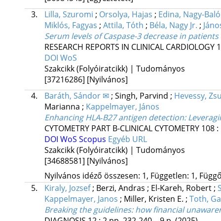
3.
Lilla, Szuromi
;
Orsolya, Hajas
;
Edina, Nagy-Baló
Miklós, Fagyas
;
Attila, Tóth
;
Béla, Nagy Jr.
;
Jáno
Serum levels of Caspase-3 decrease in patients
RESEARCH REPORTS IN CLINICAL CARDIOLOGY
1
DOI
WoS
Szakcikk (Folyóiratcikk) | Tudományos
[37216286]
[Nyilvános]
4.
Baráth, Sándor ✉
;
Singh, Parvind
;
Hevessy, Zs
Marianna
;
Kappelmayer, János
Enhancing HLA‐B27 antigen detection: Leveragin
CYTOMETRY PART B-CLINICAL CYTOMETRY
108
:
DOI
WoS
Scopus
Egyéb URL
Szakcikk (Folyóiratcikk) | Tudományos
[34688581]
[Nyilvános]
Nyilvános idéző összesen: 1, Független: 1, Függő:
5.
Kiraly, Jozsef
;
Berzi, Andras
;
El-Kareh, Robert
;
Kappelmayer, Janos
;
Miller, Kristen E.
;
Toth, G
Breaking the guidelines: how financial unawaren
DIAGNOSIS
12
:
2
pp. 232-240. , 9 p.
(2025)