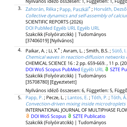
Nyilvános idéző összesen: 1, Független: 1, Függő:
3.
*
Zahorán, Réka
;
Papp, Paszkál
;
Horváth, Dezső
Collective dynamics and self-assembly of calciu
SCIENTIFIC REPORTS
(2026)
DOI
PubMed
Egyéb URL
Egyéb URL
Szakcikk (Folyóiratcikk) | Tudományos
[37406019]
[Nyilvános]
4.
*
Paikar, A.
;
Li, X.
;
Avram, L.
;
Smith, B.S.
;
Sütő, I.
Chemical waves in reaction-diffusion networks 
CHEMICAL SCIENCE
16
:
2
pp. 659-669. , 11 p.
(20
DOI
WoS
Scopus
PubMed
Egyéb URL
SZTE Pu
Szakcikk (Folyóiratcikk) | Tudományos
[35708780]
[Egyeztetett]
Nyilvános idéző összesen: 6, Független: 5, Függő:
5.
Papp, P.
;
Pecze, L.
;
Lantos, E.
;
Tóth, P.
;
Tóth, Á.
Convection-driven mixing inside microdroplets
INTERNATIONAL JOURNAL OF MULTIPHASE FLO
DOI
WoS
Scopus
SZTE Publicatio
Szakcikk (Folyóiratcikk) | Tudományos