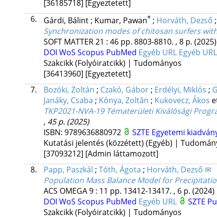
[36185718]
[Egyeztetett]
6.
*
Gárdi, Bálint
;
Kumar, Pawan
;
Horváth, Dezső
Synchronization modes of chitosan surfers with
SOFT MATTER
21
:
46
pp. 8803-8810. , 8 p.
(2025)
DOI
WoS
Scopus
PubMed
Egyéb URL
Egyéb UR
Szakcikk (Folyóiratcikk) | Tudományos
[36413960]
[Egyeztetett]
7.
Bozóki, Zoltán
;
Czakó, Gábor
;
Erdélyi, Miklós
;
G
Janáky, Csaba
;
Kónya, Zoltán
;
Kukovecz, Ákos
e
TKP2021-NVA-19 Tématerületi Kiválósági Prog
, 45 p.
(2025)
ISBN:
9789636880972
SZTE Egyetemi kiadván
Kutatási jelentés (közzétett) (Egyéb) | Tudomá
[37093212]
[Admin láttamozott]
8.
Papp, Paszkál
;
Tóth, Ágota
;
Horváth, Dezső ✉
Population Mass Balance Model for Precipitati
ACS OMEGA
9
:
11
pp. 13412-13417. , 6 p.
(2024)
DOI
WoS
Scopus
PubMed
Egyéb URL
SZTE Pu
Szakcikk (Folyóiratcikk) | Tudományos