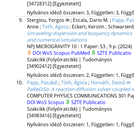
[34728312]
[Egyeztetett]
Nyilvános idéző összesen: 3, Független: 3, Függő:
9.
Stergiou, Yorgos ✉
;
Escala, Dario M.
;
Papp, Pas
Anne
;
Toth, Agota
;
Eckert, Kerstin
;
Schwarzenb
Unraveling dispersion and buoyancy dynamics a
and numerical simulations
NPJ MICROGRAVITY
10
:
1
Paper: 53 , 9 p.
(2024)
DOI
WoS
Scopus
PubMed
SZTE Publicatio
Szakcikk (Folyóiratcikk) | Tudományos
[34902412]
[Egyeztetett]
Nyilvános idéző összesen: 2, Független: 1, Függő:
10.
Papp, Paszkál
;
Tóth, Ágota
;
Horváth, Dezső ✉
PaReDiSo: A reaction-diffusion solver couple
COMPUTER PHYSICS COMMUNICATIONS
301
Pa
DOI
WoS
Scopus
SZTE Publicatio
Szakcikk (Folyóiratcikk) | Tudományos
[34983416]
[Egyeztetett]
Nyilvános idéző összesen: 1, Független: 1, Függő: