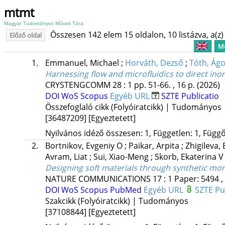
mtmt
Magyar Tudományos Művek Tára
Összesen 142 elem 15 oldalon, 10 listázva, a(z) 
Előző oldal
Me
1.
Emmanuel, Michael
;
Horváth, Dezső
;
Tóth, Ág
Harnessing flow and microfluidics to direct ino
CRYSTENGCOMM
28
:
1
pp. 51-66. , 16 p.
(2026)
DOI
WoS
Scopus
Egyéb URL
SZTE Publicatio
Összefoglaló cikk (Folyóiratcikk) | Tudományos
[36487209]
[Egyeztetett]
Nyilvános idéző összesen: 1, Független: 1, Függő:
2.
Bortnikov, Evgeniy O
;
Paikar, Arpita
;
Zhigileva,
Avram, Liat
;
Sui, Xiao-Meng
;
Skorb, Ekaterina 
Designing soft materials through synthetic mo
NATURE COMMUNICATIONS
17
:
1
Paper: 5494 ,
DOI
WoS
Scopus
PubMed
Egyéb URL
SZTE Pu
Szakcikk (Folyóiratcikk) | Tudományos
[37108844]
[Egyeztetett]