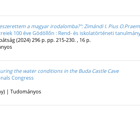
leszerettem a magyar irodalomba?"
: Zimándi I. Pius O.Prae
eiek 100 éve Gödöllőn : Rend- és iskolatörténeti tanulmán
pátság
(2024)
296 p.
pp. 215-230. , 16 p.
ányos
ring the water conditions in the Buda Castle Cave
onals Congress
ény) | Tudományos