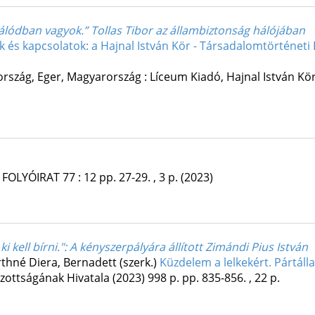
 hálódban vagyok.” Tollas Tibor az állambiztonság hálójában
 és kapcsolatok: a Hajnal István Kör - Társadalomtörténeti 
ország,
Eger, Magyarország :
Líceum Kiadó
,
Hajnal István Kö
 FOLYÓIRAT
77
:
12
pp. 27-29. , 3 p.
(2023)
i kell bírni."
: A kényszerpályára állított Zimándi Pius István
irthné Diera, Bernadett (szerk.)
Küzdelem a lelkekért. Pártál
zottságának Hivatala
(2023)
998 p.
pp. 835-856. , 22 p.