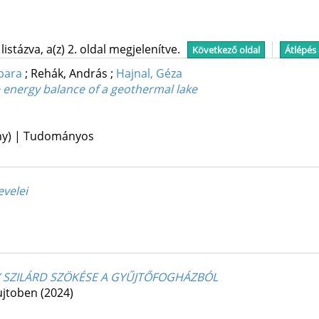
stázva, a(z) 2. oldal megjelenítve.
Következő oldal
Átlépés
rbara
;
Rehák, András
;
Hajnal, Géza
e energy balance of a geothermal lake
ény) | Tudományos
evelei
 SZILÁRD SZÖKÉSE A GYŰJTŐFOGHÁZBÓL
yujtoben
(2024)