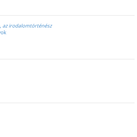
m, az irodalomtörténész
yok