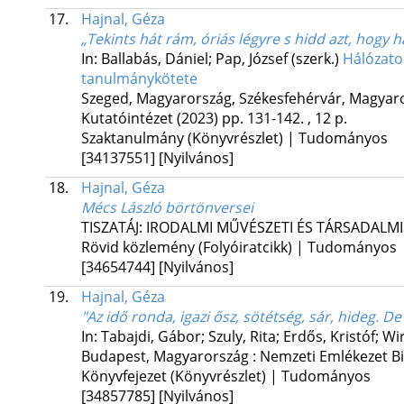
17.
Hajnal, Géza
„Tekints hát rám, óriás légyre s hidd azt, hogy
In: Ballabás, Dániel; Pap, József (szerk.)
Hálózatok
tanulmánykötete
Szeged, Magyarország,
Székesfehérvár, Magyar
Kutatóintézet
(2023)
pp. 131-142. , 12 p.
Szaktanulmány (Könyvrészlet) | Tudományos
[34137551]
[Nyilvános]
18.
Hajnal, Géza
Mécs László börtönversei
TISZATÁJ: IRODALMI MŰVÉSZETI ÉS TÁRSADALMI
Rövid közlemény (Folyóiratcikk) | Tudományos
[34654744]
[Nyilvános]
19.
Hajnal, Géza
"Az idő ronda, igazi ősz, sötétség, sár, hideg. De k
In: Tabajdi, Gábor; Szuly, Rita; Erdős, Kristóf; W
Budapest, Magyarország :
Nemzeti Emlékezet Bi
Könyvfejezet (Könyvrészlet) | Tudományos
[34857785]
[Nyilvános]