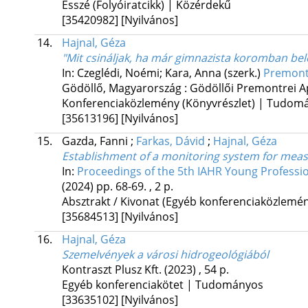
Esszé (Folyóiratcikk) | Közérdekű
[35420982]
[Nyilvános]
14.
Hajnal, Géza
"Mit csináljak, ha már gimnazista koromban be
In: Czeglédi, Noémi; Kara, Anna (szerk.)
Premontr
Gödöllő, Magyarország :
Gödöllői Premontrei A
Konferenciaközlemény (Könyvrészlet) | Tudom
[35613196]
[Nyilvános]
15.
Gazda, Fanni
;
Farkas, Dávid
;
Hajnal, Géza
Establishment of a monitoring system for measu
In:
Proceedings of the 5th IAHR Young Professi
(2024)
pp. 68-69. , 2 p.
Absztrakt / Kivonat (Egyéb konferenciaközlem
[35684513]
[Nyilvános]
16.
Hajnal, Géza
Szemelvények a városi hidrogeológiából
Kontraszt Plusz Kft.
(2023)
,
54 p.
Egyéb konferenciakötet | Tudományos
[33635102]
[Nyilvános]