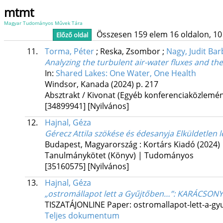
mtmt
Magyar Tudományos Művek Tára
Összesen 159 elem 16 oldalon, 10 li
Előző oldal
11.
Torma, Péter
;
Reska, Zsombor
;
Nagy, Judit Ba
Analyzing the turbulent air-water fluxes and th
In:
Shared Lakes: One Water, One Health
Windsor, Kanada
(2024)
p. 217
Absztrakt / Kivonat (Egyéb konferenciaközlem
[34899941]
[Nyilvános]
12.
Hajnal, Géza
Gérecz Attila szökése és édesanyja Elküldetlen l
Budapest, Magyarország :
Kortárs Kiadó
(2024)
Tanulmánykötet (Könyv) | Tudományos
[35160575]
[Nyilvános]
13.
Hajnal, Géza
„ostromállapot lett a Gyűjtőben…”
: KARÁCSONY
TISZATÁJONLINE
Paper: ostromallapot-lett-a-g
Teljes dokumentum