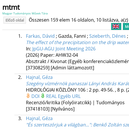
mtmt
Magyar Tudományos Művek Tára
Összesen 159 elem 16 oldalon, 10 listázva, a(z) 
Előző oldal
Me
1.
Farkas, Dávid
;
Gazda, Fanni
;
Szieberth, Dénes
The effect of the precipitation on the drip wate
In:
JpGU-AGU Joint Meeting 2026
(2026)
Paper: AHW32-04
Absztrakt / Kivonat (Egyéb konferenciaközlem
[37308259]
[Admin láttamozott]
2.
Hajnal, Géza
Szegény vízmérnök panaszai Lányi András Karát
HIDROLÓGIAI KÖZLÖNY
106
:
2
pp. 49-56. , 8 p.
(
DOI
REAL
Egyéb URL
Recenzió/kritika (Folyóiratcikk) | Tudományos
[37418103]
[Nyilvános]
3.
Hajnal, Géza
"És szerteszórjuk a világban..."
: Benkő Zoltán sz