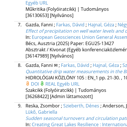
Egyéb URL
Műkritika (Folyóiratcikk) | Tudományos
[36130653]
[Nyilvános]
7.
Gazda, Fanni
;
Farkas, Dávid
;
Hajnal, Géza
;
Négy
Effect of precipitation on well water levels and 
In:
European Geosciences Union General Assem
Bécs, Ausztria
(2025)
Paper: EGU25-13427
Absztrakt / Kivonat (Egyéb konferenciaközlem
[36147989]
[Nyilvános]
8.
Gazda, Fanni ✉
;
Farkas, Dávid
;
Hajnal, Géza
;
Sz
Quantitative drip water measurements in the 
HIDROLÓGIAI KÖZLÖNY
105
:
EN_1
pp. 21-30. , 1
DOI
REAL
Egyéb URL
Szakcikk (Folyóiratcikk) | Tudományos
[36268422]
[Admin láttamozott]
9.
Reska, Zsombor
;
Szieberth, Dénes
;
Anderson, 
Lükő, Gabriella
Sudden seasonal turnovers and circulation patt
In:
Creating Great Lakes Resilience : Internatio