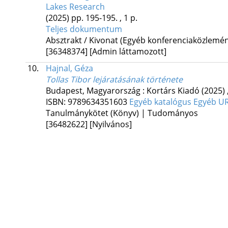
Lakes Research
(2025)
pp. 195-195. , 1 p.
Teljes dokumentum
Absztrakt / Kivonat (Egyéb konferenciaközlem
[36348374]
[Admin láttamozott]
10.
Hajnal, Géza
Tollas Tibor lejáratásának története
Budapest, Magyarország :
Kortárs Kiadó
(2025)
ISBN:
9789634351603
Egyéb katalógus
Egyéb U
Tanulmánykötet (Könyv) | Tudományos
[36482622]
[Nyilvános]