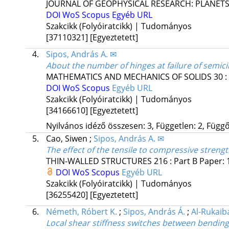
JOURNAL OF GEOPHYSICAL RESEARCH: PLANET
DOI
WoS
Scopus
Egyéb URL
Szakcikk (Folyóiratcikk) | Tudományos
[37110321]
[Egyeztetett]
4.
Sipos, András A. ✉
About the number of hinges at failure of semic
MATHEMATICS AND MECHANICS OF SOLIDS
30
:
DOI
WoS
Scopus
Egyéb URL
Szakcikk (Folyóiratcikk) | Tudományos
[34166610]
[Egyeztetett]
Nyilvános idéző összesen: 3, Független: 2, Függő:
5.
Cao, Siwen
;
Sipos, András A. ✉
The effect of the tensile to compressive strength
THIN-WALLED STRUCTURES
216
:
Part B
Paper: 
DOI
WoS
Scopus
Egyéb URL
Szakcikk (Folyóiratcikk) | Tudományos
[36255420]
[Egyeztetett]
6.
Németh, Róbert K.
;
Sipos, András Á.
;
Al-Rukaiba
Local shear stiffness switches between bending