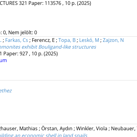
UCTURES
321
Paper: 113576 , 10 p.
(2025)
 0, Nem jelölt: 0
.
;
Farkas, Cs
;
Ferencz, E
;
Topa, B
;
Leskó, M
;
Zajzon, N
ammonites exhibit Bouligand-like structures
1
Paper: 927 , 10 p.
(2025)
tum
ethez
zhauser, Mathias
;
Örstan, Aydın
;
Winkler, Viola
;
Neubauer,
ilding an economic shell in land snails