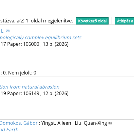
tázva, a(z) 1. oldal megjelenítve.
Következő oldal
Átlépés a
 L. ✉
opologically complex equilibrium sets
117
Paper: 106000 , 13 p.
(2026)
 0, Nem jelölt: 0
ation from natural abrasion
119
Paper: 106149 , 12 p.
(2026)
Domokos, Gábor
;
Yingst, Aileen
;
Liu, Quan‐Xing ✉
nd Earth