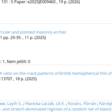
S
131
:
5
Paper: e2025JE009460 , 19 p.
(2026)
ircular and pointed masonry arches
1
pp. 29-39. , 11 p.
(2025)
 1, Nem jelölt: 0
 ratio on the crack patterns of brittle hemispherical thin sh
113707 , 18 p.
(2025)
wi, Layth S.
;
Hlavicka-Laczák, Lili E.
;
Kovács, Flórián
;
Károly
- and stretch-dominated regimes of a random net of elastic