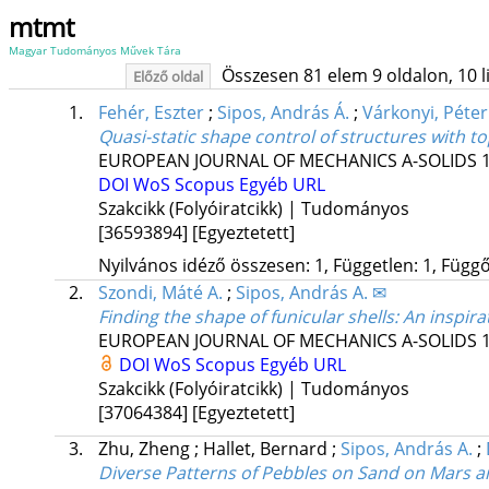
mtmt
Magyar Tudományos Művek Tára
Összesen 81 elem 9 oldalon, 10 lis
Előző oldal
1.
Fehér, Eszter
;
Sipos, András Á.
;
Várkonyi, Péter
Quasi-static shape control of structures with t
EUROPEAN JOURNAL OF MECHANICS A-SOLIDS
DOI
WoS
Scopus
Egyéb URL
Szakcikk (Folyóiratcikk) | Tudományos
[36593894]
[Egyeztetett]
Nyilvános idéző összesen: 1, Független: 1, Függő:
2.
Szondi, Máté A.
;
Sipos, András A. ✉
Finding the shape of funicular shells: An inspir
EUROPEAN JOURNAL OF MECHANICS A-SOLIDS
DOI
WoS
Scopus
Egyéb URL
Szakcikk (Folyóiratcikk) | Tudományos
[37064384]
[Egyeztetett]
3.
Zhu, Zheng
;
Hallet, Bernard
;
Sipos, András A.
;
Diverse Patterns of Pebbles on Sand on Mars a