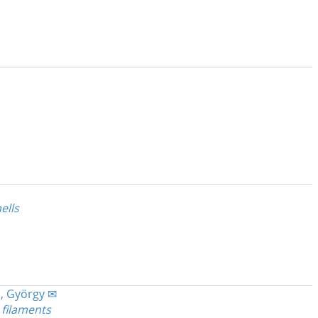
ells
i, György ✉
 filaments