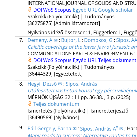
INTERNATIONAL JOURNAL OF SOLIDS AND STR
DOI
WoS
Scopus
Egyéb URL
Google scholar
Szakcikk (Folyóiratcikk) | Tudományos
[36275875]
[Admin láttamozott]
Nyilvános idéző összesen: 1, Független: 1, Függő:
7.
Demény, A ✉
;
Bujtor, L
;
Domokos, G
;
Sipos, AA
Calcitic coverings of the lower jaw of Jurassic 
COMMUNICATIONS EARTH & ENVIRONMENT
6
:
DOI
WoS
Scopus
Egyéb URL
Teljes dokumen
Szakcikk (Folyóiratcikk) | Tudományos
[36444329]
[Egyeztetett]
8.
Hegyi, Dezső ✉
;
Sipos, András
Utófeszített vasbeton konzol egy pécsi villaépül
MÉRNÖK ÚJSÁG
32
:
11
pp. 36-38. , 3 p.
(2025)
Teljes dokumentum
Ismertetés (Folyóiratcikk) | Ismeretterjesztő
[36490569]
[Nyilvános]
9.
*
Páll-Gergely, Barna ✉
;
Sipos, András A
✉
;
Har
Many roads to success: Alternative routes to bu