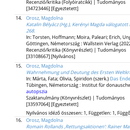
Recenzió/kritika (Folyóiratcikk) | Tudományos
[34723446]
[Egyeztetett]
14.
Orosz, Magdolna
Katalin Bélyácz (Hg.), Kerényi Magda válogatott 
268.
In: Torsten, Hoffmann; Moira, Paleari; Erich, Un
Göttingen, Németország :
Wallstein Verlag
(202
Recenzió/kritika (Könyvrészlet) | Tudományos
[33108667]
[Nyilvános]
15.
Orosz, Magdolna
Wahrnehmung und Deutung des Ersten Weltkrieg
In: Márta, Fata; Olivia, Spiridon (szerk.)
Das Ende
Tübingen, Németország :
Institut für donausc
autopszia
Szaktanulmány (Könyvrészlet) | Tudományos
[33597064]
[Egyeztetett]
Nyilvános idéző összesen: 1, Független: 1, Függő:
16.
Orosz, Magdolna
Romain Rollands ,Rettungsaktionen‘
: Rainer Ma