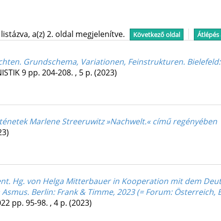
stázva, a(z) 2. oldal megjelenítve.
Következő oldal
Átlépés
chten. Grundschema, Variationen, Feinstrukturen. Bielefeld:
ISTIK
9
pp. 204-208. , 5 p.
(2023)
örténetek Marlene Streeruwitz »Nachwelt.« című regényében
23)
ent. Hg. von Helga Mitterbauer in Kooperation mit dem Deu
a Asmus. Berlin: Frank & Timme, 2023 (= Forum: Österreich, B
022
pp. 95-98. , 4 p.
(2023)