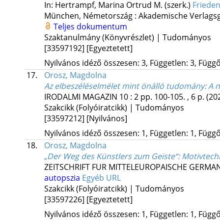
In: Hertrampf, Marina Ortrud M. (szerk.)
Frieden
München, Németország :
Akademische Verlags
Teljes dokumentum
Szaktanulmány (Könyvrészlet) | Tudományos
[33597192]
[Egyeztetett]
Nyilvános idéző összesen: 3, Független: 3, Függő:
17.
Orosz, Magdolna
Az elbeszéléselmélet mint önálló tudomány
: A 
IRODALMI MAGAZIN
10
:
2
pp. 100-105. , 6 p.
(20
Szakcikk (Folyóiratcikk) | Tudományos
[33597212]
[Nyilvános]
Nyilvános idéző összesen: 1, Független: 1, Függő:
18.
Orosz, Magdolna
„Der Weg des Künstlers zum Geiste“
: Motivtech
ZEITSCHRIFT FUR MITTELEUROPAISCHE GERMAN
autopszia
Egyéb URL
Szakcikk (Folyóiratcikk) | Tudományos
[33597226]
[Egyeztetett]
Nyilvános idéző összesen: 1, Független: 1, Függő: