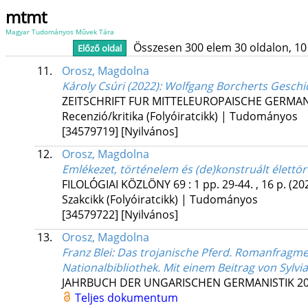
mtmt
Magyar Tudományos Művek Tára
Összesen 300 elem 30 oldalon, 10 li
Előző oldal
11.
Orosz, Magdolna
Károly Csúri (2022): Wolfgang Borcherts Geschi
ZEITSCHRIFT FUR MITTELEUROPAISCHE GERMAN
Recenzió/kritika (Folyóiratcikk) | Tudományos
[34579719]
[Nyilvános]
12.
Orosz, Magdolna
Emlékezet, történelem és (de)konstruált élett
FILOLÓGIAI KÖZLÖNY
69
:
1
pp. 29-44. , 16 p.
(20
Szakcikk (Folyóiratcikk) | Tudományos
[34579722]
[Nyilvános]
13.
Orosz, Magdolna
Franz Blei: Das trojanische Pferd. Romanfragm
Nationalbibliothek. Mit einem Beitrag von Sylvi
JAHRBUCH DER UNGARISCHEN GERMANISTIK
2
Teljes dokumentum