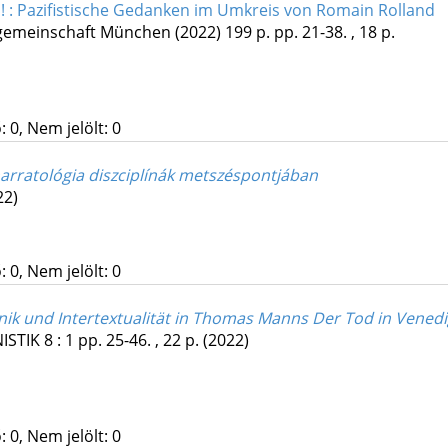
! : Pazifistische Gedanken im Umkreis von Romain Rolland
gemeinschaft München
(2022)
199 p.
pp. 21-38. , 18 p.
 0, Nem jelölt: 0
narratológia diszciplínák metszéspontjában
22)
 0, Nem jelölt: 0
nik und Intertextualität in Thomas Manns Der Tod in Vened
ISTIK
8
:
1
pp. 25-46. , 22 p.
(2022)
 0, Nem jelölt: 0