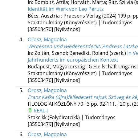
In: Bombitz, Attila; Horváth, Márta; Ritz, Szilvia (
Identität im Werk von Leo Perutz
Bécs, Ausztria :
Praesens Verlag
(2024)
199 p.
pp
Szaktanulmány (Könyvrészlet) | Tudományos
[35503470]
[Nyilvános]
4.
Orosz, Magdolna
Vergessen und wiederentdeckt
: Andreas Latzk
In: Zoltán, Szendi; Benedikt, Roland (szerk.)
In V
Jahrhunderts im europäischen Kontext
Budapest, Magyarország :
Gesellschaft Ungari
Szaktanulmány (Könyvrészlet) | Tudományos
[35503476]
[Nyilvános]
5.
Orosz, Magdolna
Franz Kafka (újra)felfedezett rajzai
: Szöveg és ké
FILOLÓGIAI KÖZLÖNY
70
:
3
pp. 92-111. , 20 p.
(2
REAL-J
Szakcikk (Folyóiratcikk) | Tudományos
[35503479]
[Nyilvános]
6.
Orosz, Magdolna