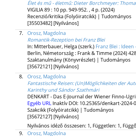
Élet és mű - életmű
: Dieter Borchmeyer: Thoma
VIGILIA
89
:
10
pp. 949-952. , 4 p.
(2024)
Recenzió/kritika (Folyóiratcikk) | Tudományos
[35503482]
[Nyilvános]
7.
Orosz, Magdolna
Romantik-Rezeption bei Franz Blei
In: Mitterbauer, Helga (szerk.)
Franz Blei : Idee
Berlin, Németország :
Frank & Timme
(2024)
428
Szaktanulmány (Könyvrészlet) | Tudományos
[35672121]
[Nyilvános]
8.
Orosz, Magdolna
Fantastische Reisen
: (Un)Möglichkeiten der Aut
Karinthy und Sándor Szathmári
DENKART - Das E-Journal der Wiener Finno-Ugri
Egyéb URL
Inaktív DOI: 10.25365/denkart-2024-
Szakcikk (Folyóiratcikk) | Tudományos
[35672127]
[Nyilvános]
Nyilvános idéző összesen: 1, Független: 1, Függő:
9.
Orosz, Magdolna