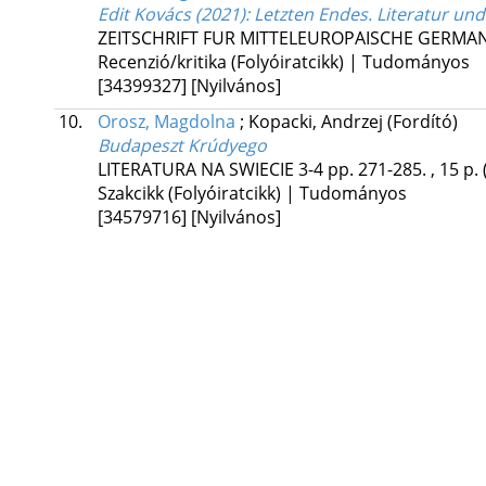
Edit Kovács (2021): Letzten Endes. Literatur un
ZEITSCHRIFT FUR MITTELEUROPAISCHE GERMAN
Recenzió/kritika (Folyóiratcikk) | Tudományos
[34399327]
[Nyilvános]
10.
Orosz, Magdolna
;
Kopacki, Andrzej
(Fordító)
Budapeszt Krúdyego
LITERATURA NA SWIECIE
3-4
pp. 271-285. , 15 p.
Szakcikk (Folyóiratcikk) | Tudományos
[34579716]
[Nyilvános]