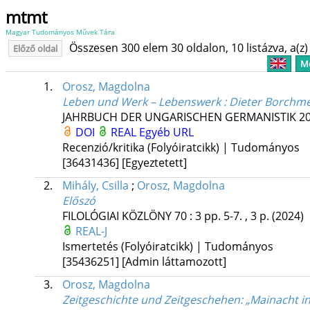
mtmt
Magyar Tudományos Művek Tára
Összesen 300 elem 30 oldalon, 10 listázva, a(z) 
Előző oldal
Me
1.
Orosz, Magdolna
Leben und Werk – Lebenswerk : Dieter Borchmeye
JAHRBUCH DER UNGARISCHEN GERMANISTIK
2
DOI
REAL
Egyéb URL
Recenzió/kritika (Folyóiratcikk) | Tudományos
[36431436]
[Egyeztetett]
2.
Mihály, Csilla
;
Orosz, Magdolna
Előszó
FILOLÓGIAI KÖZLÖNY
70
:
3
pp. 5-7. , 3 p.
(2024)
REAL-J
Ismertetés (Folyóiratcikk) | Tudományos
[35436251]
[Admin láttamozott]
3.
Orosz, Magdolna
Zeitgeschichte und Zeitgeschehen
: „Mainacht 