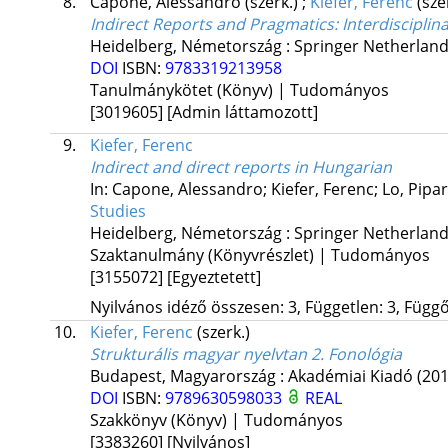
8.
Capone, Alessandro
(szerk.)
;
Kiefer, Ferenc
(sze
Indirect Reports and Pragmatics
: Interdisciplin
Heidelberg, Németország :
Springer Netherlan
DOI
ISBN:
9783319213958
Tanulmánykötet (Könyv) | Tudományos
[3019605]
[Admin láttamozott]
9.
Kiefer, Ferenc
Indirect and direct reports in Hungarian
In: Capone, Alessandro; Kiefer, Ferenc; Lo, Pipa
Studies
Heidelberg, Németország :
Springer Netherlan
Szaktanulmány (Könyvrészlet) | Tudományos
[3155072]
[Egyeztetett]
Nyilvános idéző összesen: 3, Független: 3, Függő:
10.
Kiefer, Ferenc
(szerk.)
Strukturális magyar nyelvtan 2. Fonológia
Budapest, Magyarország :
Akadémiai Kiadó
(201
DOI
ISBN:
9789630598033
REAL
Szakkönyv (Könyv) | Tudományos
[3383260]
[Nyilvános]