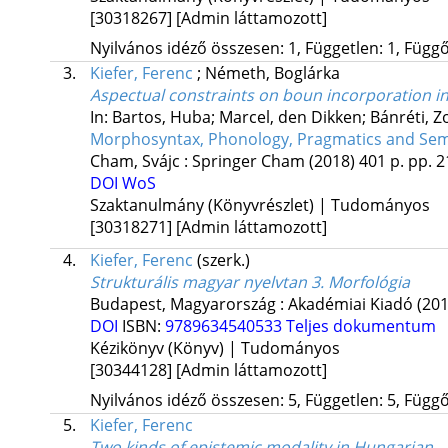
[30318267]
[Admin láttamozott]
Nyilvános idéző összesen: 1, Független: 1, Függő:
3.
Kiefer, Ferenc
;
Németh, Boglárka
Aspectual constraints on boun incorporation i
In: Bartos, Huba; Marcel, den Dikken; Bánréti, Z
Morphosyntax, Phonology, Pragmatics and Sem
Cham, Svájc :
Springer Cham
(2018)
401 p.
pp. 2
DOI
WoS
Szaktanulmány (Könyvrészlet) | Tudományos
[30318271]
[Admin láttamozott]
4.
Kiefer, Ferenc
(szerk.)
Strukturális magyar nyelvtan 3. Morfológia
Budapest, Magyarország :
Akadémiai Kiadó
(201
DOI
ISBN:
9789634540533
Teljes dokumentum
Kézikönyv (Könyv) | Tudományos
[30344128]
[Admin láttamozott]
Nyilvános idéző összesen: 5, Független: 5, Függő:
5.
Kiefer, Ferenc
Two kinds of epistemic modality in Hungarian