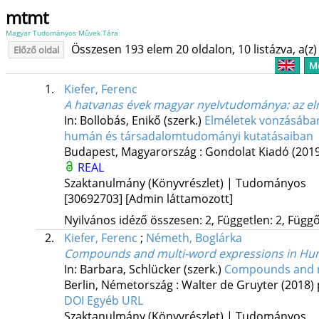
mtmt
Magyar Tudományos Művek Tára
Összesen 193 elem 20 oldalon, 10 listázva, a(z) 
Előző oldal
Me
1.
Kiefer, Ferenc
A hatvanas évek magyar nyelvtudománya
: az e
In: Bollobás, Enikő (szerk.)
Elméletek vonzásában
humán és társadalomtudományi kutatásaiban
Budapest, Magyarország :
Gondolat Kiadó
(201
REAL
Szaktanulmány (Könyvrészlet) | Tudományos
[30692703]
[Admin láttamozott]
Nyilvános idéző összesen: 2, Független: 2, Függő:
2.
Kiefer, Ferenc
;
Németh, Boglárka
Compounds and multi-word expressions in Hu
In: Barbara, Schlücker (szerk.)
Compounds and m
Berlin, Németország :
Walter de Gruyter
(2018)
DOI
Egyéb URL
Szaktanulmány (Könyvrészlet) | Tudományos