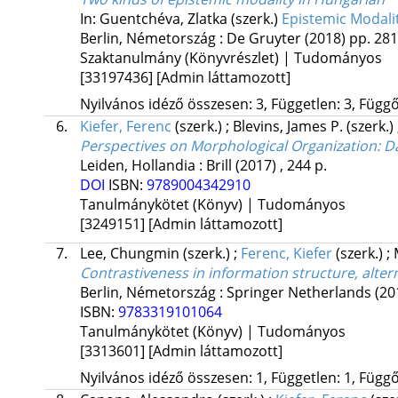
In: Guentchéva, Zlatka (szerk.)
Epistemic Modalit
Berlin, Németország :
De Gruyter
(2018)
pp. 281
Szaktanulmány (Könyvrészlet) | Tudományos
[33197436]
[Admin láttamozott]
Nyilvános idéző összesen: 3, Független: 3, Függő:
6.
Kiefer, Ferenc
(szerk.)
;
Blevins, James P.
(szerk.)
Perspectives on Morphological Organization: D
Leiden, Hollandia :
Brill
(2017)
,
244 p.
DOI
ISBN:
9789004342910
Tanulmánykötet (Könyv) | Tudományos
[3249151]
[Admin láttamozott]
7.
Lee, Chungmin
(szerk.)
;
Ferenc, Kiefer
(szerk.)
;
Contrastiveness in information structure, alter
Berlin, Németország :
Springer Netherlands
(20
ISBN:
9783319101064
Tanulmánykötet (Könyv) | Tudományos
[3313601]
[Admin láttamozott]
Nyilvános idéző összesen: 1, Független: 1, Függő: