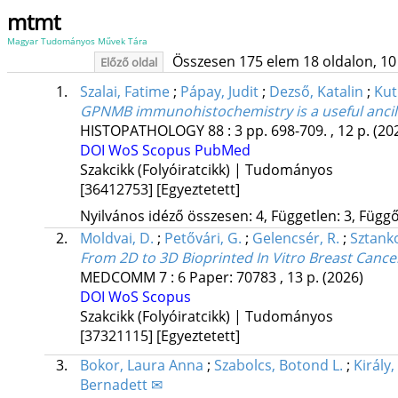
mtmt
Magyar Tudományos Művek Tára
Összesen 175 elem 18 oldalon, 10 li
Előző oldal
1.
Szalai, Fatime
;
Pápay, Judit
;
Dezső, Katalin
;
Kut
GPNMB immunohistochemistry is a useful ancil
HISTOPATHOLOGY
88
:
3
pp. 698-709. , 12 p.
(20
DOI
WoS
Scopus
PubMed
Szakcikk (Folyóiratcikk) | Tudományos
[36412753]
[Egyeztetett]
Nyilvános idéző összesen: 4, Független: 3, Függő:
2.
Moldvai, D.
;
Petővári, G.
;
Gelencsér, R.
;
Sztanko
From 2D to 3D Bioprinted In Vitro Breast Cance
MEDCOMM
7
:
6
Paper: 70783 , 13 p.
(2026)
DOI
WoS
Scopus
Szakcikk (Folyóiratcikk) | Tudományos
[37321115]
[Egyeztetett]
3.
Bokor, Laura Anna
;
Szabolcs, Botond L.
;
Király,
Bernadett ✉