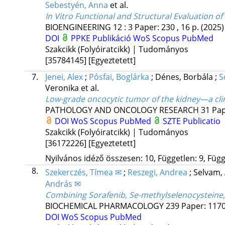
Sebestyén, Anna
et al.
In Vitro Functional and Structural Evaluation o
BIOENGINEERING
12
:
3
Paper: 230 , 16 p.
(2025)
DOI
PPKE Publikáció
WoS
Scopus
PubMed
Szakcikk (Folyóiratcikk) | Tudományos
[35784145]
[Egyeztetett]
7.
Jenei, Alex
;
Pósfai, Boglárka
;
Dénes, Borbála
;
S
Veronika
et al.
Low-grade oncocytic tumor of the kidney—a clin
PATHOLOGY AND ONCOLOGY RESEARCH
31
Pap
DOI
WoS
Scopus
PubMed
SZTE Publicatio
Szakcikk (Folyóiratcikk) | Tudományos
[36172226]
[Egyeztetett]
Nyilvános idéző összesen: 10, Független: 9, Függő
8.
Szekerczés, Tímea ✉
;
Reszegi, Andrea
;
Selvam,
András ✉
Combining Sorafenib, Se-methylselenocysteine, a
BIOCHEMICAL PHARMACOLOGY
239
Paper: 1170
DOI
WoS
Scopus
PubMed