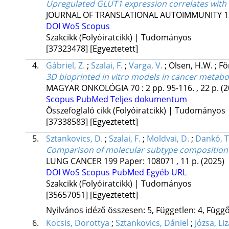
Upregulated GLUT1 expression correlates with t
JOURNAL OF TRANSLATIONAL AUTOIMMUNITY
1
DOI
WoS
Scopus
Szakcikk (Folyóiratcikk) | Tudományos
[37323478]
[Egyeztetett]
4.
Gábriel, Z.
;
Szalai, F.
;
Varga, V.
;
Olsen, H.W.
;
Fö
3D bioprinted in vitro models in cancer metab
MAGYAR ONKOLÓGIA
70
:
2
pp. 95-116. , 22 p.
(2
Scopus
PubMed
Teljes dokumentum
Összefoglaló cikk (Folyóiratcikk) | Tudományos
[37338583]
[Egyeztetett]
5.
Sztankovics, D.
;
Szalai, F.
;
Moldvai, D.
;
Dankó, T
Comparison of molecular subtype composition 
LUNG CANCER
199
Paper: 108071 , 11 p.
(2025)
DOI
WoS
Scopus
PubMed
Egyéb URL
Szakcikk (Folyóiratcikk) | Tudományos
[35657051]
[Egyeztetett]
Nyilvános idéző összesen: 5, Független: 4, Függő:
6.
Kocsis, Dorottya
;
Sztankovics, Dániel
;
Józsa, Li