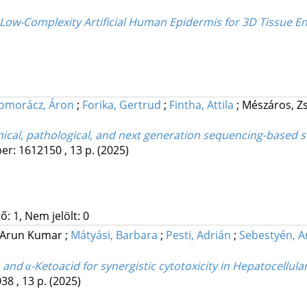
f Low-Complexity Artificial Human Epidermis for 3D Tissue E
omorácz, Áron
;
Forika, Gertrud
;
Fintha, Attila
;
Mészáros, Z
ical, pathological, and next generation sequencing-based 
er: 1612150 , 13 p.
(2025)
: 1, Nem jelölt: 0
 Arun Kumar
;
Mátyási, Barbara
;
Pesti, Adrián
;
Sebestyén, 
nd α-Ketoacid for synergistic cytotoxicity in Hepatocellular
38 , 13 p.
(2025)