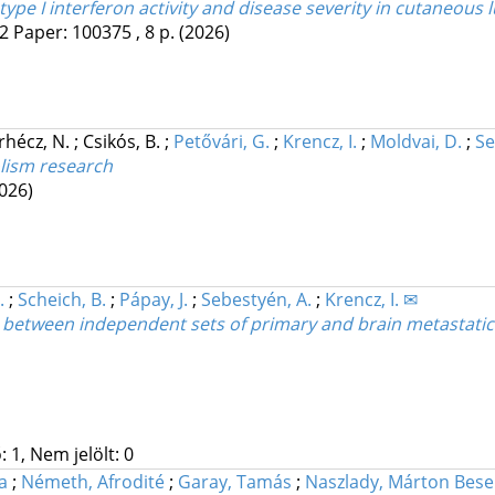
ype I interferon activity and disease severity in cutaneou
2
Paper: 100375 , 8 p.
(2026)
rhécz, N.
;
Csikós, B.
;
Petővári, G.
;
Krencz, I.
;
Moldvai, D.
;
Se
olism research
026)
.
;
Scheich, B.
;
Pápay, J.
;
Sebestyén, A.
;
Krencz, I. ✉
between independent sets of primary and brain metastatic
 1, Nem jelölt: 0
za
;
Németh, Afrodité
;
Garay, Tamás
;
Naszlady, Márton Bese