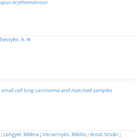
s lupus erythematosus
bestyén, A. ✉
 small cell lung carcinoma and matched samples
;
Lengyel, Miléna
;
Vecsernyés, Miklós
;
Antal, István
;