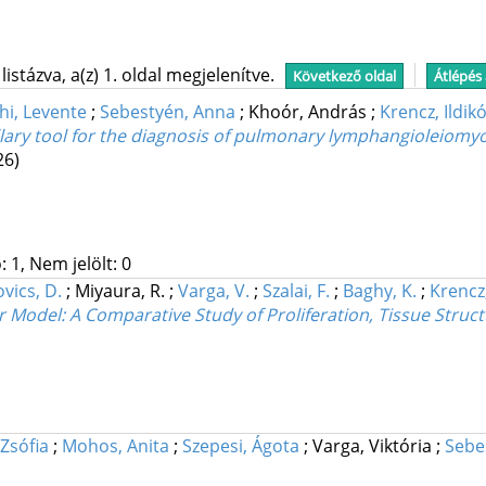
stázva, a(z) 1. oldal megjelenítve.
Következő oldal
Átlépés
hi, Levente
;
Sebestyén, Anna
;
Khoór, András
;
Krencz, Ildik
lary tool for the diagnosis of pulmonary lymphangioleiomy
26)
 1, Nem jelölt: 0
vics, D.
;
Miyaura, R.
;
Varga, V.
;
Szalai, F.
;
Baghy, K.
;
Krencz,
r Model: A Comparative Study of Proliferation, Tissue Struc
 Zsófia
;
Mohos, Anita
;
Szepesi, Ágota
;
Varga, Viktória
;
Sebe