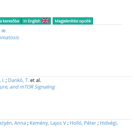
 a keresőbe
In English
Megjelenítési opciók
ó ✉
omatosis
 I.
;
Dankó, T.
et al.
ture, and mTOR Signaling
styén, Anna
;
Kemény, Lajos V
;
Holló, Péter
;
Hidvégi,