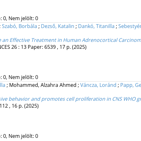
 0, Nem jelölt: 0
;
Szabó, Borbála
;
Dezső, Katalin
;
Dankó, Titanilla
;
Sebestyé
e an Effective Treatment in Human Adrenocortical Carcino
NCES
26
:
13
Paper: 6539 , 17 p.
(2025)
 0, Nem jelölt: 0
lla
;
Mohammed, Alzahra Ahmed
;
Váncza, Loránd
;
Papp, G
sive behavior and promotes cell proliferation in CNS WHO 
112 , 16 p.
(2025)
 0, Nem jelölt: 0