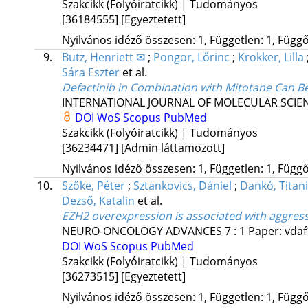
Szakcikk (Folyóiratcikk) | Tudományos
[36184555]
[Egyeztetett]
Nyilvános idéző összesen: 1, Független: 1, Függő:
9.
Butz, Henriett ✉
;
Pongor, Lőrinc
;
Krokker, Lilla
Sára Eszter
et al.
Defactinib in Combination with Mitotane Can B
INTERNATIONAL JOURNAL OF MOLECULAR SCIE
DOI
WoS
Scopus
PubMed
Szakcikk (Folyóiratcikk) | Tudományos
[36234471]
[Admin láttamozott]
Nyilvános idéző összesen: 1, Független: 1, Függő:
10.
Szőke, Péter
;
Sztankovics, Dániel
;
Dankó, Titani
Dezső, Katalin
et al.
EZH2 overexpression is associated with aggres
NEURO-ONCOLOGY ADVANCES
7
:
1
Paper: vdaf
DOI
WoS
Scopus
PubMed
Szakcikk (Folyóiratcikk) | Tudományos
[36273515]
[Egyeztetett]
Nyilvános idéző összesen: 1, Független: 1, Függő: