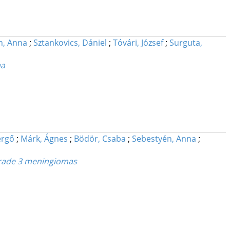
n, Anna
;
Sztankovics, Dániel
;
Tóvári, József
;
Surguta,
ma
ergő
;
Márk, Ágnes
;
Bödör, Csaba
;
Sebestyén, Anna
;
grade 3 meningiomas