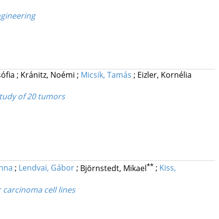
ngineering
sófia
;
Kránitz, Noémi
;
Micsik, Tamás
;
Eizler, Kornélia
study of 20 tumors
**
Anna
;
Lendvai, Gábor
;
Björnstedt, Mikael
;
Kiss,
 carcinoma cell lines