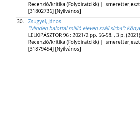
Recenzió/kritika (Folyóiratcikk) | Ismeretterjesz
[31802736]
[Nyilvános]
30.
Zsugyel, János
"Minden halottal millió eleven száll sírba"
: Köny
LELKIPÁSZTOR
96
:
2021/2
pp. 56-58. , 3 p.
(2021
Recenzió/kritika (Folyóiratcikk) | Ismeretterjesz
[31879454]
[Nyilvános]