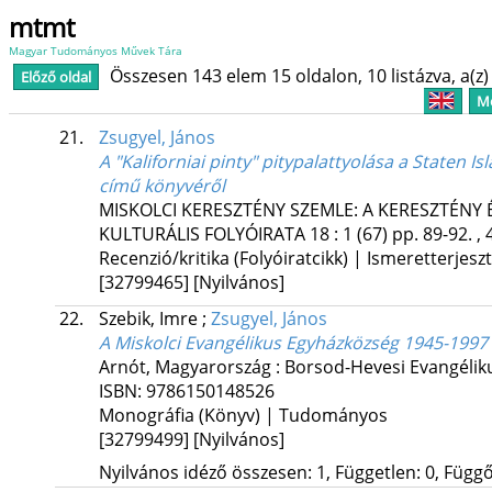
mtmt
Magyar Tudományos Művek Tára
Összesen 143 elem 15 oldalon, 10 listázva, a(z) 
Előző oldal
Me
21.
Zsugyel, János
A "Kaliforniai pinty" pitypalattyolása a Staten Is
című könyvéről
MISKOLCI KERESZTÉNY SZEMLE: A KERESZTÉNY
KULTURÁLIS FOLYÓIRATA
18
:
1 (67)
pp. 89-92. , 
Recenzió/kritika (Folyóiratcikk) | Ismeretterjesz
[32799465]
[Nyilvános]
22.
Szebik, Imre
;
Zsugyel, János
A Miskolci Evangélikus Egyházközség 1945-1997 
Arnót, Magyarország :
Borsod-Hevesi Evangéli
ISBN:
9786150148526
Monográfia (Könyv) | Tudományos
[32799499]
[Nyilvános]
Nyilvános idéző összesen: 1, Független: 0, Függő: