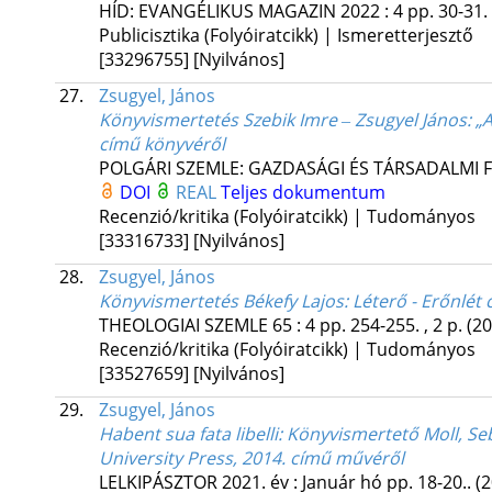
HÍD: EVANGÉLIKUS MAGAZIN
2022
:
4
pp. 30-31. 
Publicisztika (Folyóiratcikk) | Ismeretterjesztő
[33296755]
[Nyilvános]
27.
Zsugyel, János
Könyvismertetés Szebik Imre ‒ Zsugyel János: „
című könyvéről
POLGÁRI SZEMLE: GAZDASÁGI ÉS TÁRSADALMI 
DOI
REAL
Teljes dokumentum
Recenzió/kritika (Folyóiratcikk) | Tudományos
[33316733]
[Nyilvános]
28.
Zsugyel, János
Könyvismertetés Békefy Lajos: Léterő - Erőnlét
THEOLOGIAI SZEMLE
65
:
4
pp. 254-255. , 2 p.
(20
Recenzió/kritika (Folyóiratcikk) | Tudományos
[33527659]
[Nyilvános]
29.
Zsugyel, János
Habent sua fata libelli
: Könyvismertető Moll, Seb
University Press, 2014. című művéről
LELKIPÁSZTOR
2021. év
:
Január hó
pp. 18-20..
(