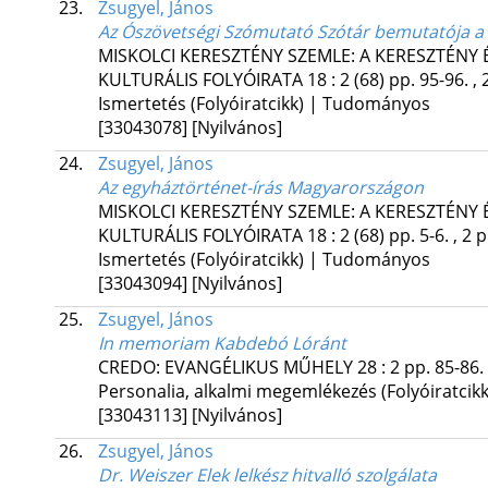
23.
Zsugyel, János
Az Ószövetségi Szómutató Szótár bemutatója
MISKOLCI KERESZTÉNY SZEMLE: A KERESZTÉNY
KULTURÁLIS FOLYÓIRATA
18
:
2 (68)
pp. 95-96. , 
Ismertetés (Folyóiratcikk) | Tudományos
[33043078]
[Nyilvános]
24.
Zsugyel, János
Az egyháztörténet-írás Magyarországon
MISKOLCI KERESZTÉNY SZEMLE: A KERESZTÉNY
KULTURÁLIS FOLYÓIRATA
18
:
2 (68)
pp. 5-6. , 2 
Ismertetés (Folyóiratcikk) | Tudományos
[33043094]
[Nyilvános]
25.
Zsugyel, János
In memoriam Kabdebó Lóránt
CREDO: EVANGÉLIKUS MŰHELY
28
:
2
pp. 85-86. 
Personalia, alkalmi megemlékezés (Folyóiratcikk
[33043113]
[Nyilvános]
26.
Zsugyel, János
Dr. Weiszer Elek lelkész hitvalló szolgálata