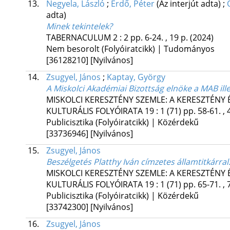
13.
Negyela, László
;
Erdő, Péter
(Az interjút adta)
;
adta)
Minek tekintelek?
TABERNACULUM
2
:
2
pp. 6-24. , 19 p.
(2024)
Nem besorolt (Folyóiratcikk) | Tudományos
[36128210]
[Nyilvános]
14.
Zsugyel, János
;
Kaptay, György
A Miskolci Akadémiai Bizottság elnöke a MAB il
MISKOLCI KERESZTÉNY SZEMLE: A KERESZTÉNY
KULTURÁLIS FOLYÓIRATA
19
:
1 (71)
pp. 58-61. , 
Publicisztika (Folyóiratcikk) | Közérdekű
[33736946]
[Nyilvános]
15.
Zsugyel, János
Beszélgetés Platthy Iván címzetes államtitkárral
MISKOLCI KERESZTÉNY SZEMLE: A KERESZTÉNY
KULTURÁLIS FOLYÓIRATA
19
:
1 (71)
pp. 65-71. , 
Publicisztika (Folyóiratcikk) | Közérdekű
[33742300]
[Nyilvános]
16.
Zsugyel, János