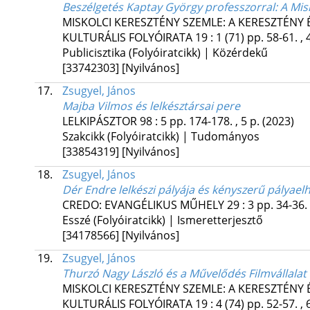
Beszélgetés Kaptay György professzorral
: A Mi
MISKOLCI KERESZTÉNY SZEMLE: A KERESZTÉNY
KULTURÁLIS FOLYÓIRATA
19
:
1 (71)
pp. 58-61. , 
Publicisztika (Folyóiratcikk) | Közérdekű
[33742303]
[Nyilvános]
17.
Zsugyel, János
Majba Vilmos és lelkésztársai pere
LELKIPÁSZTOR
98
:
5
pp. 174-178. , 5 p.
(2023)
Szakcikk (Folyóiratcikk) | Tudományos
[33854319]
[Nyilvános]
18.
Zsugyel, János
Dér Endre lelkészi pályája és kényszerű pályael
CREDO: EVANGÉLIKUS MŰHELY
29
:
3
pp. 34-36. 
Esszé (Folyóiratcikk) | Ismeretterjesztő
[34178566]
[Nyilvános]
19.
Zsugyel, János
Thurzó Nagy László és a Művelődés Filmvállalat
MISKOLCI KERESZTÉNY SZEMLE: A KERESZTÉNY
KULTURÁLIS FOLYÓIRATA
19
:
4 (74)
pp. 52-57. , 