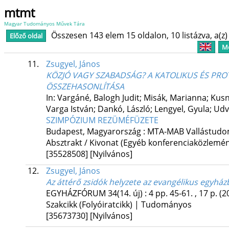
mtmt
Magyar Tudományos Művek Tára
Összesen 143 elem 15 oldalon, 10 listázva, a(z) 
Előző oldal
Me
11.
Zsugyel, János
KÖZJÓ VAGY SZABADSÁG? A KATOLIKUS ÉS P
ÖSSZEHASONLÍTÁSA
In: Vargáné, Balogh Judit; Misák, Marianna; Kusny
Varga István; Dankó, László; Lengyel, Gyula; Udva
SZIMPÓZIUM REZÜMÉFÜZETE
Budapest, Magyarország :
MTA-MAB Vallástudo
Absztrakt / Kivonat (Egyéb konferenciaközlem
[35528508]
[Nyilvános]
12.
Zsugyel, János
Az áttérő zsidók helyzete az evangélikus egyház
EGYHÁZFÓRUM
34(14. új)
:
4
pp. 45-61. , 17 p.
(2
Szakcikk (Folyóiratcikk) | Tudományos
[35673730]
[Nyilvános]