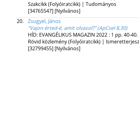
Szakcikk (Folyóiratcikk) | Tudományos
[34765547]
[Nyilvános]
20.
Zsugyel, János
"Vajon érted-é, amit olvasol?" (ApCsel 8,30)
HÍD: EVANGÉLIKUS MAGAZIN
2022
:
1
pp. 40-40. 
Rövid közlemény (Folyóiratcikk) | Ismeretterjes
[32799455]
[Nyilvános]