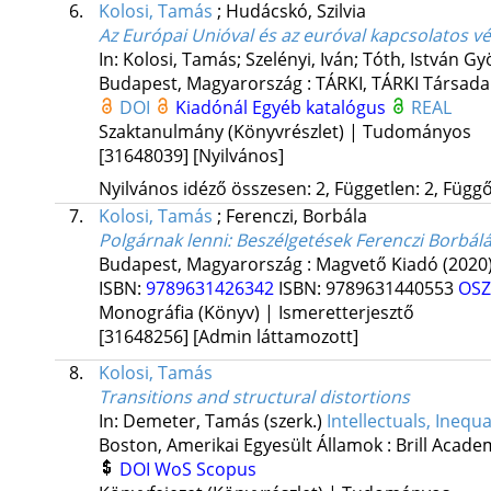
6.
Kolosi, Tamás
;
Hudácskó, Szilvia
Az Európai Unióval és az euróval kapcsolatos 
In: Kolosi, Tamás; Szelényi, Iván; Tóth, István Gy
Budapest, Magyarország :
TÁRKI
,
TÁRKI Társadal
DOI
Kiadónál
Egyéb katalógus
REAL
Szaktanulmány (Könyvrészlet) | Tudományos
[31648039]
[Nyilvános]
Nyilvános idéző összesen: 2, Független: 2, Függő:
7.
Kolosi, Tamás
;
Ferenczi, Borbála
Polgárnak lenni
: Beszélgetések Ferenczi Borbálá
Budapest, Magyarország :
Magvető Kiadó
(2020
ISBN:
9789631426342
ISBN:
9789631440553
OSZ
Monográfia (Könyv) | Ismeretterjesztő
[31648256]
[Admin láttamozott]
8.
Kolosi, Tamás
Transitions and structural distortions
In: Demeter, Tamás (szerk.)
Intellectuals, Inequa
Boston, Amerikai Egyesült Államok :
Brill Acade
DOI
WoS
Scopus