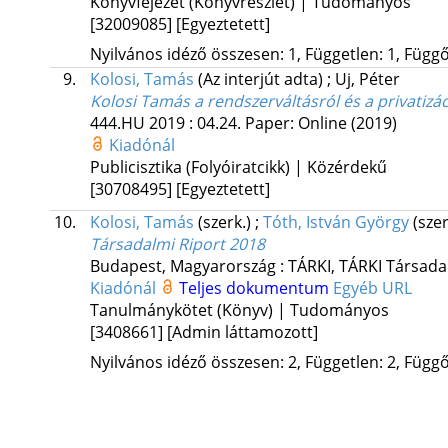
Könyvfejezet (Könyvrészlet) | Tudományos
[32009085]
[Egyeztetett]
Nyilvános idéző összesen: 1, Független: 1, Függő:
9.
Kolosi, Tamás
(Az interjút adta)
;
Uj, Péter
Kolosi Tamás a rendszerváltásról és a privatizá
444.HU
2019
:
04.24.
Paper: Online
(2019)
Kiadónál
Publicisztika (Folyóiratcikk) | Közérdekű
[30708495]
[Egyeztetett]
10.
Kolosi, Tamás
(szerk.)
;
Tóth, István György
(szer
Társadalmi Riport 2018
Budapest, Magyarország :
TÁRKI
,
TÁRKI Társadal
Kiadónál
Teljes dokumentum
Egyéb URL
Tanulmánykötet (Könyv) | Tudományos
[3408661]
[Admin láttamozott]
Nyilvános idéző összesen: 2, Független: 2, Függő: