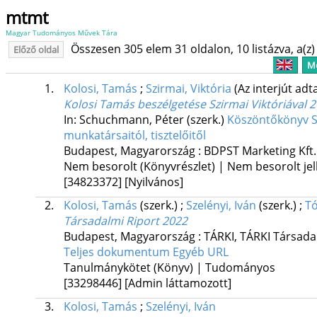
mtmt
Magyar Tudományos Művek Tára
Összesen 305 elem 31 oldalon, 10 listázva, a(z) 
Előző oldal
Me
1.
Kolosi, Tamás
;
Szirmai, Viktória
(Az interjút adt
Kolosi Tamás beszélgetése Szirmai Viktóriával 2
In: Schuchmann, Péter (szerk.)
Köszöntőkönyv Szi
munkatársaitól, tisztelőitől
Budapest, Magyarország :
BDPST Marketing Kft.
Nem besorolt (Könyvrészlet) | Nem besorolt jel
[34823372]
[Nyilvános]
2.
Kolosi, Tamás
(szerk.)
;
Szelényi, Iván
(szerk.)
;
Tó
Társadalmi Riport 2022
Budapest, Magyarország :
TÁRKI
,
TÁRKI Társadal
Teljes dokumentum
Egyéb URL
Tanulmánykötet (Könyv) | Tudományos
[33298446]
[Admin láttamozott]
3.
Kolosi, Tamás
;
Szelényi, Iván