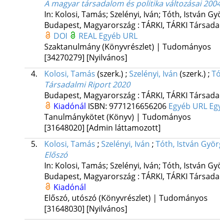
A magyar társadalom és politika változásai 2004
In: Kolosi, Tamás; Szelényi, Iván; Tóth, István Gy
Budapest, Magyarország :
TÁRKI
,
TÁRKI Társadal
DOI
REAL
Egyéb URL
Szaktanulmány (Könyvrészlet) | Tudományos
[34270279]
[Nyilvános]
4.
Kolosi, Tamás
(szerk.)
;
Szelényi, Iván
(szerk.)
;
Tó
Társadalmi Riport 2020
Budapest, Magyarország :
TÁRKI
,
TÁRKI Társadal
Kiadónál
ISBN:
9771216656206
Egyéb URL
Eg
Tanulmánykötet (Könyv) | Tudományos
[31648020]
[Admin láttamozott]
5.
Kolosi, Tamás
;
Szelényi, Iván
;
Tóth, István Györ
Előszó
In: Kolosi, Tamás; Szelényi, Iván; Tóth, István Gy
Budapest, Magyarország :
TÁRKI
,
TÁRKI Társadal
Kiadónál
Előszó, utószó (Könyvrészlet) | Tudományos
[31648030]
[Nyilvános]