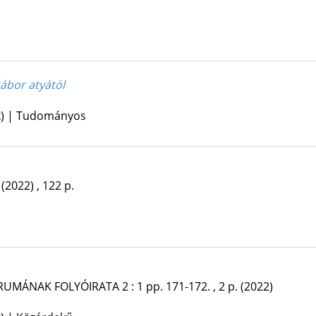
Gábor atyától
kk) | Tudományos
(2022)
,
122 p.
FÓRUMÁNAK FOLYÓIRATA
2
:
1
pp. 171-172. , 2 p.
(2022)