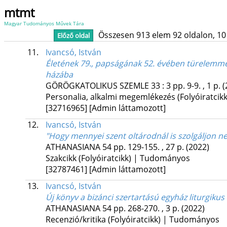
mtmt
Magyar Tudományos Művek Tára
Összesen 913 elem 92 oldalon, 10 li
Előző oldal
11.
Ivancsó, István
Életének 79., papságának 52. évében türelemmel
házába
GÖRÖGKATOLIKUS SZEMLE
33
:
3
pp. 9-9. , 1 p.
(
Personalia, alkalmi megemlékezés (Folyóiratcik
[32716965]
[Admin láttamozott]
12.
Ivancsó, István
"Hogy mennyei szent oltárodnál is szolgáljon n
ATHANASIANA
54
pp. 129-155. , 27 p.
(2022)
Szakcikk (Folyóiratcikk) | Tudományos
[32787461]
[Admin láttamozott]
13.
Ivancsó, István
Új könyv a bizánci szertartású egyház liturgikus
ATHANASIANA
54
pp. 268-270. , 3 p.
(2022)
Recenzió/kritika (Folyóiratcikk) | Tudományos