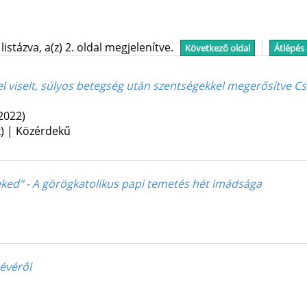
stázva, a(z) 2. oldal megjelenítve.
Következő oldal
Átlépés
 viselt, súlyos betegség után szentségekkel megerősítve Cse
2022)
k) | Közérdekű
eked" - A görögkatolikus papi temetés hét imádsága
 évéről