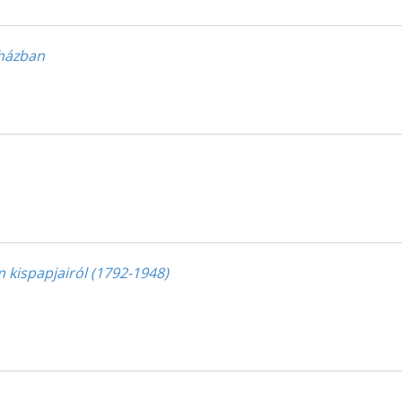
yházban
 kispapjairól (1792-1948)