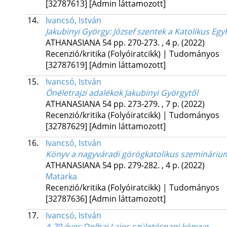
[32787613]
[Admin láttamozott]
14.
Ivancsó, István
Jakubinyi György: József szentek a Katolikus Eg
ATHANASIANA
54
pp. 270-273. , 4 p.
(2022)
Recenzió/kritika (Folyóiratcikk) | Tudományos
[32787619]
[Admin láttamozott]
15.
Ivancsó, István
Önéletrajzi adalékok Jakubinyi Györgytől
ATHANASIANA
54
pp. 273-279. , 7 p.
(2022)
Recenzió/kritika (Folyóiratcikk) | Tudományos
[32787629]
[Admin láttamozott]
16.
Ivancsó, István
Könyv a nagyváradi görögkatolikus szeminárium
ATHANASIANA
54
pp. 279-282. , 4 p.
(2022)
Matarka
Recenzió/kritika (Folyóiratcikk) | Tudományos
[32787636]
[Admin láttamozott]
17.
Ivancsó, István
A 70 éves Dolhai Lajos születésnapi könyve