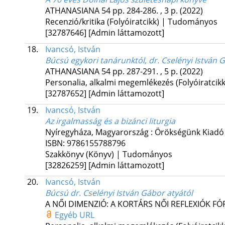
ATHANASIANA
54
pp. 284-286. , 3 p.
(2022)
Recenzió/kritika (Folyóiratcikk) | Tudományos
[32787646]
[Admin láttamozott]
18.
Ivancsó, István
Búcsú egykori tanárunktól, dr. Cselényi István 
ATHANASIANA
54
pp. 287-291. , 5 p.
(2022)
Personalia, alkalmi megemlékezés (Folyóiratci
[32787652]
[Admin láttamozott]
19.
Ivancsó, István
Az irgalmasság és a bizánci liturgia
Nyíregyháza, Magyarország :
Örökségünk Kiadó
ISBN:
9786155788796
Szakkönyv (Könyv) | Tudományos
[32826259]
[Admin láttamozott]
20.
Ivancsó, István
Búcsú dr. Cselényi István Gábor atyától
A NŐI DIMENZIÓ: A KORTÁRS NŐI REFLEXIÓK 
Egyéb URL