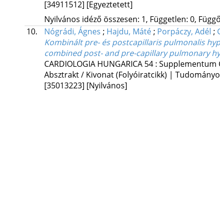
[34911512]
[Egyeztetett]
Nyilvános idéző összesen: 1, Független: 0, Függő:
10.
Nógrádi, Ágnes
;
Hajdu, Máté
;
Porpáczy, Adél
;
Kombinált pre- és postcapillaris pulmonalis hyp
combined post- and pre-capillary pulmonary hy
CARDIOLOGIA HUNGARICA
54
:
Supplementum 
Absztrakt / Kivonat (Folyóiratcikk) | Tudomány
[35013223]
[Nyilvános]