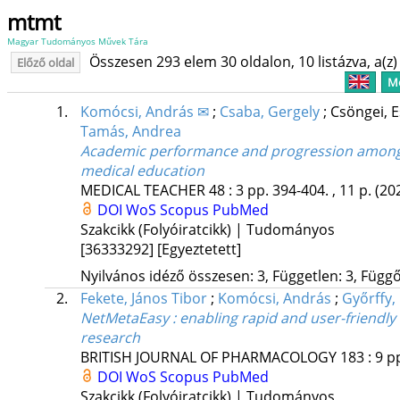
mtmt
Magyar Tudományos Művek Tára
Összesen 293 elem 30 oldalon, 10 listázva, a(z) 
Előző oldal
Me
1.
Komócsi, András ✉
;
Csaba, Gergely
;
Csöngei, 
Tamás, Andrea
Academic performance and progression among n
medical education
MEDICAL TEACHER
48
:
3
pp. 394-404. , 11 p.
(20
DOI
WoS
Scopus
PubMed
Szakcikk (Folyóiratcikk) | Tudományos
[36333292]
[Egyeztetett]
Nyilvános idéző összesen: 3, Független: 3, Függő:
2.
Fekete, János Tibor
;
Komócsi, András
;
Győrffy,
NetMetaEasy : enabling rapid and user-friendly
research
BRITISH JOURNAL OF PHARMACOLOGY
183
:
9
pp
DOI
WoS
Scopus
PubMed
Szakcikk (Folyóiratcikk) | Tudományos