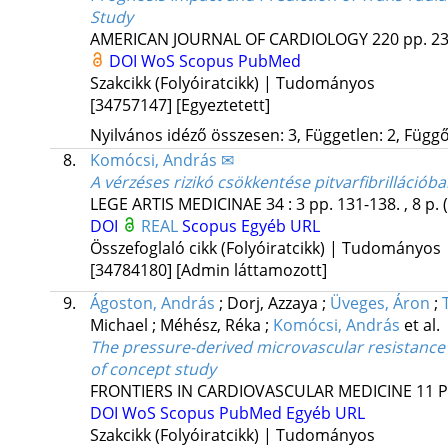
Study
AMERICAN JOURNAL OF CARDIOLOGY
220
pp. 23
DOI
WoS
Scopus
PubMed
Szakcikk (Folyóiratcikk) | Tudományos
[34757147]
[Egyeztetett]
Nyilvános idéző összesen: 3, Független: 2, Függő:
8.
Komócsi, András ✉
A vérzéses rizikó csökkentése pitvarfibrillációb
LEGE ARTIS MEDICINAE
34
:
3
pp. 131-138. , 8 p.
DOI
REAL
Scopus
Egyéb URL
Összefoglaló cikk (Folyóiratcikk) | Tudományos
[34784180]
[Admin láttamozott]
9.
Ágoston, András
;
Dorj, Azzaya
;
Üveges, Áron
;
Michael
;
Méhész, Réka
;
Komócsi, András
et al.
The pressure-derived microvascular resistanc
of concept study
FRONTIERS IN CARDIOVASCULAR MEDICINE
11
P
DOI
WoS
Scopus
PubMed
Egyéb URL
Szakcikk (Folyóiratcikk) | Tudományos