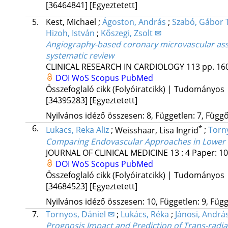
[36464841]
[Egyeztetett]
5.
Kest, Michael
;
Ágoston, András
;
Szabó, Gábor
Hizoh, István
;
Kőszegi, Zsolt ✉
Angiography-based coronary microvascular as
systematic review
CLINICAL RESEARCH IN CARDIOLOGY
113
pp. 16
DOI
WoS
Scopus
PubMed
Összefoglaló cikk (Folyóiratcikk) | Tudományos
[34395283]
[Egyeztetett]
Nyilvános idéző összesen: 8, Független: 7, Függő:
6.
*
Lukacs, Reka Aliz
;
Weisshaar, Lisa Ingrid
;
Torn
Comparing Endovascular Approaches in Lower Ex
JOURNAL OF CLINICAL MEDICINE
13
:
4
Paper: 10
DOI
WoS
Scopus
PubMed
Összefoglaló cikk (Folyóiratcikk) | Tudományos
[34684523]
[Egyeztetett]
Nyilvános idéző összesen: 10, Független: 9, Függő
7.
Tornyos, Dániel ✉
;
Lukács, Réka
;
Jánosi, Andrá
Prognosis Impact and Prediction of Trans-radial