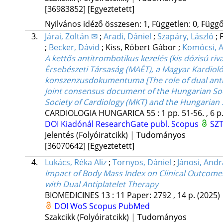
[36983852]
[Egyeztetett]
Nyilvános idéző összesen: 1, Független: 0, Függő:
3.
Járai, Zoltán ✉
;
Aradi, Dániel
;
Szapáry, László
;
;
Becker, Dávid
;
Kiss, Róbert Gábor
;
Komócsi, 
A kettős antitrombotikus kezelés (kis dózisú riv
Érsebészeti Társaság (MAÉT), a Magyar Kardiol
konszenzusdokumentuma [The role of dual antit
Joint consensus document of the Hungarian Soc
Society of Cardiology (MKT) and the Hungarian 
CARDIOLOGIA HUNGARICA
55
:
1
pp. 51-56. , 6 p
DOI
Kiadónál
ResearchGate publ.
Scopus
SZT
Jelentés (Folyóiratcikk) | Tudományos
[36070642]
[Egyeztetett]
4.
Lukács, Réka Aliz
;
Tornyos, Dániel
;
Jánosi, And
Impact of Body Mass Index on Clinical Outcomes
with Dual Antiplatelet Therapy
BIOMEDICINES
13
:
11
Paper: 2792 , 14 p.
(2025)
DOI
WoS
Scopus
PubMed
Szakcikk (Folyóiratcikk) | Tudományos