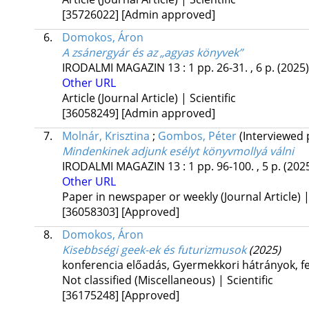
[35726022]
[Admin approved]
6.
Domokos, Áron
A zsánergyár és az „agyas könyvek”
IRODALMI MAGAZIN
13
:
1
pp. 26-31. , 6 p.
(2025)
Other URL
Article (Journal Article) | Scientific
[36058249]
[Admin approved]
7.
Molnár, Krisztina
;
Gombos, Péter
(Interviewed
Mindenkinek adjunk esélyt könyvmollyá válni
IRODALMI MAGAZIN
13
:
1
pp. 96-100. , 5 p.
(202
Other URL
Paper in newspaper or weekly (Journal Article) | 
[36058303]
[Approved]
8.
Domokos, Áron
Kisebbségi geek-ek és futurizmusok
(2025)
konferencia előadás
,
Gyermekkori hátrányok, fe
Not classified (Miscellaneous) | Scientific
[36175248]
[Approved]