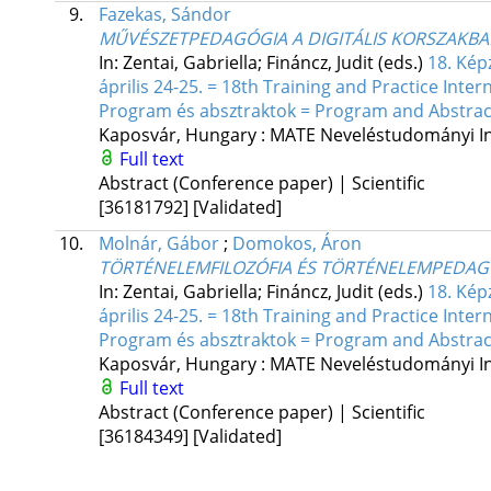
9.
Fazekas, Sándor
MŰVÉSZETPEDAGÓGIA A DIGITÁLIS KORSZAKBA
In: Zentai, Gabriella; Fináncz, Judit (eds.)
18. Kép
április 24-25. = 18th Training and Practice Inte
Program és absztraktok = Program and Abstrac
Kaposvár, Hungary :
MATE Neveléstudományi In
Full text
Abstract (Conference paper) | Scientific
[36181792]
[Validated]
10.
Molnár, Gábor
;
Domokos, Áron
TÖRTÉNELEMFILOZÓFIA ÉS TÖRTÉNELEMPEDAG
In: Zentai, Gabriella; Fináncz, Judit (eds.)
18. Kép
április 24-25. = 18th Training and Practice Inte
Program és absztraktok = Program and Abstrac
Kaposvár, Hungary :
MATE Neveléstudományi In
Full text
Abstract (Conference paper) | Scientific
[36184349]
[Validated]