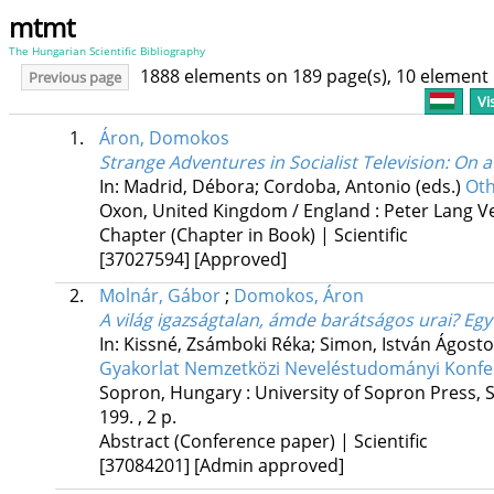
mtmt
The Hungarian Scientific Bibliography
1888 elements on 189 page(s), 10 element
Previous page
Vi
1.
Áron, Domokos
Strange Adventures in Socialist Television: On 
In: Madrid, Débora; Cordoba, Antonio (eds.)
Oth
Oxon, United Kingdom / England :
Peter Lang V
Chapter (Chapter in Book) | Scientific
[37027594]
[Approved]
2.
Molnár, Gábor
;
Domokos, Áron
A világ igazságtalan, ámde barátságos urai? Eg
In: Kissné, Zsámboki Réka; Simon, István Ágosto
Gyakorlat Nemzetközi Neveléstudományi Konferen
Sopron, Hungary :
University of Sopron Press
,
199. , 2 p.
Abstract (Conference paper) | Scientific
[37084201]
[Admin approved]