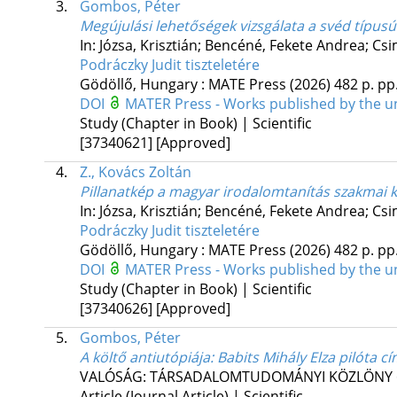
3.
Gombos, Péter
Megújulási lehetőségek vizsgálata a svéd típus
In: Józsa, Krisztián; Bencéné, Fekete Andrea; Cs
Podráczky Judit tiszteletére
Gödöllő, Hungary :
MATE Press
(2026)
482 p.
pp.
DOI
MATER Press - Works published by the u
Study (Chapter in Book) | Scientific
[37340621]
[Approved]
4.
Z., Kovács Zoltán
Pillanatkép a magyar irodalomtanítás szakmai k
In: Józsa, Krisztián; Bencéné, Fekete Andrea; Cs
Podráczky Judit tiszteletére
Gödöllő, Hungary :
MATE Press
(2026)
482 p.
pp.
DOI
MATER Press - Works published by the u
Study (Chapter in Book) | Scientific
[37340626]
[Approved]
5.
Gombos, Péter
A költő antiutópiája
: Babits Mihály Elza pilóta 
VALÓSÁG: TÁRSADALOMTUDOMÁNYI KÖZLÖNY
Article (Journal Article) | Scientific