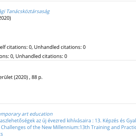
ági Tanácsköztársaság
2020)
Self citations: 0, Unhandled citations: 0
tions: 0, Unhandled citations: 0
erület
(2020)
,
88 p.
emporary art education
szlehetőségek az új évezred kihívásaira : 13. Képzés és G
 Challenges of the New Millennium:13th Training and Practi
ts