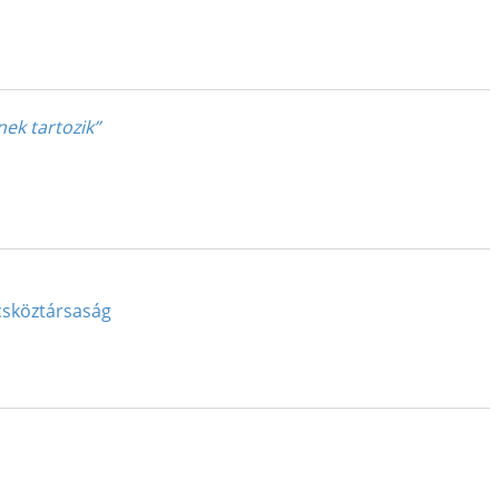
ek tartozik”
csköztársaság