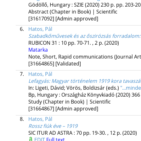
Gödöllő, Hungary :
SZIE
(2020)
230 p.
pp. 203-203
Abstract (Chapter in Book) | Scientific
[31617092]
[Admin approved]
6.
Hatos, Pál
Szabadkőművesek és az őszirózsás forradalom
RUBICON
31
:
10
pp. 70-71. , 2 p.
(2020)
Matarka
Note, Short, Rapid communications (Journal Artic
[31664865]
[Validated]
7.
Hatos, Pál
Lefagyás
: Magyar történelem 1919 kora tavasz
In: Ligeti, Dávid; Vörös, Boldizsár (eds.)
"...mind
Bp, Hungary :
Országház Könyvkiadó
(2020)
366 
Study (Chapter in Book) | Scientific
[31664867]
[Admin approved]
8.
Hatos, Pál
Rossz fiúk éve – 1919
SIC ITUR AD ASTRA
:
70
pp. 19-30. , 12 p.
(2020)
EDIT
Full text