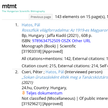
mtmt
The Hungarian Scientific Bibliography
143 elements on 15 page(s), 
Previous page
1.
Hatos, Pál
Rosszfiúk világforradalma
: Az 1919-es Magyaror
Bp, Hungary :
Jaffa Kiadó
(2021)
,
608 p.
ISBN:
9789634752509
OSZK
Other URL
Monograph (Book) | Scientific
[31903318]
[Approved]
All citations+mentions: 142, External citations: 1
Citation count: 215, External citations: 214, Self
2.
Cseri, Péter
;
Hatos, Pál
(Interviewed person)
„Sokan űrutazásként élték meg a Tanácsköztár
(2021)
24.hu
,
Country: Hungary,
Teljes dokumentum
Not classified (Miscellaneous) | Of public intere
[31929621]
[Approved]