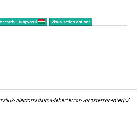
c search
Magyarul
Visualization options
zfiuk-vilagforradalma-feherterror-vorosterror-interju/