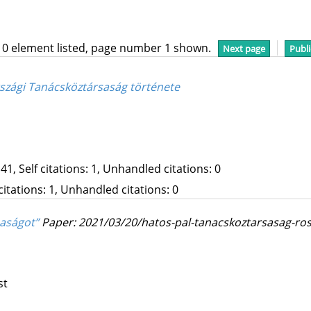
10 element listed, page number 1 shown.
Next page
Publi
szági Tanácsköztársaság története
41, Self citations: 1, Unhandled citations: 0
 citations: 1, Unhandled citations: 0
saságot”
Paper: 2021/03/20/hatos-pal-tanacskoztarsasag-ross
st