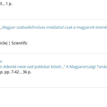
. , 1 p.
: „Magyar szabadkőműves imádattal csak a magyarok Istenén
le) | Scientific
án
en édenek neve vad poklokat bűvöl..." A Magyarországi Taná
p.
pp. 7-42. , 36 p.