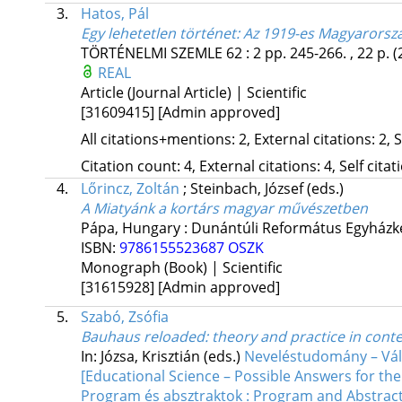
3.
Hatos, Pál
Egy lehetetlen történet
: Az 1919-es Magyarorsz
TÖRTÉNELMI SZEMLE
62
:
2
pp. 245-266. , 22 p.
(
REAL
Article (Journal Article) | Scientific
[31609415]
[Admin approved]
All citations+mentions: 2, External citations: 2, 
Citation count: 4, External citations: 4, Self cita
4.
Lőrincz, Zoltán
;
Steinbach, József
(eds.)
A Miatyánk a kortárs magyar művészetben
Pápa, Hungary :
Dunántúli Református Egyházk
ISBN:
9786155523687
OSZK
Monograph (Book) | Scientific
[31615928]
[Admin approved]
5.
Szabó, Zsófia
Bauhaus reloaded: theory and practice in cont
In: Józsa, Krisztián (eds.)
Neveléstudomány – Vála
[Educational Science – Possible Answers for the
Program és absztraktok : Program and Abstrac