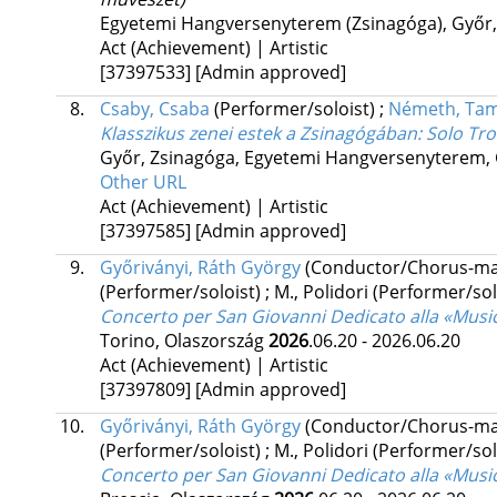
Egyetemi Hangversenyterem (Zsinagóga), Győr
Act (Achievement) | Artistic
[37397533]
[Admin approved]
8.
Csaby, Csaba
(Performer/soloist)
;
Németh, Ta
Klasszikus zenei estek a Zsinagógában: Solo T
Győr, Zsinagóga, Egyetemi Hangversenyterem,
Other URL
Act (Achievement) | Artistic
[37397585]
[Admin approved]
9.
Győriványi, Ráth György
(Conductor/Chorus-ma
(Performer/soloist)
;
M., Polidori
(Performer/sol
Concerto per San Giovanni Dedicato alla «Musi
Torino, Olaszország
2026
.06.20 - 2026.06.20
Act (Achievement) | Artistic
[37397809]
[Admin approved]
10.
Győriványi, Ráth György
(Conductor/Chorus-ma
(Performer/soloist)
;
M., Polidori
(Performer/sol
Concerto per San Giovanni Dedicato alla «Musi