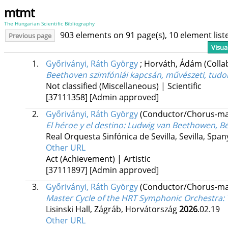
mtmt
The Hungarian Scientific Bibliography
903 elements on 91 page(s), 10 element lis
Previous page
Visua
1.
Győriványi, Ráth György
;
Horváth, Ádám
(Colla
Beethoven szimfóniái kapcsán, művészeti, tud
Not classified (Miscellaneous) | Scientific
[37111358]
[Admin approved]
2.
Győriványi, Ráth György
(Conductor/Chorus-ma
El héroe y el destino
: Ludwig van Beethowen, Bél
Real Orquesta Sinfónica de Sevilla, Sevilla, Spa
Other URL
Act (Achievement) | Artistic
[37111897]
[Admin approved]
3.
Győriványi, Ráth György
(Conductor/Chorus-ma
Master Cycle of the HRT Symphonic Orchestra
:
Lisinski Hall, Zágráb, Horvátország
2026
.02.19
Other URL