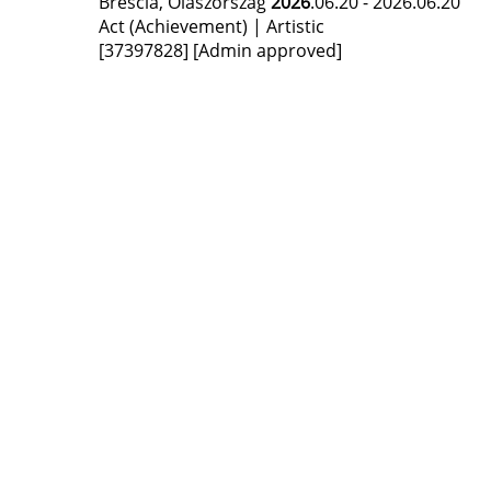
Brescia, Olaszország
2026
.06.20 - 2026.06.20
Act (Achievement) | Artistic
[37397828]
[Admin approved]