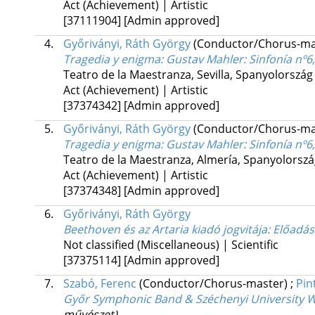
Act (Achievement) | Artistic
[37111904]
[Admin approved]
4.
Győriványi, Ráth György
(Conductor/Chorus-ma
Tragedia y enigma
: Gustav Mahler: Sinfonía nº6
Teatro de la Maestranza, Sevilla, Spanyolorszá
Act (Achievement) | Artistic
[37374342]
[Admin approved]
5.
Győriványi, Ráth György
(Conductor/Chorus-ma
Tragedia y enigma
: Gustav Mahler: Sinfonía nº6
Teatro de la Maestranza, Almería, Spanyolorsz
Act (Achievement) | Artistic
[37374348]
[Admin approved]
6.
Győriványi, Ráth György
Beethoven és az Artaria kiadó jogvitája
: Előadás
Not classified (Miscellaneous) | Scientific
[37375114]
[Admin approved]
7.
Szabó, Ferenc
(Conductor/Chorus-master)
;
Pin
Győr Symphonic Band & Széchenyi University 
művészet)