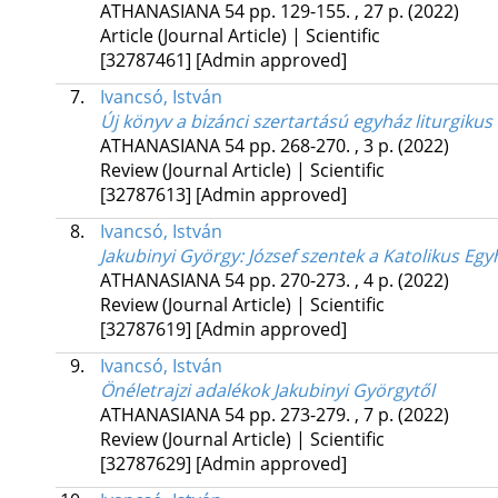
ATHANASIANA
54
pp. 129-155. , 27 p.
(2022)
Article (Journal Article) | Scientific
[32787461]
[Admin approved]
7.
Ivancsó, István
Új könyv a bizánci szertartású egyház liturgikus
ATHANASIANA
54
pp. 268-270. , 3 p.
(2022)
Review (Journal Article) | Scientific
[32787613]
[Admin approved]
8.
Ivancsó, István
Jakubinyi György: József szentek a Katolikus Eg
ATHANASIANA
54
pp. 270-273. , 4 p.
(2022)
Review (Journal Article) | Scientific
[32787619]
[Admin approved]
9.
Ivancsó, István
Önéletrajzi adalékok Jakubinyi Györgytől
ATHANASIANA
54
pp. 273-279. , 7 p.
(2022)
Review (Journal Article) | Scientific
[32787629]
[Admin approved]