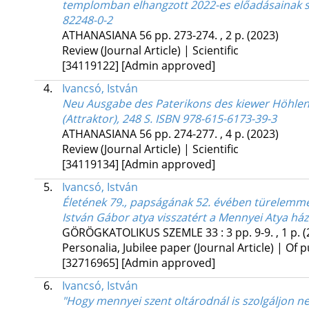
templomban elhangzott 2022-es előadásainak sze
82248-0-2
ATHANASIANA
56
pp. 273-274. , 2 p.
(2023)
Review (Journal Article) | Scientific
[34119122]
[Admin approved]
4.
Ivancsó, István
Neu Ausgabe des Paterikons des kiewer Höhlenk
(Attraktor), 248 S. ISBN 978-615-6173-39-3
ATHANASIANA
56
pp. 274-277. , 4 p.
(2023)
Review (Journal Article) | Scientific
[34119134]
[Admin approved]
5.
Ivancsó, István
Életének 79., papságának 52. évében türelemmel
István Gábor atya visszatért a Mennyei Atya há
GÖRÖGKATOLIKUS SZEMLE
33
:
3
pp. 9-9. , 1 p.
(
Personalia, Jubilee paper (Journal Article) | Of p
[32716965]
[Admin approved]
6.
Ivancsó, István
"Hogy mennyei szent oltárodnál is szolgáljon n