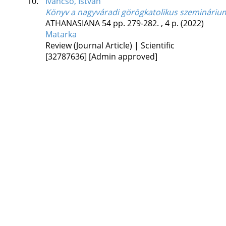
10.
Ivancsó, István
Könyv a nagyváradi görögkatolikus szeminárium
ATHANASIANA
54
pp. 279-282. , 4 p.
(2022)
Matarka
Review (Journal Article) | Scientific
[32787636]
[Admin approved]