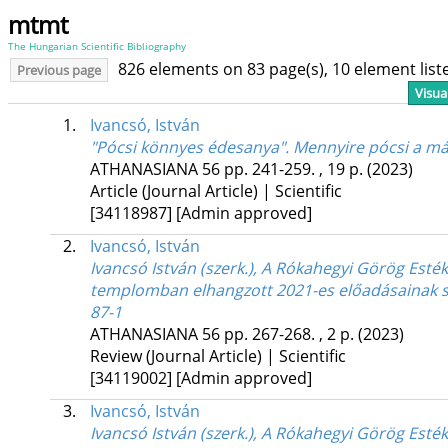
mtmt
The Hungarian Scientific Bibliography
826 elements on 83 page(s), 10 element lis
Previous page
Visua
1.
Ivancsó, István
"Pócsi könnyes édesanya". Mennyire pócsi a má
ATHANASIANA
56
pp. 241-259. , 19 p.
(2023)
Article (Journal Article) | Scientific
[34118987]
[Admin approved]
2.
Ivancsó, István
Ivancsó István (szerk.), A Rókahegyi Görög Esté
templomban elhangzott 2021-es előadásainak sze
87-1
ATHANASIANA
56
pp. 267-268. , 2 p.
(2023)
Review (Journal Article) | Scientific
[34119002]
[Admin approved]
3.
Ivancsó, István
Ivancsó István (szerk.), A Rókahegyi Görög Est