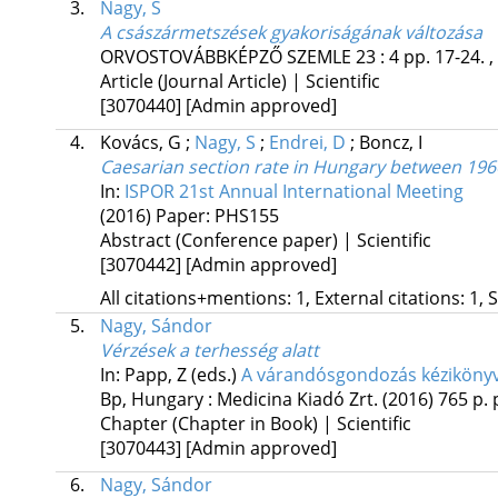
3.
Nagy, S
A császármetszések gyakoriságának változása
ORVOSTOVÁBBKÉPZŐ SZEMLE
23
:
4
pp. 17-24. ,
Article (Journal Article) | Scientific
[3070440]
[Admin approved]
4.
Kovács, G
;
Nagy, S
;
Endrei, D
;
Boncz, I
Caesarian section rate in Hungary between 19
In:
ISPOR 21st Annual International Meeting
(2016)
Paper: PHS155
Abstract (Conference paper) | Scientific
[3070442]
[Admin approved]
All citations+mentions: 1, External citations: 1, 
5.
Nagy, Sándor
Vérzések a terhesség alatt
In: Papp, Z (eds.)
A várandósgondozás kéziköny
Bp, Hungary :
Medicina Kiadó Zrt.
(2016)
765 p.
Chapter (Chapter in Book) | Scientific
[3070443]
[Admin approved]
6.
Nagy, Sándor