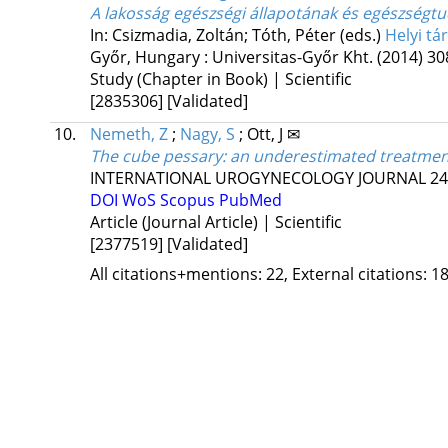
A lakosság egészségi állapotának és egészségt
In: Csizmadia, Zoltán; Tóth, Péter (eds.)
Helyi t
Győr, Hungary :
Universitas-Győr Kht.
(2014)
30
Study (Chapter in Book) | Scientific
[2835306]
[Validated]
10.
Nemeth, Z
;
Nagy, S
;
Ott, J ✉
The cube pessary: an underestimated treatment
INTERNATIONAL UROGYNECOLOGY JOURNAL
24
DOI
WoS
Scopus
PubMed
Article (Journal Article) | Scientific
[2377519]
[Validated]
All citations+mentions: 22, External citations: 18