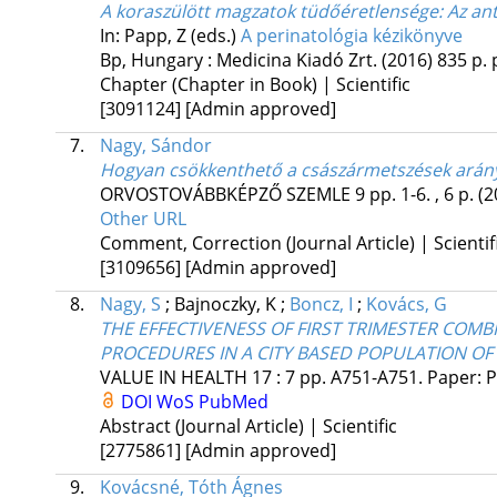
A koraszülött magzatok tüdőéretlensége
: Az an
In: Papp, Z (eds.)
A perinatológia kézikönyve
Bp, Hungary :
Medicina Kiadó Zrt.
(2016)
835 p.
Chapter (Chapter in Book) | Scientific
[3091124]
[Admin approved]
7.
Nagy, Sándor
Hogyan csökkenthető a császármetszések arán
ORVOSTOVÁBBKÉPZŐ SZEMLE
9
pp. 1-6. , 6 p.
(2
Other URL
Comment, Correction (Journal Article) | Scientif
[3109656]
[Admin approved]
8.
Nagy, S
;
Bajnoczky, K
;
Boncz, I
;
Kovács, G
THE EFFECTIVENESS OF FIRST TRIMESTER COMB
PROCEDURES IN A CITY BASED POPULATION OF
VALUE IN HEALTH
17
:
7
pp. A751-A751. Paper: 
DOI
WoS
PubMed
Abstract (Journal Article) | Scientific
[2775861]
[Admin approved]
9.
Kovácsné, Tóth Ágnes