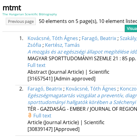
mtmt
The Hungarian Scientific Bibliography
50 elements on 5 page(s), 10 element list
Previous page
Visua
1.
Kovácsné, Tóth Ágnes
;
Faragó, Beatrix
;
Szakály
Zsófia
;
Kertész, Tamás
A mozgás és az egészségi állapot megítélése id
MAGYAR SPORTTUDOMÁNYI SZEMLE
21
:
85
pp.
Full text
Abstract (Journal Article) | Scientific
[31657541]
[Admin approved]
2.
Faragó, Beatrix
;
Kovácsné, Tóth Ágnes
;
Konczo
Egészségmagatartás vizsgálat a preventív, diagno
sporttudományi hallgatók körében a Széchenyi
TÉR - GAZDASÁG - EMBER / JOURNAL OF REGI
Full text
Article (Journal Article) | Scientific
[30839147]
[Approved]