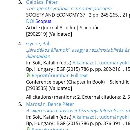
3.
Galbács, Péter
The age of symbolic economic policies?
SOCIETY AND ECONOMY
37
:
2
pp. 245-265. , 21 
DOI
Scopus
Article (Journal Article) | Scientific
[2902519]
[Validated]
4.
Gyene, Pál
„Járadékos államok”, avagy a rezsimstabilitás é
államaiban
In: Solt, Katalin (eds.)
Alkalmazott tudományok II
Bp, Hungary :
BGF
(2015)
786 p.
pp. 202-216. , 15
Repozitóriumban
Full text
Conference paper (Chapter in Book) | Scientific
[2938535]
[Validated]
All citations+mentions: 2, External citations: 2, 
5.
Marosán, Bence Péter
A sikeres kormányzás intézményi feltételei és 
In: Solt, Katalin (eds.)
Alkalmazott tudományok II
Bp, Hungary :
BGF
(2015)
786 p.
pp. 376-391. , 16
Repozitóriumban