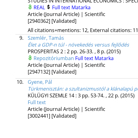
STUDIES IN INTERNATIONAL ECONOMICS : SPEC
REAL
Full text
Matarka
Article (Journal Article) | Scientific
[2940362]
[Validated]
All citations+mentions: 12, External citations: 11
9.
Szemlér, Tamás
Élet a GDP-n túl - növekedés versus fejlődés
PROSPERITAS
2
:
2
pp. 26-33. , 8 p.
(2015)
Repozitóriumban
Full text
Matarka
Article (Journal Article) | Scientific
[2947132]
[Validated]
10.
Gyene, Pál
Türkmenisztán: a szultanizmustól a klánalapú pol
KÜLÜGYI SZEMLE
14
:
3
pp. 53-74. , 22 p.
(2015)
Full text
Article (Journal Article) | Scientific
[3002441]
[Validated]