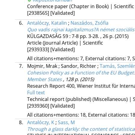
Conference paper (Chapter in Book) | Scientific
[2938565]
[Validated]
6.
Antalóczy, Katalin
;
Naszádos, Zsófia
Quo vadis rajnai kapitalizmus?A német szociáli
KÜLGAZDASÁG
59
:
7-8
pp. 3-28. , 26 p.
(2015)
Article (Journal Article) | Scientific
[2939333]
[Validated]
All citations+mentions: 7, External citations: 7, 
7.
Mojmir, Mrak
;
Sandor, Richter
;
Tamás, Szemlé
Cohesion Policy as a Function of the EU Budge
Member States
, 128 p.
(2015)
Research Report 400
,
Wiener Institut für Inter
Full text
Technical report (published) (Miscellaneous) | S
[2939360]
[Validated]
All citations+mentions: 18, External citations: 18
8.
Antalóczy, K
;
Sass, M
Through a glass darkly
: the content of statistic