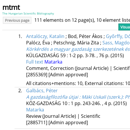
mtmt
The Hungarian Scientific Bibliography
111 elements on 12 page(s), 10 element lis
Previous page
Visua
1.
Antalóczy, Katalin
;
Bod, Péter Ákos
;
Győrffy, D
Palócz, Éva
;
Petschnig, Mária Zita
;
Sass, Magdo
Körkérdés a magyar gazdaság szerkezetének és
KÜLGAZDASÁG
59
:
1-2
pp. 3-78. , 76 p.
(2015)
Full text
Matarka
Comment, Correction (Journal Article) | Scientif
[2855369]
[Admin approved]
All citations+mentions: 10, External citations: 10
2.
Galbács, Péter
A gazdaságfilozófia útjai : Mäki Uskali (szerk.)
KÖZ-GAZDASÁG
10
:
1
pp. 243-246. , 4 p.
(2015)
Matarka
Review (Journal Article) | Scientific
[2885711]
[Admin approved]