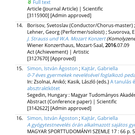
Full text
Article (Journal Article) | Scientific
[3115900]
[Admin approved]
14.
Borisov, Svetoslav
(Conductor/Chorus-master)
Lehner, Georg
(Performer/soloist)
;
Suvorova, 
J. Strauss und W.A. Mozart Konzert
(Komolyzenei
Wiener Konzerthaus, Mozart-Saal,
2016
.07.09
Act (Achievement) | Artistic
[3127670]
[Approved]
15.
Simon, István Ágoston
;
Kajtár, Gabriella
0-7 éves gyermekek nevelésével foglalkozó peda
In: Zsolnai, Anikó; Kasik, László (eds.)
A tanulás 
absztraktkötet
Segedin, Hungary :
Magyar Tudományos Akadém
Abstract (Conference paper) | Scientific
[3142622]
[Admin approved]
16.
Simon, István Ágoston
;
Kajtár, Gabriella
A gyógytestnevelés órán alkalmazott sajátos g
MAGYAR SPORTTUDOMÁNYI SZEMLE
17
:
66
p. 