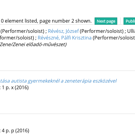
10 element listed, page number 2 shown.
Next page
Publi
a
(Performer/soloist)
;
Révész, József
(Performer/soloist)
;
Ull
former/soloist)
;
Révészné, Pálfi Krisztina
(Performer/soloist
Zene/Zenei előadó-művészet)
atása autista gyermekeknél a zeneterápia eszközével
:
1
p. x
(2016)
:
4
p. p
(2016)