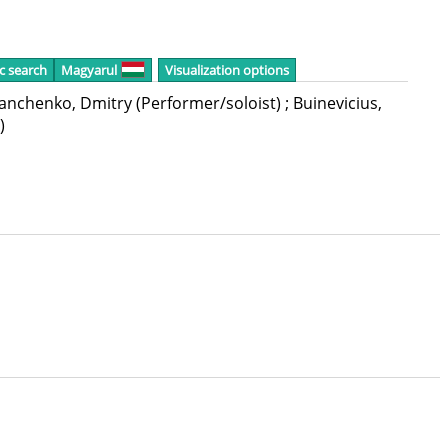
c search
Magyarul
Visualization options
ianchenko, Dmitry
(Performer/soloist)
;
Buinevicius,
)