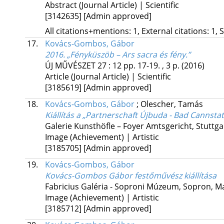
Abstract (Journal Article) | Scientific
[3142635]
[Admin approved]
All citations+mentions: 1, External citations: 1, 
17.
Kovács-Gombos, Gábor
2016. „Fényküszöb – Ars sacra és fény.”
ÚJ MŰVÉSZET
27
:
12
pp. 17-19. , 3 p.
(2016)
Article (Journal Article) | Scientific
[3185619]
[Admin approved]
18.
Kovács-Gombos, Gábor
;
Olescher, Tamás
Kiállítás a „Partnerschaft Újbuda - Bad Cannsta
Galerie Kunsthöfle – Foyer Amtsgericht,
Stuttg
Image (Achievement) | Artistic
[3185705]
[Admin approved]
19.
Kovács-Gombos, Gábor
Kovács-Gombos Gábor festőművész kiállítása
Fabricius Galéria - Soproni Múzeum,
Sopron, M
Image (Achievement) | Artistic
[3185712]
[Admin approved]