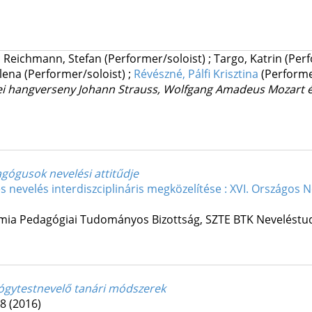
;
Reichmann, Stefan
(Performer/soloist)
;
Targo, Katrin
(Per
Elena
(Performer/soloist)
;
Révészné, Pálfi Krisztina
(Performe
 hangverseny Johann Strauss, Wolfgang Amadeus Mozart é
gógusok nevelési attitűdje
és nevelés interdiszciplináris megközelítése : XVI. Országo
ia Pedagógiai Tudományos Bizottság
,
SZTE BTK Neveléstu
yógytestnevelő tanári módszerek
58
(2016)