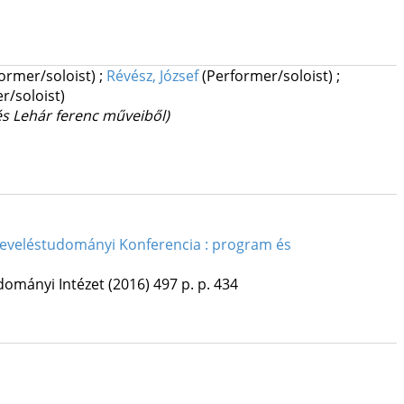
former/soloist)
;
Révész, József
(Performer/soloist)
;
r/soloist)
s Lehár ferenc műveiből)
s Neveléstudományi Konferencia : program és
dományi Intézet
(2016)
497 p.
p. 434