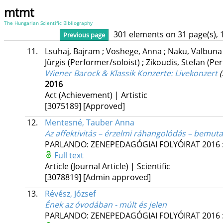
mtmt
The Hungarian Scientific Bibliography
301 elements on 31 page(s), 
Previous page
11.
Lsuhaj, Bajram
;
Voshege, Anna
;
Naku, Valbun
Jürgis
(Performer/soloist)
;
Zikoudis, Stefan
(Per
Wiener Barock & Klassik Konzerte
: Livekonzert
(
2016
Act (Achievement) | Artistic
[3075189]
[Approved]
12.
Mentesné, Tauber Anna
Az affektivitás – érzelmi ráhangolódás – bemut
PARLANDO: ZENEPEDAGÓGIAI FOLYÓIRAT
2016
Full text
Article (Journal Article) | Scientific
[3078819]
[Admin approved]
13.
Révész, József
Ének az óvodában - múlt és jelen
PARLANDO: ZENEPEDAGÓGIAI FOLYÓIRAT
2016