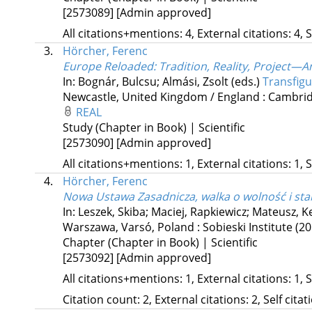
[2573089]
[Admin approved]
All citations+mentions: 4, External citations: 4, 
3.
Hörcher, Ferenc
Europe Reloaded
: Tradition, Reality, Project—
In: Bognár, Bulcsu; Almási, Zsolt (eds.)
Transfigu
Newcastle, United Kingdom / England :
Cambrid
REAL
Study (Chapter in Book) | Scientific
[2573090]
[Admin approved]
All citations+mentions: 1, External citations: 1, 
4.
Hörcher, Ferenc
Nowa Ustawa Zasadnicza, walka o wolność i sta
In: Leszek, Skiba; Maciej, Rapkiewicz; Mateusz, K
Warszawa, Varsó, Poland :
Sobieski Institute
(20
Chapter (Chapter in Book) | Scientific
[2573092]
[Admin approved]
All citations+mentions: 1, External citations: 1, 
Citation count: 2, External citations: 2, Self cita