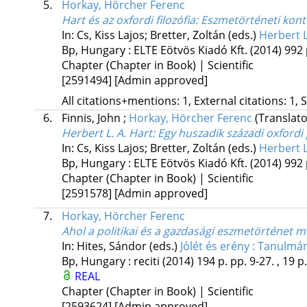
5.
Horkay, Hörcher Ferenc
Hart és az oxfordi filozófia
: Eszmetörténeti kon
In: Cs, Kiss Lajos; Bretter, Zoltán (eds.)
Herbert L
Bp, Hungary :
ELTE Eötvös Kiadó Kft.
(2014)
992 
Chapter (Chapter in Book) | Scientific
[2591494]
[Admin approved]
All citations+mentions: 1, External citations: 1, 
6.
Finnis, John
;
Horkay, Hörcher Ferenc
(Translato
Herbert L. A. Hart
: Egy huszadik századi oxfordi p
In: Cs, Kiss Lajos; Bretter, Zoltán (eds.)
Herbert L
Bp, Hungary :
ELTE Eötvös Kiadó Kft.
(2014)
992 
Chapter (Chapter in Book) | Scientific
[2591578]
[Admin approved]
7.
Horkay, Hörcher Ferenc
Ahol a politikai és a gazdasági eszmetörténet m
In: Hites, Sándor (eds.)
Jólét és erény : Tanulmá
Bp, Hungary :
reciti
(2014)
194 p.
pp. 9-27. , 19 p.
REAL
Chapter (Chapter in Book) | Scientific
[2593624]
[Admin approved]