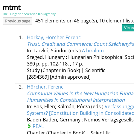
mtmt
The Hungarian Scientific Bibliography
451 elements on 46 page(s), 10 element lis
Previous page
Visua
1.
Horkay, Hörcher Ferenc
Trust, Credit and Commerce
: Count Széchenyi'
In: Laczkó, Sándor (eds.)
A bizalom
Szeged, Hungary :
Hungarian Philosophical Soci
380 p.
pp. 102-118. , 17 p.
Study (Chapter in Book) | Scientific
[2894369]
[Admin approved]
2.
Hörcher, Ferenc
Communal Values in the New Hungarian Funda
Humanities in Constitutional Interpretation
In: Bos, Ellen; Kálmán, Pócza (eds.)
Verfassungge
Systems? [Constitution Building in Consolidate
Baden-Baden, Germany :
Nomos Verlagsgesells
REAL
Chapter (Chapter in Book) | Scientific