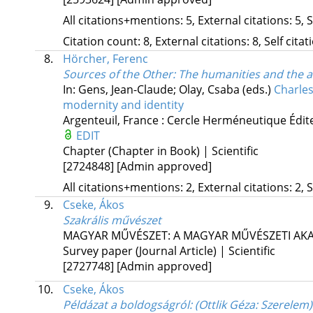
All citations+mentions: 5, External citations: 5, 
Citation count: 8, External citations: 8, Self cita
8.
Hörcher, Ferenc
Sources of the Other
: The humanities and the ar
In: Gens, Jean-Claude; Olay, Csaba (eds.)
Charles
modernity and identity
Argenteuil, France :
Cercle Herméneutique Édit
EDIT
Chapter (Chapter in Book) | Scientific
[2724848]
[Admin approved]
All citations+mentions: 2, External citations: 2, 
9.
Cseke, Ákos
Szakrális művészet
MAGYAR MŰVÉSZET: A MAGYAR MŰVÉSZETI AKA
Survey paper (Journal Article) | Scientific
[2727748]
[Admin approved]
10.
Cseke, Ákos
Példázat a boldogságról
: (Ottlik Géza: Szerelem)