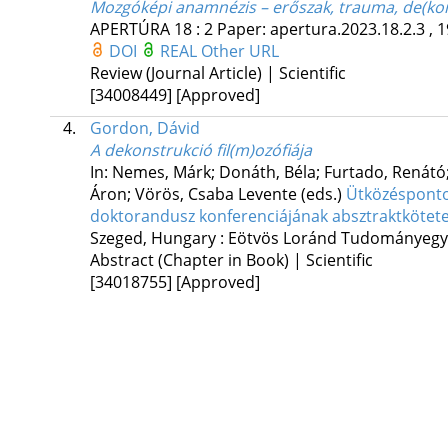
Mozgóképi anamnézis – erőszak, trauma, de(kon)
APERTÚRA
18
:
2
Paper: apertura.2023.18.2.3 , 1
DOI
REAL
Other URL
Review (Journal Article) | Scientific
[34008449]
[Approved]
4.
Gordon, Dávid
A dekonstrukció fil(m)ozófiája
In: Nemes, Márk; Donáth, Béla; Furtado, Renátó;
Áron; Vörös, Csaba Levente (eds.)
Ütközéspontok
doktorandusz konferenciájának absztraktkötet
Szeged, Hungary :
Eötvös Loránd Tudományegyet
Abstract (Chapter in Book) | Scientific
[34018755]
[Approved]