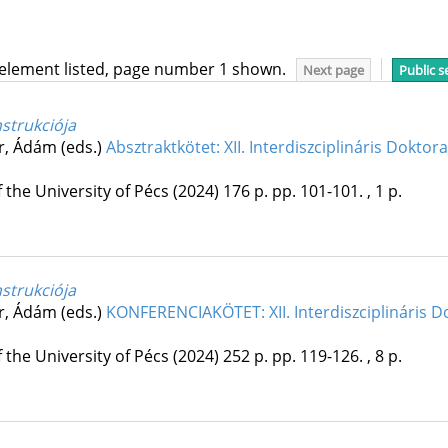
 element listed, page number 1 shown.
Next page
Public s
strukciója
ér, Ádám (eds.)
Absztraktkötet: XII. Interdiszciplináris Doktor
 the University of Pécs
(2024)
176 p.
pp. 101-101. , 1 p.
strukciója
ér, Ádám (eds.)
KONFERENCIAKÖTET: XII. Interdiszciplináris 
 the University of Pécs
(2024)
252 p.
pp. 119-126. , 8 p.