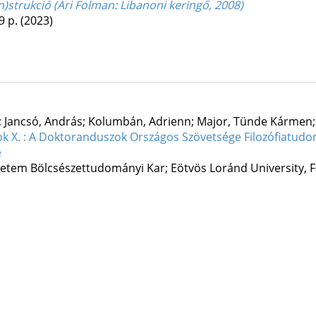
strukció (Ari Folman: Libanoni keringő, 2008)
9 p.
(2023)
 Jancsó, András; Kolumbán, Adrienn; Major, Tünde Kármen; Mi
 X. : A Doktoranduszok Országos Szövetsége Filozófiatudom
e
em Bölcsészettudományi Kar; Eötvös Loránd University, F