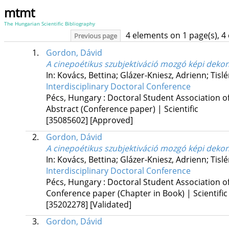
mtmt
The Hungarian Scientific Bibliography
4 elements on 1 page(s), 4
Previous page
1.
Gordon, Dávid
A cinepoétikus szubjektiváció mozgó képi dekon
In: Kovács, Bettina; Glázer-Kniesz, Adrienn; Tisl
Interdisciplinary Doctoral Conference
Pécs, Hungary :
Doctoral Student Association of
Abstract (Conference paper) | Scientific
[35085602]
[Approved]
2.
Gordon, Dávid
A cinepoétikus szubjektiváció mozgó képi dekon
In: Kovács, Bettina; Glázer-Kniesz, Adrienn; Tisl
Interdisciplinary Doctoral Conference
Pécs, Hungary :
Doctoral Student Association of
Conference paper (Chapter in Book) | Scientific
[35202278]
[Validated]
3.
Gordon, Dávid