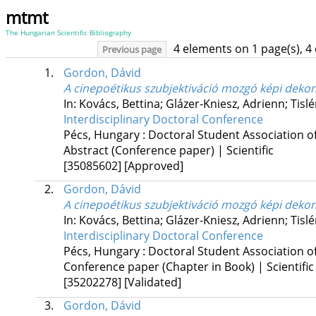
mtmt
The Hungarian Scientific Bibliography
4 elements on 1 page(s), 4
Previous page
1.
Gordon, Dávid
A cinepoétikus szubjektiváció mozgó képi dekon
In: Kovács, Bettina; Glázer-Kniesz, Adrienn; Tisl
Interdisciplinary Doctoral Conference
Pécs, Hungary :
Doctoral Student Association of
Abstract (Conference paper) | Scientific
[35085602]
[Approved]
2.
Gordon, Dávid
A cinepoétikus szubjektiváció mozgó képi dekon
In: Kovács, Bettina; Glázer-Kniesz, Adrienn; Tisl
Interdisciplinary Doctoral Conference
Pécs, Hungary :
Doctoral Student Association of
Conference paper (Chapter in Book) | Scientific
[35202278]
[Validated]
3.
Gordon, Dávid