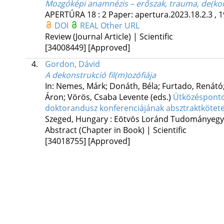
Mozgóképi anamnézis – erőszak, trauma, de(kon)
APERTÚRA
18
:
2
Paper: apertura.2023.18.2.3 , 1
DOI
REAL
Other URL
Review (Journal Article) | Scientific
[34008449]
[Approved]
4.
Gordon, Dávid
A dekonstrukció fil(m)ozófiája
In: Nemes, Márk; Donáth, Béla; Furtado, Renátó;
Áron; Vörös, Csaba Levente (eds.)
Ütközéspontok
doktorandusz konferenciájának absztraktkötet
Szeged, Hungary :
Eötvös Loránd Tudományegyet
Abstract (Chapter in Book) | Scientific
[34018755]
[Approved]