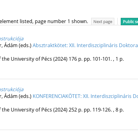
 element listed, page number 1 shown.
Next page
Public s
strukciója
ér, Ádám (eds.)
Absztraktkötet: XII. Interdiszciplináris Doktor
 the University of Pécs
(2024)
176 p.
pp. 101-101. , 1 p.
strukciója
ér, Ádám (eds.)
KONFERENCIAKÖTET: XII. Interdiszciplináris 
 the University of Pécs
(2024)
252 p.
pp. 119-126. , 8 p.