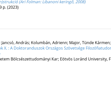
strukció (Ari Folman: Libanoni keringő, 2008)
9 p.
(2023)
 Jancsó, András; Kolumbán, Adrienn; Major, Tünde Kármen; Mi
 X. : A Doktoranduszok Országos Szövetsége Filozófiatudom
e
em Bölcsészettudományi Kar; Eötvös Loránd University, F