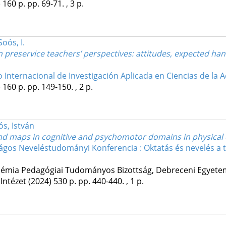
)
160 p.
pp. 69-71. , 3 p.
Soós, I.
 preservice teachers’ perspectives
: attitudes, expected han
 Internacional de Investigación Aplicada en Ciencias de la Ac
)
160 p.
pp. 149-150. , 2 p.
ós, István
nd maps in cognitive and psychomotor domains in physical
ágos Neveléstudományi Konferencia : Oktatás és nevelés a tá
mia Pedagógiai Tudományos Bizottság
,
Debreceni Egyete
Intézet
(2024)
530 p.
pp. 440-440. , 1 p.