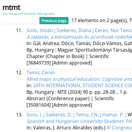
mtmt
The Hungarian Scientific Bibliography
17 elements on 2 page(s), 
Previous page
11.
Soós, István
;
Szekeres, Diána
;
Ceren, Nur Temi
A zaklatás, a bántalmazás és az erőszak rizikófa
In: Gál, Andrea; Dóczi, Tamás; Dóczi-Vámos, Gab
Bp, Hungary :
Magyar Sporttudományi Társasá
Chapter (Chapter in Book) | Scientific
[36849739]
[Admin approved]
12.
Temiz, Ceren
Mind maps in physical education: Cognitive 
In:
24TH INTERNATIONAL STUDENT SCIENCE C
Bp, Hungary :
MTE
(2024)
90 p.
pp. 28-28. , 1 p.
Abstract (Conference paper) | Scientific
[35081604]
[Admin approved]
13.
Soos, I.
;
Szekeres, D.
;
Temiz, CN.
;
Hamar, P.
;
W
Spanish and Hungarian University Students’ Per
In: Valeiras, J. Arturo Abraldes (eds.)
IV Congreso