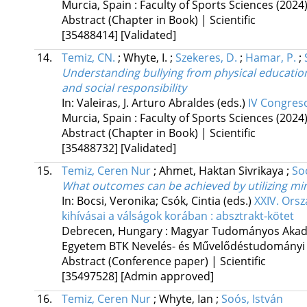
Murcia, Spain :
Faculty of Sports Sciences
(2024
Abstract (Chapter in Book) | Scientific
[35488414]
[Validated]
14.
Temiz, CN.
;
Whyte, I.
;
Szekeres, D.
;
Hamar, P.
;
Understanding bullying from physical education
and social responsibility
In: Valeiras, J. Arturo Abraldes (eds.)
IV Congreso
Murcia, Spain :
Faculty of Sports Sciences
(2024
Abstract (Chapter in Book) | Scientific
[35488732]
[Validated]
15.
Temiz, Ceren Nur
;
Ahmet, Haktan Sivrikaya
;
So
What outcomes can be achieved by utilizing mi
In: Bocsi, Veronika; Csók, Cintia (eds.)
XXIV. Orsz
kihívásai a válságok korában : absztrakt-kötet
Debrecen, Hungary :
Magyar Tudományos Akadé
Egyetem BTK Nevelés- és Művelődéstudományi 
Abstract (Conference paper) | Scientific
[35497528]
[Admin approved]
16.
Temiz, Ceren Nur
;
Whyte, Ian
;
Soós, István