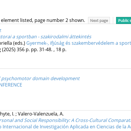
7 element listed, page number 2 shown.
Next page
Public 
z
ktorai a sportban - szakirodalmi áttekintés
riella (eds.)
Gyermek-, ifjúság és szakembervédelem a sportb
g
(2025)
356 p.
pp. 31-48. , 18 p.
and psychomotor domain development
ONFERENCE
hyte, I.
;
Valero-Valenzuela, A.
sonal and Social Responsibility
: A Cross-Cultural Comparat
 Internacional de Investigación Aplicada en Ciencias de la Ac