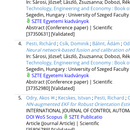
In: Sárosi, József; László, Zsuzsanna; Dobozi, Ré
Technology, Engineering and Economy : Book of
Segedin, Hungary :
University of Szeged Faculty
SZTE Egyetemi kiadványok
Abstract (Conference paper) | Scientific
[37350631]
[Validated]
4.
Pesti, Richárd
;
Csík, Dominik
;
Bálint, Ádám
;
Od
Neural network-based fusion and calibration 
In: Sárosi, József; László, Zsuzsanna; Dobozi, Ré
Technology, Engineering and Economy : Book of
Segedin, Hungary :
University of Szeged Faculty
SZTE Egyetemi kiadványok
Abstract (Conference paper) | Scientific
[37352980]
[Validated]
5.
Odry, Akos ✉
;
Kecskes, Istvan
;
Pesti, Richard
;
C
NN-augmented EKF for Robust Orientation Est
INTERNATIONAL JOURNAL OF CONTROL AUTOM
DOI
WoS
Scopus
SZTE Publicatio
Article (Journal Article) | Scientific
[35806789]
[Validated]