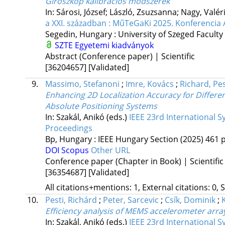
Giroszkóp kalibrációs módszerek
In: Sárosi, József; László, Zsuzsanna; Nagy, Valér
a XXI. században : MűTeGaKi 2025. Konferencia 
Segedin, Hungary :
University of Szeged Faculty
SZTE Egyetemi kiadványok
Abstract (Conference paper) | Scientific
[36204657]
[Validated]
9.
Massimo, Stefanoni
;
Imre, Kovács
;
Richard, Pes
Enhancing 2D Localization Accuracy for Differ
Absolute Positioning Systems
In: Szakál, Anikó (eds.)
IEEE 23rd International S
Proceedings
Bp, Hungary :
IEEE Hungary Section
(2025)
461 p
DOI
Scopus
Other URL
Conference paper (Chapter in Book) | Scientific
[36354687]
[Validated]
All citations+mentions: 1, External citations: 0, 
10.
Pesti, Richárd
;
Peter, Sarcevic
;
Csík, Dominik
;
Efficiency analysis of MEMS accelerometer arra
In: Szakál, Anikó (eds.)
IEEE 23rd International S