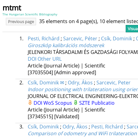
mtmt
The Hungarian Scientific Bibliography
35 elements on 4 page(s), 10 element list
Previous page
Visua
1.
Pesti, Richárd
;
Sarcevic, Péter
;
Csík, Dominik
;
Giroszkóp kalibrációs módszerek
JELENKORI TÁRSADALMI ÉS GAZDASÁGI FOLYA
DOI
Other URL
Article (Journal Article) | Scientific
[37035504]
[Admin approved]
2.
Csík, Dominik ✉
;
Odry, Ákos
;
Sarcevic, Peter
Indoor positioning with trilateration using ori
JOURNAL OF ELECTRICAL ENGINEERING-ELEKTR
DOI
WoS
Scopus
SZTE Publicatio
Article (Journal Article) | Scientific
[37345515]
[Validated]
3.
Csík, Dominik
;
Odry, Ákos
;
Pesti, Richárd
;
Sarce
Comparison of odometry and WiFi trilateration 