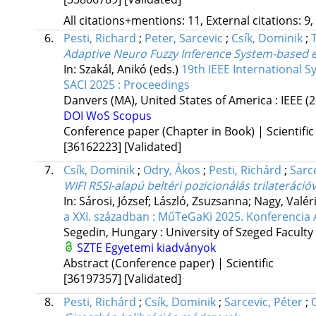
All citations+mentions: 11, External citations: 9,
6.
Pesti, Richard
;
Peter, Sarcevic
;
Csík, Dominik
;
Adaptive Neuro Fuzzy Inference System-based
In: Szakál, Anikó (eds.)
19th IEEE International 
SACI 2025 : Proceedings
Danvers (MA), United States of America :
IEEE
(
DOI
WoS
Scopus
Conference paper (Chapter in Book) | Scientific
[36162223]
[Validated]
7.
Csík, Dominik
;
Odry, Ákos
;
Pesti, Richárd
;
Sarce
WIFI RSSI-alapú beltéri pozicionálás trilateráci
In: Sárosi, József; László, Zsuzsanna; Nagy, Valér
a XXI. században : MűTeGaKi 2025. Konferencia 
Segedin, Hungary :
University of Szeged Faculty
SZTE Egyetemi kiadványok
Abstract (Conference paper) | Scientific
[36197357]
[Validated]
8.
Pesti, Richárd
;
Csík, Dominik
;
Sarcevic, Péter
;