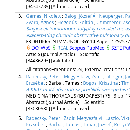
[34343789]
[Admin approved]
3.
Gémes, Nikolett
;
Balog, József Á
;
Neuperger, Pa
Zvara, Ágnes
;
Hegedűs, Zoltán
;
Czimmerer, Zso
Single-cell immunophenotyping revealed the ass
exacerbating chronic obstructive pulmonary d
FRONTIERS IN IMMUNOLOGY
14
Paper: 1297577 
DOI
WoS
REAL
Scopus
PubMed
SZTE Pub
Article (Journal Article) | Scientific
[34486293]
[Validated]
All citations+mentions: 24, External citations: 17
4.
Radeczky, Péter
;
Megyesfalvi, Zsolt
;
Fillinger, J
Erzsébet
;
Barbai, Tamás
;
Bogos, Krisztina
;
Tímá
A KRAS mutációs státusz prediktív szerepe bis
MEDICINA THORACALIS (BUDAPEST)
75
:
3
pp. 17
Abstract (Journal Article) | Scientific
[33030680]
[Admin approved]
5.
Radeczky, Peter
;
Zsolt, Megyesfalvi
;
Laszlo, Vikt
Erzsebet
;
Barbai, Tamas
;
Timar, Jozsef
;
Renyi-