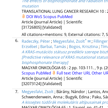
The effects of bisphosphonate and radiation t
mutation
TRANSLATIONAL LUNG CANCER RESEARCH
10
:
DOI
WoS
Scopus
PubMed
Article (Journal Article) | Scientific
[31726805]
[Validated]
All citations+mentions: 9, External citations: 7, 
6.
*
Radeczky, Péter
;
Megyesfalvi, Zsolt
✉
;
Fillinge
Erzsébet
;
Barbai, Tamás
;
Bogos, Krisztina
;
Tímá
A KRAS-mutációs státusz prediktív szerepe bisz
[Predictive relevance of KRAS mutational statu
bisphosphonate therapy]
MAGYAR ONKOLÓGIA
65
:
2
pp. 103-111. , 9 p.
(2
Scopus
PubMed
Full text
Other URL
Other U
Article (Journal Article) | Scientific
[32073124]
[Validated]
7.
Megyesfalvi, Zsolt
;
Bárány, Nándor
;
Lantos, A
Schwendenwein, Anna
;
Bugyik, Edina
;
Paku, S
A kissejtes tüdőrák molekuláris altípusainak pro
MAGYAR ONKOLÓGIA
65
:
1. Szuppl.
pp. 41-41. ,