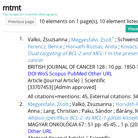
mtmt
The Hungarian Scientific Bibliography
10 elements on 1 page(s), 10 element list
Previous page
Visua
1.
*
Valko, Zsuzsanna
;
Megyesfalvi, Zsolt
;
Schwend
Ferencz, Bence
;
Horvath-Rozsas, Anita
;
Kovacs,
Dual targeting of BCL-2 and MCL-1 in the presen
cancer
BRITISH JOURNAL OF CANCER
128
:
10
pp. 1850-1
DOI
WoS
Scopus
PubMed
Other URL
Article (Journal Article) | Scientific
[33707453]
[Admin approved]
All citations+mentions: 45, External citations: 34
2.
Megyesfalvi, Zsolt
;
Valkó, Zsuzsanna
;
Horváth-R
Anna
;
Lang, Christian
;
Paku, Sándor
;
Bárány, 
Altípus-specifikus BCL-2- és MCL-1-gátlás kisse
MAGYAR ONKOLÓGIA
67
:
S1
pp. 45-45. , 1 p.
(20
Other URL
Abstract (Journal Article) | Scientific