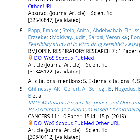
Other URL
Abstract (Journal Article) | Scientific
[32546847]
[Validated]
8.
Papp, Emoke
;
Steib, Anita
;
Abdelwahab, Elhus
Erzsebet
;
Moldvay, Judit
;
Sárosi, Veronika
;
Pong
Feasibility study of in vitro drug sensitivity a
BMJ OPEN RESPIRATORY RESEARCH
7
:
1
Paper: 
DOI
WoS
Scopus
PubMed
Article (Journal Article) | Scientific
[31345122]
[Validated]
All citations+mentions: 5, External citations: 4, 
9.
Ghimessy, AK
;
Gellert, A
;
Schlegl, E
;
Hegedus, 
B
et al.
KRAS Mutations Predict Response and Outcome 
Bevacizumab and Platinum-Based Chemothera
CANCERS
11
:
10
Paper: 1514 , 15 p.
(2019)
DOI
WoS
Scopus
PubMed
Other URL
Article (Journal Article) | Scientific
[30840412]
[Validated]