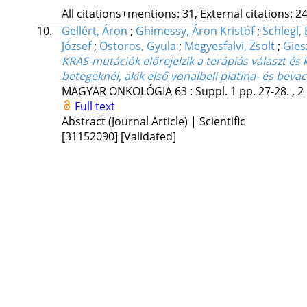
All citations+mentions: 31, External citations: 24
10.
Gellért, Áron
;
Ghimessy, Áron Kristóf
;
Schlegl,
József
;
Ostoros, Gyula
;
Megyesfalvi, Zsolt
;
Gies
KRAS-mutációk előrejelzik a terápiás választ é
betegeknél, akik első vonalbeli platina- és bev
MAGYAR ONKOLÓGIA
63
:
Suppl. 1
pp. 27-28. , 2
Full text
Abstract (Journal Article) | Scientific
[31152090]
[Validated]