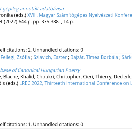
t gépileg annotált adatbázisa
ronika (eds.)
XVIII. Magyar Számítógépes Nyelvészeti Konfer
et
(2022)
644 p.
pp. 375-388. , 14 p.
Self citations: 2, Unhandled citations: 0
;
Fellegi, Zsófia
;
Szlávich, Eszter
;
Bajzát, Tímea Borbála
;
Sárk
base of Canonical Hungarian Poetry
pe, Blache; Khalid, Choukri; Chritopher, Cieri; Thierry, Decle
dis (eds.)
LREC 2022, Thirteeth International Conference on
Self citations: 1, Unhandled citations: 0