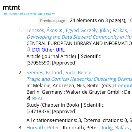
mtmt
The Hungarian Scientific Bibliography
24 elements on 3 page(s), 1
Previous page
1.
Lencsés, Ákos ✉
;
Egyed-Gergely, Júlia
;
Farkas, 
Developing the Data Steward Community in Hu
CENTRAL EUROPEAN LIBRARY AND INFORMATIO
DOI
Other URL
Article (Journal Article) | Scientific
[37056590]
[Approved]
2.
Szemes, Botond
;
Vida, Bence
Tragic and Comical Networks
: Clustering Drama
In: Melanie, Andresen; Nils, Reiter (eds.)
Comput
Berlin, Germany :
Walter de Gruyter GmbH; De 
REAL
Study (Chapter in Book) | Scientific
[34718376]
[Approved]
All citations+mentions: 3, External citations: 0, 
3.
Horváth, Péter
;
Kundráth, Péter
;
Indig, Balázs