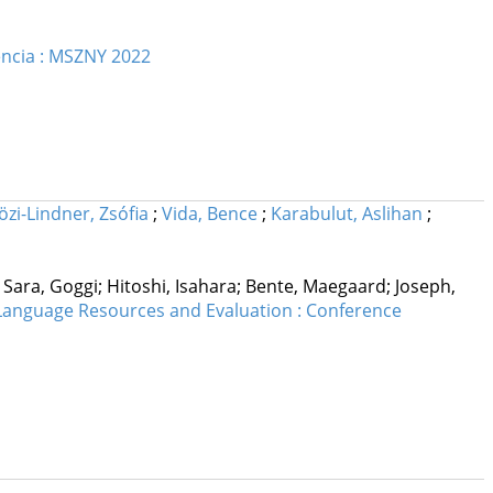
encia : MSZNY 2022
özi-Lindner, Zsófia
;
Vida, Bence
;
Karabulut, Aslihan
;
rk; Sara, Goggi; Hitoshi, Isahara; Bente, Maegaard; Joseph,
 Language Resources and Evaluation : Conference