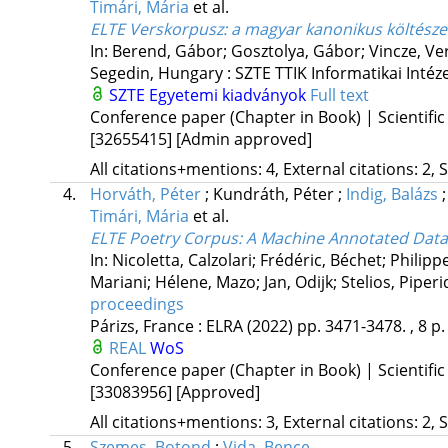
Timári, Mária
et al.
ELTE Verskorpusz
: a magyar kanonikus költésze
In: Berend, Gábor; Gosztolya, Gábor; Vincze, Ve
Segedin, Hungary :
SZTE TTIK Informatikai Intéz
SZTE Egyetemi kiadványok
Full text
Conference paper (Chapter in Book) | Scientific
[32655415]
[Admin approved]
All citations+mentions: 4, External citations: 2, 
4.
Horváth, Péter
;
Kundráth, Péter
;
Indig, Balázs
Timári, Mária
et al.
ELTE Poetry Corpus
: A Machine Annotated Data
In: Nicoletta, Calzolari; Frédéric, Béchet; Philip
Mariani; Hélene, Mazo; Jan, Odijk; Stelios, Piperi
proceedings
Párizs, France :
ELRA
(2022)
pp. 3471-3478. , 8 p.
REAL
WoS
Conference paper (Chapter in Book) | Scientific
[33083956]
[Approved]
All citations+mentions: 3, External citations: 2, 
5.
Szemes, Botond
;
Vida, Bence