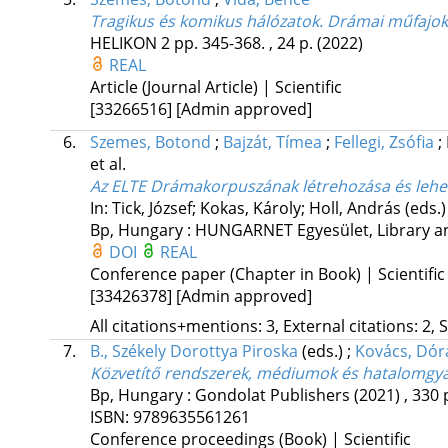
Tragikus és komikus hálózatok. Drámai műfajok 
HELIKON
2
pp. 345-368. , 24 p.
(2022)
REAL
Article (Journal Article) | Scientific
[33266516]
[Admin approved]
6.
Szemes, Botond
;
Bajzát, Tímea
;
Fellegi, Zsófia
;
et al.
Az ELTE Drámakorpuszának létrehozása és lehe
In: Tick, József; Kokas, Károly; Holl, András (eds.
Bp, Hungary :
HUNGARNET Egyesület
,
Library a
DOI
REAL
Conference paper (Chapter in Book) | Scientific
[33426378]
[Admin approved]
All citations+mentions: 3, External citations: 2, 
7.
B., Székely Dorottya Piroska
(eds.)
;
Kovács, Dór
Közvetítő rendszerek, médiumok és hatalomgya
Bp, Hungary :
Gondolat Publishers
(2021)
,
330 
ISBN:
9789635561261
Conference proceedings (Book) | Scientific