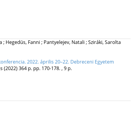
na
;
Hegedüs, Fanni
;
Pantyelejev, Natali
;
Sziráki, Sarolta
konferencia. 2022. április 20–22. Debreceni Egyetem
es
(2022)
364 p.
pp. 170-178. , 9 p.