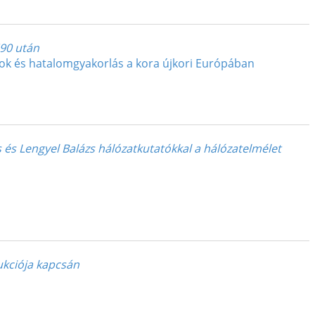
690 után
ok és hatalomgyakorlás a kora újkori Európában
s és Lengyel Balázs hálózatkutatókkal a hálózatelmélet
ukciója kapcsán