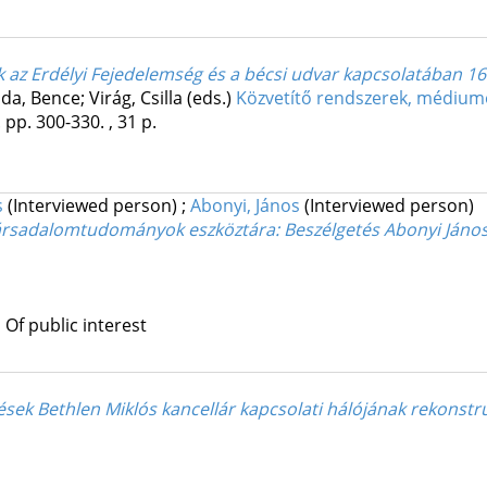
ák az Erdélyi Fejedelemség és a bécsi udvar kapcsolatában 1
da, Bence; Virág, Csilla (eds.)
Közvetítő rendszerek, médium
.
pp. 300-330. , 31 p.
s
(Interviewed person)
;
Abonyi, János
(Interviewed person)
 társadalomtudományok eszköztára
: Beszélgetés Abonyi Jáno
 Of public interest
sek Bethlen Miklós kancellár kapcsolati hálójának rekonstr