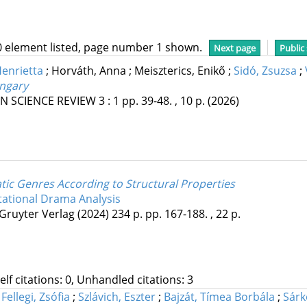
0 element listed, page number 1 shown.
Next page
Public
Henrietta
;
Horváth, Anna
;
Meiszterics, Enikő
;
Sidó, Zsuzsa
;
ngary
N SCIENCE REVIEW
3
:
1
pp. 39-48. , 10 p.
(2026)
tic Genres According to Structural Properties
ational Drama Analysis
Gruyter Verlag
(2024)
234 p.
pp. 167-188. , 22 p.
Self citations: 0, Unhandled citations: 3
;
Fellegi, Zsófia
;
Szlávich, Eszter
;
Bajzát, Tímea Borbála
;
Sárk