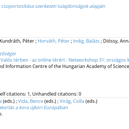
csoportosítása szerkezeti tulajdonságok alapján
Kundráth, Péter
;
Horváth, Péter
;
Indig, Balázs
;
Dióssy, An
tőségei
)
Valós térben - az online térért : Networkshop 31: országos 
nd Information Centre of the Hungarian Academy of Scienc
Self citations: 1, Unhandled citations: 0
a
(eds.)
;
Vida, Bence
(eds.)
;
Virág, Csilla
(eds.)
korlás a kora újkori Európában
p.