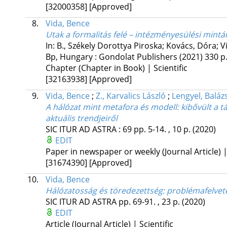
[32000358]
[Approved]
8.
Vida, Bence
Utak a formalitás felé – intézményesülési mint
In: B., Székely Dorottya Piroska; Kovács, Dóra; Vi
Bp, Hungary :
Gondolat Publishers
(2021)
330 p
Chapter (Chapter in Book) | Scientific
[32163938]
[Approved]
9.
Vida, Bence
;
Z., Karvalics László
;
Lengyel, Baláz
A hálózat mint metafora és modell: kibővült a
aktuális trendjeiről
SIC ITUR AD ASTRA
:
69
pp. 5-14. , 10 p.
(2020)
EDIT
Paper in newspaper or weekly (Journal Article) |
[31674390]
[Approved]
10.
Vida, Bence
Hálózatosság és töredezettség: problémafelveté
SIC ITUR AD ASTRA
pp. 69-91. , 23 p.
(2020)
EDIT
Article (Journal Article) | Scientific