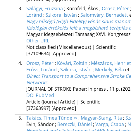
3.
Szilágyi, Fruzsina
;
Kornfeld, Ákos
;
Orosz, Péter
Loránd
;
Szikora, István
;
Salomváry, Bernadett
e
Nagy hűségű (High-Fidelity) vénás sinus manome
fiziológiai értékelés felé a megbízható terápiá
Magyar Idegsebészeti Társaság XXVI. Kongresszus
Other URL
Not classified (Miscellaneous) | Scientific
[37109634]
[Approved]
4.
Orosz, Péter
;
Kővári, Zoltán
;
Mészáros, Henriet
Erőss, Loránd
;
Szikora, István
;
Merkely, Béla
et 
Direct Transport to a Comprehensive Stroke C
Networks.
JOURNAL OF STROKE
Paper: In press , 11 p.
(202
DOI
PubMed
Article (Journal Article) | Scientific
[37363997]
[Approved]
5.
Takács, Tímea Tünde ✉
;
Magyar-Stang, Rita
;
Sz
Évin, Sándor
;
Bereczki, Dániel
;
Varga, Csaba
;
N
Workload and clinical impact of MRI-based exte