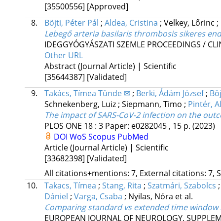
[35500556]
[Approved]
8.
Böjti, Péter Pál
;
Aldea, Cristina
;
Velkey, Lőrinc
;
Lebegő arteria basilaris thrombosis sikeres en
IDEGGYÓGYÁSZATI SZEMLE PROCEEDINGS / CL
Other URL
Abstract (Journal Article) | Scientific
[35644387]
[Validated]
9.
Takács, Tímea Tünde ✉
;
Berki, Ádám József
;
Böj
Schnekenberg, Luiz
;
Siepmann, Timo
;
Pintér, 
The impact of SARS-CoV-2 infection on the outc
PLOS ONE
18
:
3
Paper: e0282045 , 15 p.
(2023)
DOI
WoS
Scopus
PubMed
Article (Journal Article) | Scientific
[33682398]
[Validated]
All citations+mentions: 7, External citations: 7, 
10.
Takacs, Tímea
;
Stang, Rita
;
Szatmári, Szabolcs
Dániel
;
Varga, Csaba
;
Nyilas, Nóra
et al.
Comparing standard vs extended time window r
EUROPEAN JOURNAL OF NEUROLOGY, SUPPLE