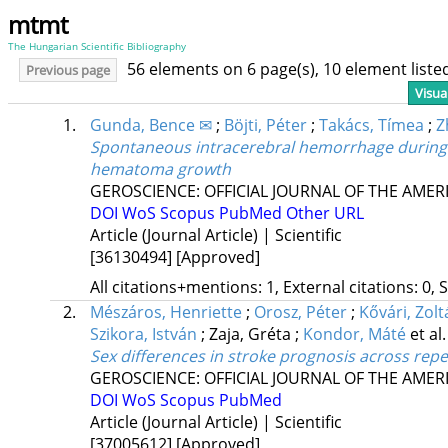
mtmt
The Hungarian Scientific Bibliography
56 elements on 6 page(s), 10 element list
Previous page
Visua
1.
Gunda, Bence ✉
;
Böjti, Péter
;
Takács, Tímea
;
Z
Spontaneous intracerebral hemorrhage durin
hematoma growth
GEROSCIENCE: OFFICIAL JOURNAL OF THE AMER
DOI
WoS
Scopus
PubMed
Other URL
Article (Journal Article) | Scientific
[36130494]
[Approved]
All citations+mentions: 1, External citations: 0, 
2.
Mészáros, Henriette
;
Orosz, Péter
;
Kővári, Zol
Szikora, István
;
Zaja, Gréta
;
Kondor, Máté
et al.
Sex differences in stroke prognosis across repe
GEROSCIENCE: OFFICIAL JOURNAL OF THE AMER
DOI
WoS
Scopus
PubMed
Article (Journal Article) | Scientific
[37005612]
[Approved]