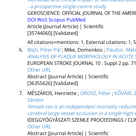
- a prospective single-centre study
GEROSCIENCE: OFFICIAL JOURNAL OF THE AMER
DOI
WoS
Scopus
PubMed
Article (Journal Article) | Scientific
[35744060]
[Validated]
All citations+mentions: 1, External citations: 1, 
6.
Böjti, Péter Pál
;
Mike, Domonkos
;
Pásztor, Mát
ANALYSIS OF PLAQUE MORPHOLOGY IN ACUTE 
EUROPEAN STROKE JOURNAL
10
:
Suppl 2
pp. 7
Other URL
Abstract (Journal Article) | Scientific
[36355626]
[Validated]
7.
MÉSZÁROS, Henriette
;
OROSZ, Péter
;
KŐVÁRI, 
Sándor
Female sex is an independent mortality reducing
cerebral large vessel occlusion in a single high
IDEGGYÓGYÁSZATI SZEMLE PROCEEDINGS / CL
Other URL
Abstract (Journal Article) | Scientific