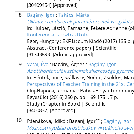
[30409454]
[Approved]
8.
Bagány, Igor
;
Takács, Márta
Oktatási rendszerek paramétereinek vizsgálata 
In: Hülber, László; Tamásné, Fekete Adrienne (o
Konferencia : absztraktkötet
Eger, Hungary :
EKF Líceum Kiadó
(2017)
135 p.
Abstract (Conference paper) | Scientific
[31743893]
[Admin approved]
9.
Vatai, Éva
;
Bagány, Ágnes
;
Bagány, Igor
Az otthontanulók szüleinek sikeressége gyerme
In: Péntek, Imre; Szállassy, Noémi; Zsoldos, Mar
Perspectives of Teacher Training in the 21st Ce
Cluj-Napoca, Romania :
Babes-Bolyai Tudománye
Egyesület
(2016)
250 p.
pp. 169-175. , 7 p.
Study (Chapter in Book) | Scientific
[3400837]
[Approved]
10.
**
Pšenáková, Ildikó
;
Baganj, Igor
;
Bagány, Igor
Možnosti využitia prostriedkov virtuálneho svet