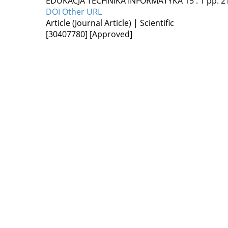
EDUKACJA TECHNIKA INFORMATYKA
15
:
1
pp. 2
DOI
Other URL
Article (Journal Article) | Scientific
[30407780]
[Approved]