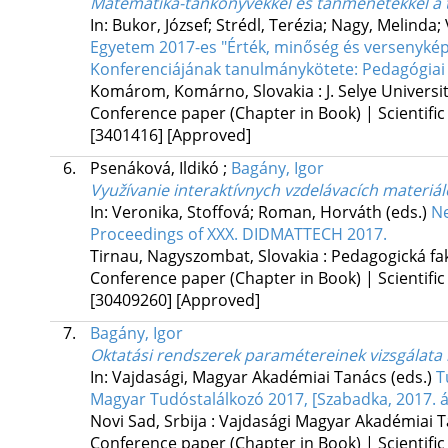
Matematika-tankönyvekkel és tanmenetekkel a t
In: Bukor, József; Strédl, Terézia; Nagy, Melinda
Egyetem 2017-es "Érték, minőség és versenykép
Konferenciájának tanulmánykötete: Pedagógiai 
Komárom, Komárno, Slovakia :
J. Selye Universi
Conference paper (Chapter in Book) | Scientific
[3401416]
[Approved]
6.
Psenáková, Ildikó
;
Bagány, Igor
Využívanie interaktívnych vzdelávacích materiá
In: Veronika, Stoffová; Roman, Horváth (eds.)
Ne
Proceedings of XXX. DIDMATTECH 2017.
Tirnau, Nagyszombat, Slovakia :
Pedagogická fak
Conference paper (Chapter in Book) | Scientific
[30409260]
[Approved]
7.
Bagány, Igor
Oktatási rendszerek paramétereinek vizsgálata 
In: Vajdasági, Magyar Akadémiai Tanács (eds.)
T
Magyar Tudóstalálkozó 2017, [Szabadka, 2017. áp
Novi Sad, Srbija :
Vajdasági Magyar Akadémiai 
Conference paper (Chapter in Book) | Scientific