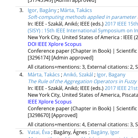
3.
Igor, Bagány
;
Márta, Takács
Soft-computing methods applied in parameter a
In: IEEE - Szakál, Anikó; IEEE (eds.)
2017 IEEE 15t
(SISY) : 15th IEEE International Symposium on I
New York City, United States of America :
IEEE
(
DOI
IEEE Xplore
Scopus
Conference paper (Chapter in Book) | Scientific
[3296174]
[Admin approved]
All citations+mentions: 3, External citations: 2, 
4.
Márta, Takács
;
Anikó, Szakál
;
Igor, Bagany
The Rule of the Aggregation Operators in Fuzzy
In: IEEE - Szakál, Anikó; IEEE (eds.)
2017 IEEE 21st
New York City, United States of America,
Piscat
IEEE Xplore
Scopus
Conference paper (Chapter in Book) | Scientific
[3298670]
[Approved]
All citations+mentions: 4, External citations: 3, 
5.
Vatai, Éva
;
Bagány, Ágnes
;
Bagány, Igor