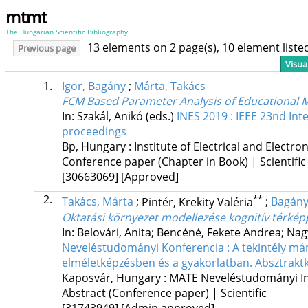
mtmt
The Hungarian Scientific Bibliography
13 elements on 2 page(s), 10 element list
Previous page
Visua
1.
Igor, Bagány
;
Márta, Takács
FCM Based Parameter Analysis of Educational 
In: Szakál, Anikó (eds.)
INES 2019 : IEEE 23nd Int
proceedings
Bp, Hungary :
Institute of Electrical and Electro
Conference paper (Chapter in Book) | Scientific
[30663069]
[Approved]
2.
**
Takács, Márta
;
Pintér, Krekity Valéria
;
Bagány
Oktatási környezet modellezése kognitív térkép
In: Belovári, Anita; Bencéné, Fekete Andrea; Nag
Neveléstudományi Konferencia : A tekintély má
elméletképzésben és a gyakorlatban. Absztrakt
Kaposvár, Hungary :
MATE Neveléstudományi In
Abstract (Conference paper) | Scientific
[31743949]
[Admin approved]