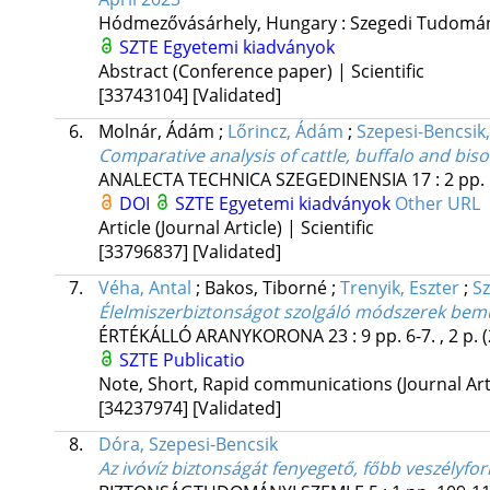
Hódmezővásárhely, Hungary :
Szegedi Tudomá
SZTE Egyetemi kiadványok
Abstract (Conference paper) | Scientific
[33743104]
[Validated]
6.
Molnár, Ádám
;
Lőrincz, Ádám
;
Szepesi-Bencsik
Comparative analysis of cattle, buffalo and bis
ANALECTA TECHNICA SZEGEDINENSIA
17
:
2
pp. 
DOI
SZTE Egyetemi kiadványok
Other URL
Article (Journal Article) | Scientific
[33796837]
[Validated]
7.
Véha, Antal
;
Bakos, Tiborné
;
Trenyik, Eszter
;
Sz
Élelmiszerbiztonságot szolgáló módszerek be
ÉRTÉKÁLLÓ ARANYKORONA
23
:
9
pp. 6-7. , 2 p.
SZTE Publicatio
Note, Short, Rapid communications (Journal Art
[34237974]
[Validated]
8.
Dóra, Szepesi-Bencsik
Az ivóvíz biztonságát fenyegető, főbb veszélyfo