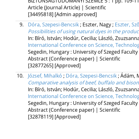
BIZTONSÁGTUDOMÁNYI SZEMLE
5
:
1
pp. 109-11
Article (Journal Article) | Scientific
[34495818]
[Admin approved]
9.
Dóra, Szepesi-Bencsik
;
Eszter, Nagy
;
Eszter, Sz
Possibilities of using natural dyes in the prod
In: Bíró, István; Hodúr, Cecilia; László, Zsuzsan
International Conference on Science, Technolo
Segedin, Hungary :
University of Szeged Faculty
Abstract (Conference paper) | Scientific
[32877265]
[Approved]
10.
József, Mihalkó
;
Dóra, Szepesi-Bencsik
;
Ádám, 
Comparative analysis of beef, buffalo and biso
In: Bíró, István; Hodúr, Cecilia; László, Zsuzsan
International Conference on Science, Technolo
Segedin, Hungary :
University of Szeged Faculty
Abstract (Conference paper) | Scientific
[32878119]
[Approved]