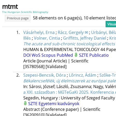
mtmt
The Hungarian Scientific Bibliography
58 elements on 6 page(s), 10 element list
Previous page
Visua
1.
Vásárhelyi, Erna
;
Rácz, Gergely ✉
;
Urbányi, Bél
Illés
;
Volner, Cintia
;
Griffitts, Jeffrey Daniel
;
Kri
The acute and sub-chronic toxicological effects
HUMAN & EXPERIMENTAL TOXICOLOGY
44
Pape
DOI
WoS
Scopus
PubMed
SZTE Publicatio
Article (Journal Article) | Scientific
[35780568]
[Validated]
2.
Szepesi-Bencsik, Dóra
;
Lőrincz, Ádám
;
Szőke-Tr
Békalencsefélék, új élelmiszerek az európai pal
In: Sárosi, József; László, Zsuzsanna; Nagy, Valér
a XXI. században : MűTeGaKi 2025. Konferencia 
Segedin, Hungary :
University of Szeged Faculty
SZTE Egyetemi kiadványok
Abstract (Conference paper) | Scientific
[36200910]
[Validated]