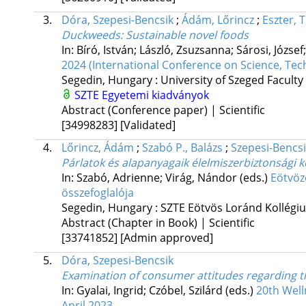
3.
Dóra, Szepesi-Bencsik
;
Ádám, Lőrincz
;
Eszter, 
Duckweeds: Sustainable novel foods
In: Bíró, István; László, Zsuzsanna; Sárosi, Józse
2024 (International Conference on Science, Te
Segedin, Hungary :
University of Szeged Faculty
SZTE Egyetemi kiadványok
Abstract (Conference paper) | Scientific
[34998283]
[Validated]
4.
Lőrincz, Ádám
;
Szabó P., Balázs
;
Szepesi-Bencsi
Párlatok és alapanyagaik élelmiszerbiztonsági 
In: Szabó, Adrienne; Virág, Nándor (eds.)
Eötvöz
összefoglalója
Segedin, Hungary :
SZTE Eötvös Loránd Kollégi
Abstract (Chapter in Book) | Scientific
[33741852]
[Admin approved]
5.
Dóra, Szepesi-Bencsik
Examination of consumer attitudes regarding t
In: Gyalai, Ingrid; Czóbel, Szilárd (eds.)
20th Well
April 2023