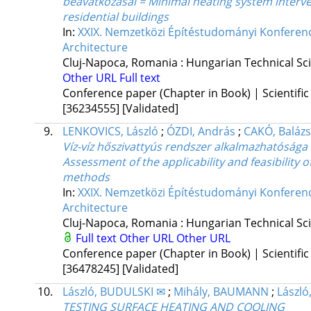
beavatkozásai = Minimal heating system interve
residential buildings
In:
XXIX. Nemzetközi Építéstudományi Konferenci
Architecture
Cluj-Napoca, Romania :
Hungarian Technical Scie
Other URL
Full text
Conference paper (Chapter in Book) | Scientific
[36234555]
[Validated]
9.
LENKOVICS, László
;
ÓZDI, András
;
CAKÓ, Balázs
Víz-víz hőszivattyús rendszer alkalmazhatósága
Assessment of the applicability and feasibility
methods
In:
XXIX. Nemzetközi Építéstudományi Konferenci
Architecture
Cluj-Napoca, Romania :
Hungarian Technical Scie
Full text
Other URL
Other URL
Conference paper (Chapter in Book) | Scientific
[36478245]
[Validated]
10.
László, BUDULSKI ✉
;
Mihály, BAUMANN
;
László
TESTING SURFACE HEATING AND COOLING