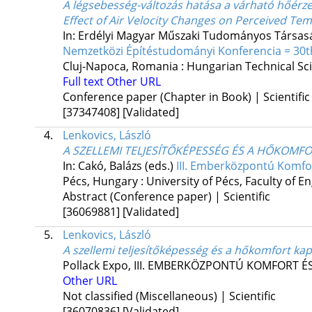
A légsebesség-változás hatása a várható hőérze
Effect of Air Velocity Changes on Perceived T
In: Erdélyi Magyar Műszaki Tudományos Társas
Nemzetközi Építéstudományi Konferencia = 30th
Cluj-Napoca, Romania :
Hungarian Technical Scie
Full text
Other URL
Conference paper (Chapter in Book) | Scientific
[37347408]
[Validated]
4.
Lenkovics, László
A SZELLEMI TELJESÍTŐKÉPESSÉG ÉS A HŐKOMF
In: Cakó, Balázs (eds.)
III. Emberközpontú Komfor
Pécs, Hungary :
University of Pécs, Faculty of 
Abstract (Conference paper) | Scientific
[36069881]
[Validated]
5.
Lenkovics, László
A szellemi teljesítőképesség és a hőkomfort kap
Pollack Expo
,
III. EMBERKÖZPONTÚ KOMFORT É
Other URL
Not classified (Miscellaneous) | Scientific
[36070836]
[Validated]