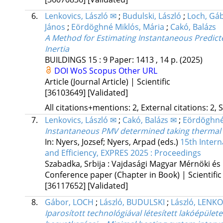
6.
Lenkovics, László ✉
;
Budulski, László
;
Loch, Gá
János
;
Eördöghné Miklós, Mária
;
Cakó, Balázs
A Method for Estimating Instantaneous Predic
Inertia
BUILDINGS
15
:
9
Paper: 1413 , 14 p.
(2025)
DOI
WoS
Scopus
Other URL
Article (Journal Article) | Scientific
[36103649]
[Validated]
All citations+mentions: 2, External citations: 2, 
7.
Lenkovics, László ✉
;
Cakó, Balázs ✉
;
Eördöghné
Instantaneous PMV determined taking thermal i
In: Nyers, Jozsef; Nyers, Arpad (eds.)
15th Inter
and Efficiency, EXPRES 2025 : Proceedings
Szabadka, Srbija :
Vajdasági Magyar Mérnöki és 
Conference paper (Chapter in Book) | Scientific
[36117652]
[Validated]
8.
Gábor, LOCH
;
László, BUDULSKI
;
László, LENK
Iparosított technológiával létesített lakóépület