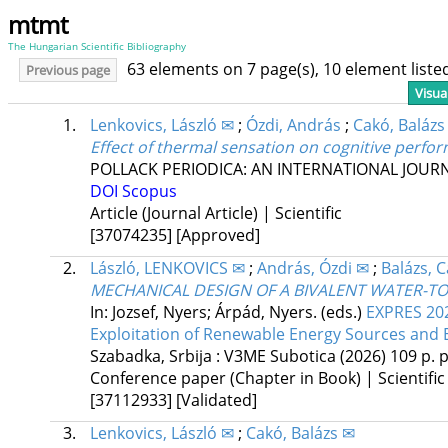
mtmt
The Hungarian Scientific Bibliography
63 elements on 7 page(s), 10 element list
Previous page
Visua
1.
Lenkovics, László ✉
;
Ózdi, András
;
Cakó, Balázs
Effect of thermal sensation on cognitive perfo
POLLACK PERIODICA: AN INTERNATIONAL JOUR
DOI
Scopus
Article (Journal Article) | Scientific
[37074235]
[Approved]
2.
László, LENKOVICS ✉
;
András, Ózdi ✉
;
Balázs, 
MECHANICAL DESIGN OF A BIVALENT WATER-TO
In: Jozsef, Nyers; Árpád, Nyers. (eds.)
EXPRES 202
Exploitation of Renewable Energy Sources and E
Szabadka, Srbija :
V3ME Subotica
(2026)
109 p.
p
Conference paper (Chapter in Book) | Scientific
[37112933]
[Validated]
3.
Lenkovics, László ✉
;
Cakó, Balázs ✉