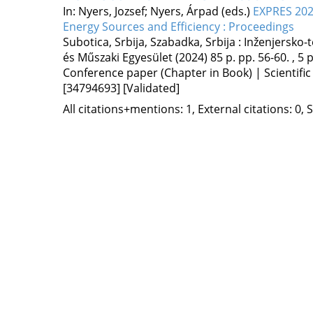
In: Nyers, Jozsef; Nyers, Árpad (eds.)
EXPRES 202
Energy Sources and Efficiency : Proceedings
Subotica, Srbija,
Szabadka, Srbija :
Inženjersko-
és Műszaki Egyesület
(2024)
85 p.
pp. 56-60. , 5 p
Conference paper (Chapter in Book) | Scientific
[34794693]
[Validated]
All citations+mentions: 1, External citations: 0, 