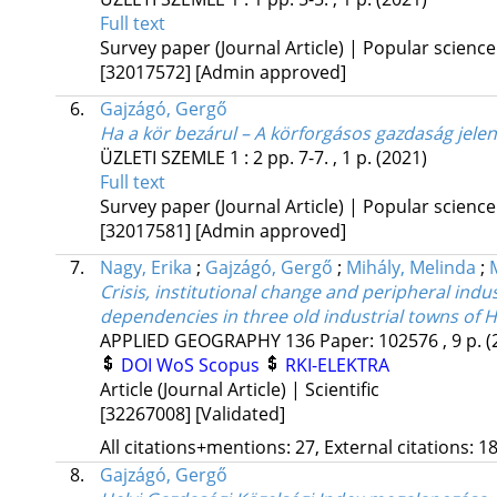
Full text
Survey paper (Journal Article) | Popular science
[32017572]
[Admin approved]
6.
Gajzágó, Gergő
Ha a kör bezárul – A körforgásos gazdaság jele
ÜZLETI SZEMLE
1
:
2
pp. 7-7. , 1 p.
(2021)
Full text
Survey paper (Journal Article) | Popular science
[32017581]
[Admin approved]
7.
Nagy, Erika
;
Gajzágó, Gergő
;
Mihály, Melinda
;
Crisis, institutional change and peripheral indu
dependencies in three old industrial towns of 
APPLIED GEOGRAPHY
136
Paper: 102576 , 9 p.
(
DOI
WoS
Scopus
RKI-ELEKTRA
Article (Journal Article) | Scientific
[32267008]
[Validated]
All citations+mentions: 27, External citations: 18
8.
Gajzágó, Gergő