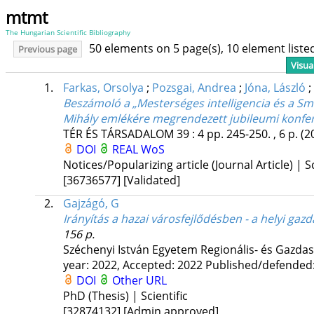
mtmt
The Hungarian Scientific Bibliography
50 elements on 5 page(s), 10 element list
Previous page
Visua
1.
Farkas, Orsolya
;
Pozsgai, Andrea
;
Jóna, László
;
Beszámoló a „Mesterséges intelligencia és a Sm
Mihály emlékére megrendezett jubileumi konfer
TÉR ÉS TÁRSADALOM
39
:
4
pp. 245-250. , 6 p.
(2
DOI
REAL
WoS
Notices/Popularizing article (Journal Article) | Sc
[36736577]
[Validated]
2.
Gajzágó, G
Irányítás a hazai városfejlődésben - a helyi ga
156 p.
Széchenyi István Egyetem Regionális- és Gazda
year: 2022,
Accepted: 2022
Published/defended
DOI
Other URL
PhD (Thesis) | Scientific
[32874132]
[Admin approved]