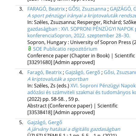
3.
FARAGÓ, Beatrix
;
GŐSI, Zsuzsanna
;
GAJZÁGÓ, 
A sport pénzügyi irányai a kriptovaluták rends
In: Széles, Zsuzsanna; Resperger, Richárd; Szők
gazdaságban : XVI. SOPRONI PÉNZÜGYI NAPOK pé
konferenciaSopron, 2022. szeptember 28–30.
Sopron, Hungary :
University of Sopron Press
(
SOE Publicatio repozitórium
Conference paper (Chapter in Book) | Scientific
[33291680]
[Admin approved]
4.
Faragó, Beatrix
;
Gajzágó, Gergő
;
Gősi, Zsuzsan
A kriptovaluták a sportban
In: Széles, Zs (eds.)
XVI. Soproni Pénzügyi Napok.
adózási és számviteli szakmai és tudományos k
(2022)
pp. 58-58. , 59 p.
Abstract (Conference paper) | Scientific
[33538418]
[Admin approved]
5.
Gajzágó, Gergő
A járvány hatásai a digitális gazdaságban
ÜZLETI SZEMLE
1
:
1
pp. 5-5. , 1 p.
(2021)