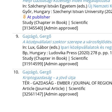
Helyi Gazdasági Közelségi Index megalapozása
In: Széchenyi István Egyetem (eds.)
Új Nemzeti 
Győr, Hungary :
Szechenyi Istvan University
(20
At publisher
Study (Chapter in Book) | Scientific
[31345540]
[Admin approved]
9.
Gajzágó, Gergő
A középvállalati szektor szerepe a városfejlőd
In: Lux, Gábor (eds.)
Ipari középvállalatok és reg
Bp, Hungary :
Ludovika Press
(2020)
278 p.
pp. 1
Study (Chapter in Book) | Scientific
[31914599]
[Admin approved]
10.
Gajzágó, Gergő
Kriptogazdaság – a jövő útja
TÉR - GAZDASÁG - EMBER / JOURNAL OF REGI
Article (Journal Article) | Scientific
[32561147]
[Admin approved]