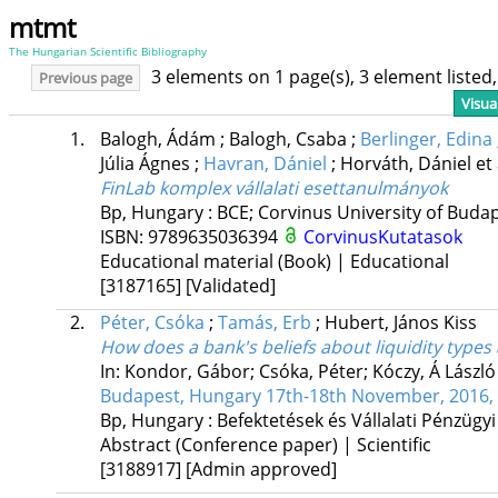
mtmt
The Hungarian Scientific Bibliography
3 elements on 1 page(s), 3 element liste
Previous page
Visua
1.
Balogh, Ádám
;
Balogh, Csaba
;
Berlinger, Edina
Júlia Ágnes
;
Havran, Dániel
;
Horváth, Dániel
et 
FinLab komplex vállalati esettanulmányok
Bp, Hungary :
BCE; Corvinus University of Buda
ISBN:
9789635036394
CorvinusKutatasok
Educational material (Book) | Educational
[3187165]
[Validated]
2.
Péter, Csóka
;
Tamás, Erb
;
Hubert, János Kiss
How does a bank's beliefs about liquidity types
In: Kondor, Gábor; Csóka, Péter; Kóczy, Á László
Budapest, Hungary 17th-18th November, 2016,
Bp, Hungary :
Befektetések és Vállalati Pénzügy
Abstract (Conference paper) | Scientific
[3188917]
[Admin approved]