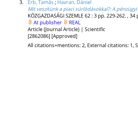
3.
Erb, Tamás
;
Havran, Dániel
Mit veszítünk a piaci súrlódásokkal?
: A pénzügyi
KÖZGAZDASÁGI SZEMLE
62
:
3
pp. 229-262. , 34 
At publisher
REAL
Article (Journal Article) | Scientific
[2862086]
[Approved]
All citations+mentions: 2, External citations: 1, 