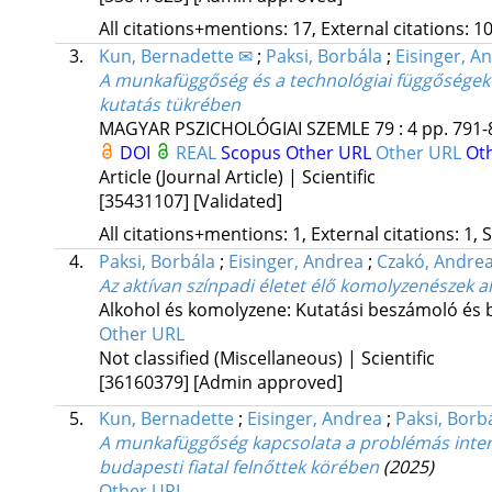
All citations+mentions: 17, External citations: 10
3.
Kun, Bernadette ✉
;
Paksi, Borbála
;
Eisinger, A
A munkafüggőség és a technológiai függőségek k
kutatás tükrében
MAGYAR PSZICHOLÓGIAI SZEMLE
79
:
4
pp. 791-
DOI
REAL
Scopus
Other URL
Other URL
Ot
Article (Journal Article) | Scientific
[35431107]
[Validated]
All citations+mentions: 1, External citations: 1, 
4.
Paksi, Borbála
;
Eisinger, Andrea
;
Czakó, Andre
Az aktívan színpadi életet élő komolyzenészek 
Alkohol és komolyzene: Kutatási beszámoló és 
Other URL
Not classified (Miscellaneous) | Scientific
[36160379]
[Admin approved]
5.
Kun, Bernadette
;
Eisinger, Andrea
;
Paksi, Borb
A munkafüggőség kapcsolata a problémás intern
budapesti fiatal felnőttek körében
(2025)
Other URL