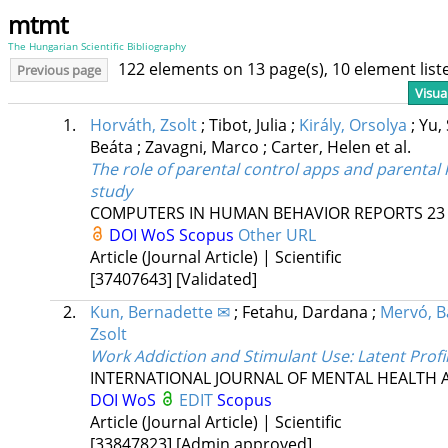
mtmt
The Hungarian Scientific Bibliography
122 elements on 13 page(s), 10 element lis
Previous page
Visua
1.
Horváth, Zsolt
;
Tibot, Julia
;
Király, Orsolya
;
Yu,
Beáta
;
Zavagni, Marco
;
Carter, Helen
et al.
The role of parental control apps and parental
study
COMPUTERS IN HUMAN BEHAVIOR REPORTS
23
DOI
WoS
Scopus
Other URL
Article (Journal Article) | Scientific
[37407643]
[Validated]
2.
Kun, Bernadette ✉
;
Fetahu, Dardana
;
Mervó, B
Zsolt
Work Addiction and Stimulant Use: Latent Profil
INTERNATIONAL JOURNAL OF MENTAL HEALTH 
DOI
WoS
EDIT
Scopus
Article (Journal Article) | Scientific
[33847823]
[Admin approved]