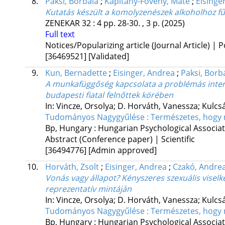
8.
Paksi, Borbála
;
Kapitány-Fövény, Máté
;
Eisinge
Kutatás készült a komolyzenészek alkoholhoz f
ZENEKAR
32
:
4
pp. 28-30. , 3 p.
(2025)
Full text
Notices/Popularizing article (Journal Article) | 
[36469521]
[Validated]
9.
Kun, Bernadette
;
Eisinger, Andrea
;
Paksi, Borb
A munkafüggőség kapcsolata a problémás intern
budapesti fiatal felnőttek körében
In: Vincze, Orsolya; D. Horváth, Vanessza; Kulcsá
Tudományos Nagygyűlése : Természetes, hogy m
Bp, Hungary :
Hungarian Psychological Associa
Abstract (Conference paper) | Scientific
[36494776]
[Admin approved]
10.
Horváth, Zsolt
;
Eisinger, Andrea
;
Czakó, Andre
Vonás vagy állapot? Kényszeres szexuális viselke
reprezentatív mintáján
In: Vincze, Orsolya; D. Horváth, Vanessza; Kulcsá
Tudományos Nagygyűlése : Természetes, hogy m
Bp, Hungary :
Hungarian Psychological Associa