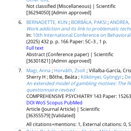
Not classified (Miscellaneous) | Scientific
[36294050]
[Admin approved]
6.
BERNADETTE, KUN
;
BORBÁLA, PAKSI
;
ANDREA, 
Work addiction and its link to problematic tech
In:
10th International Conference on Behavioral
(2025)
432 p.
p. 166 Paper: 5C–3 , 1 p.
Full text
Abstract (Conference paper) | Scientific
[36301821]
[Admin approved]
7.
Magi, Anna
;
Horváth, Zsolt
;
Villalba-García, Cri
Sherry H
;
Bőthe, Beáta
;
Kökönyei, Gyöngyi
;
De
An extended model of gambling motives: The fir
questionnaire-revised
COMPREHENSIVE PSYCHIATRY
143
Paper: 15263
DOI
WoS
Scopus
PubMed
Article (Journal Article) | Scientific
[36355579]
[Validated]
All citations+mentions: 1, External citations: 0, 