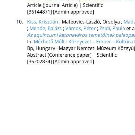
Article (Journal Article) | Scientific
[36144871]
[Admin approved]
10.
Kiss, Krisztián
;
Mateovics-László, Orsolya
;
Mada
;
Mende, Balázs
;
Vámos, Péter
;
Zsidi, Paula
et a
Az aquincumi katonaváros temetőinek paleopato
In:
Mérhető Múlt : Környezet – Ember – Kultúra I
Bp, Hungary :
Magyar Nemzeti Múzeum Közgyűj
Abstract (Conference paper) | Scientific
[36202834]
[Admin approved]