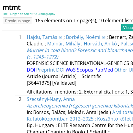
mtmt
The Hungarian Scientific Bibliography
165 elements on 17 page(s), 10 element lis
Previous page
Visua
1.
Hajdu, Tamás ✉
;
Borbély, Noémi ✉
;
Bernert, Z
Claudio
;
Molnár, Mihály
;
Horváth, Anikó
;
Palcs
Murder in cold blood? Forensic and bioarchaeolo
(c. 1245–1272)
FORENSIC SCIENCE INTERNATIONAL-GENETICS
8
DOI
Preprint DOI
WoS
Scopus
PubMed
Other 
Article (Journal Article) | Scientific
[36441375]
[Validated]
All citations+mentions: 2, External citations: 1, 
2.
Szécsényi-Nagy, Anna
Az archeogenetika (régészeti genetika) kibonta
In: Borsos, Balázs; Molnár, Antal (eds.)
A változ
Kutatóközpontban 2012–2025 : Köszöntő kötet B
Bp, Hungary :
ELTE Research Centre for the Hu
Chapter (Chapter in Book) | Scientific