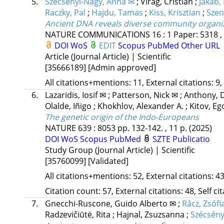
5.
Szecsenyi-Nagy, Anna ✉
;
Virag, Cristian
;
Jakab, 
Raczky, Pal
;
Hajdu, Tamas
;
Kiss, Krisztian
;
Szen
Ancient DNA reveals diverse community organiz
NATURE COMMUNICATIONS
16
:
1
Paper: 5318 ,
DOI
WoS
EDIT
Scopus
PubMed
Other URL
Article (Journal Article) | Scientific
[35666189]
[Admin approved]
All citations+mentions: 11, External citations: 9,
6.
Lazaridis, Iosif ✉
;
Patterson, Nick ✉
;
Anthony, 
Olalde, Iñigo
;
Khokhlov, Alexander A.
;
Kitov, Eg
The genetic origin of the Indo-Europeans
NATURE
639
:
8053
pp. 132-142. , 11 p.
(2025)
DOI
WoS
Scopus
PubMed
SZTE Publicatio
Study Group (Journal Article) | Scientific
[35760099]
[Validated]
All citations+mentions: 52, External citations: 43
Citation count: 57, External citations: 48, Self c
7.
Gnecchi-Ruscone, Guido Alberto ✉
;
Rácz, Zsófi
Radzevičiūtė, Rita
;
Hajnal, Zsuzsanna
;
Szécsény