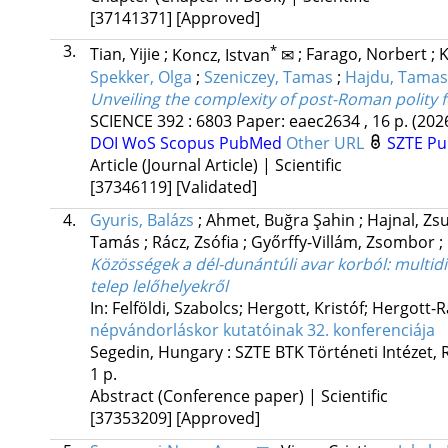
[37141371]
[Approved]
3.
*
Tian, Yijie
;
Koncz, Istvan
✉
;
Farago, Norbert
;
K
Spekker, Olga
;
Szeniczey, Tamas
;
Hajdu, Tamas
Unveiling the complexity of post-Roman polity
SCIENCE
392
:
6803
Paper: eaec2634 , 16 p.
(202
DOI
WoS
Scopus
PubMed
Other URL
SZTE Pu
Article (Journal Article) | Scientific
[37346119]
[Validated]
4.
Gyuris, Balázs
;
Ahmet, Buğra Şahin
;
Hajnal, Z
Tamás
;
Rácz, Zsófia
;
Győrffy-Villám, Zsombor
;
Közösségek a dél-dunántúli avar korból: multi
telep lelőhelyekről
In: Felföldi, Szabolcs; Hergott, Kristóf; Hergott-
népvándorláskor kutatóinak 32. konferenciája
Segedin, Hungary :
SZTE BTK Történeti Intézet, 
1 p.
Abstract (Conference paper) | Scientific
[37353209]
[Approved]