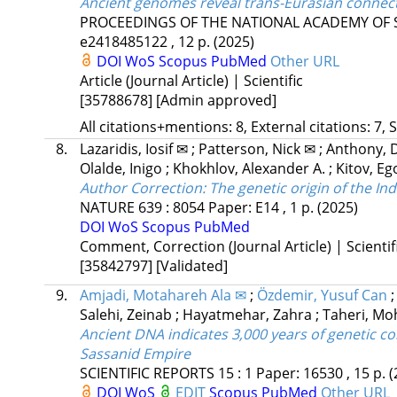
Ancient genomes reveal trans-Eurasian conne
PROCEEDINGS OF THE NATIONAL ACADEMY OF S
e2418485122 , 12 p.
(2025)
DOI
WoS
Scopus
PubMed
Other URL
Article (Journal Article) | Scientific
[35788678]
[Admin approved]
All citations+mentions: 8, External citations: 7, 
8.
Lazaridis, Iosif ✉
;
Patterson, Nick ✉
;
Anthony, 
Olalde, Inigo
;
Khokhlov, Alexander A.
;
Kitov, Eg
Author Correction: The genetic origin of the I
NATURE
639
:
8054
Paper: E14 , 1 p.
(2025)
DOI
WoS
Scopus
PubMed
Comment, Correction (Journal Article) | Scientif
[35842797]
[Validated]
9.
Amjadi, Motahareh Ala ✉
;
Özdemir, Yusuf Can
Salehi, Zeinab
;
Hayatmehar, Zahra
;
Taheri, M
Ancient DNA indicates 3,000 years of genetic co
Sassanid Empire
SCIENTIFIC REPORTS
15
:
1
Paper: 16530 , 15 p.
(
DOI
WoS
EDIT
Scopus
PubMed
Other URL