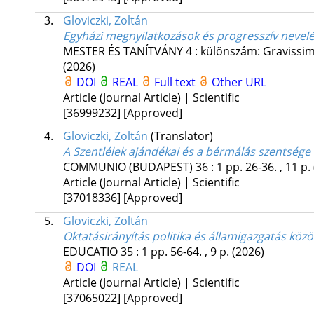
3.
Gloviczki, Zoltán
Egyházi megnyilatkozások és progresszív nevelé
MESTER ÉS TANÍTVÁNY
4
:
különszám: Gravissimu
(2026)
DOI
REAL
Full text
Other URL
Article (Journal Article) | Scientific
[36999232]
[Approved]
4.
Gloviczki, Zoltán
(Translator)
A Szentlélek ajándékai és a bérmálás szentsége
COMMUNIO (BUDAPEST)
36
:
1
pp. 26-36. , 11 p.
Article (Journal Article) | Scientific
[37018336]
[Approved]
5.
Gloviczki, Zoltán
Oktatásirányítás politika és államigazgatás közö
EDUCATIO
35
:
1
pp. 56-64. , 9 p.
(2026)
DOI
REAL
Article (Journal Article) | Scientific
[37065022]
[Approved]