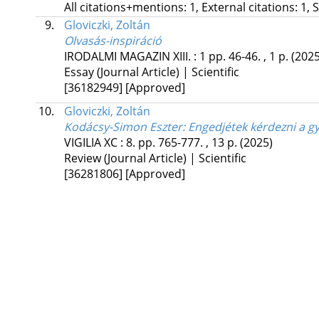
All citations+mentions: 1, External citations: 1, 
9.
Gloviczki, Zoltán
Olvasás-inspiráció
IRODALMI MAGAZIN
XIII.
:
1
pp. 46-46. , 1 p.
(2025
Essay (Journal Article) | Scientific
[36182949]
[Approved]
10.
Gloviczki, Zoltán
Kodácsy-Simon Eszter: Engedjétek kérdezni a g
VIGILIA
XC
:
8.
pp. 765-777. , 13 p.
(2025)
Review (Journal Article) | Scientific
[36281806]
[Approved]