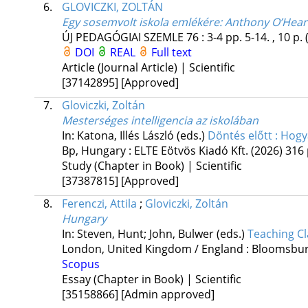
6.
GLOVICZKI, ZOLTÁN
Egy sosemvolt iskola emlékére
: Anthony O’Hear
ÚJ PEDAGÓGIAI SZEMLE
76
:
3-4
pp. 5-14. , 10 p.
DOI
REAL
Full text
Article (Journal Article) | Scientific
[37142895]
[Approved]
7.
Gloviczki, Zoltán
Mesterséges intelligencia az iskolában
In: Katona, Illés László (eds.)
Döntés előtt : Hogy
Bp, Hungary :
ELTE Eötvös Kiadó Kft.
(2026)
316 
Study (Chapter in Book) | Scientific
[37387815]
[Approved]
8.
Ferenczi, Attila
;
Gloviczki, Zoltán
Hungary
In: Steven, Hunt; John, Bulwer (eds.)
Teaching Cl
London, United Kingdom / England :
Bloomsbur
Scopus
Essay (Chapter in Book) | Scientific
[35158866]
[Admin approved]