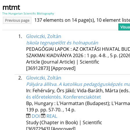
mtmt
The Hungarian Scientific Bibliography
137 elements on 14 page(s), 10 element lis
Previous page
Visua
1.
Gloviczki, Zoltán
Iskola tegnapelőtt és holnapután
PEDAGÓGIAI LAPOK : AZ OKTATÁSI HIVATAL B
SZAKMAI KIADVÁNYA
2026
:
1
pp. 4-8. , 5 p.
(202
Article (Journal Article) | Scientific
[36912873]
[Approved]
2.
Gloviczki, Zoltán
Pályára állítva. A katolikus pedagógusképzés m
In: Fehérváry, Örs Jákó; Vida-Baráth, Márta (eds
és előretekintés. Konferenciakötet
Bp, Hungary :
L'Harmattan (Budapest); L'Harma
139 p.
pp. 57-70. , 14 p.
DOI
REAL
Study (Chapter in Book) | Scientific
[36972943]
[Approved]