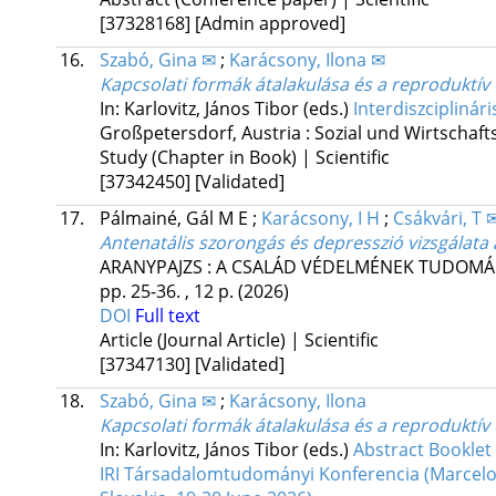
[37328168]
[Admin approved]
16.
Szabó, Gina ✉
;
Karácsony, Ilona ✉
Kapcsolati formák átalakulása és a reproduktív 
In: Karlovitz, János Tibor (eds.)
Interdiszciplinár
Großpetersdorf, Austria :
Sozial und Wirtschaf
Study (Chapter in Book) | Scientific
[37342450]
[Validated]
17.
Pálmainé, Gál M E
;
Karácsony, I H
;
Csákvári, T 
Antenatális szorongás és depresszió vizsgálata
ARANYPAJZS : A CSALÁD VÉDELMÉNEK TUDOMÁNY
pp. 25-36. , 12 p.
(2026)
DOI
Full text
Article (Journal Article) | Scientific
[37347130]
[Validated]
18.
Szabó, Gina ✉
;
Karácsony, Ilona
Kapcsolati formák átalakulása és a reproduktív 
In: Karlovitz, János Tibor (eds.)
Abstract Booklet 
IRI Társadalomtudományi Konferencia (Marcelová