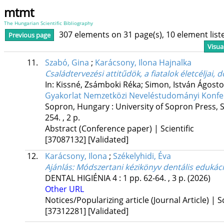
mtmt
The Hungarian Scientific Bibliography
307 elements on 31 page(s), 10 element lis
Previous page
Visua
11.
Szabó, Gina
;
Karácsony, Ilona Hajnalka
Családtervezési attitűdök, a fiatalok életcéljai
In: Kissné, Zsámboki Réka; Simon, István Ágosto
Gyakorlat Nemzetközi Neveléstudományi Konferen
Sopron, Hungary :
University of Sopron Press
,
254. , 2 p.
Abstract (Conference paper) | Scientific
[37087132]
[Validated]
12.
Karácsony, Ilona
;
Székelyhidi, Éva
Ajánlás: Módszertani kézikönyv dentális edukác
DENTAL HIGIÉNIA
4
:
1
pp. 62-64. , 3 p.
(2026)
Other URL
Notices/Popularizing article (Journal Article) | Sc
[37312281]
[Validated]