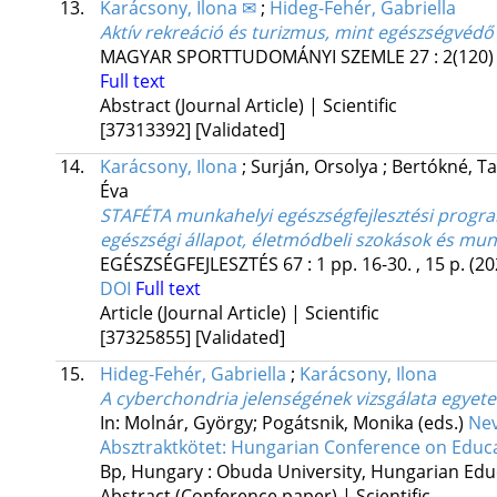
13.
Karácsony, Ilona ✉
;
Hideg-Fehér, Gabriella
Aktív rekreáció és turizmus, mint egészségvéd
MAGYAR SPORTTUDOMÁNYI SZEMLE
27
:
2(120)
Full text
Abstract (Journal Article) | Scientific
[37313392]
[Validated]
14.
Karácsony, Ilona
;
Surján, Orsolya
;
Bertókné, T
Éva
STAFÉTA munkahelyi egészségfejlesztési progra
egészségi állapot, életmódbeli szokások és mu
EGÉSZSÉGFEJLESZTÉS
67
:
1
pp. 16-30. , 15 p.
(20
DOI
Full text
Article (Journal Article) | Scientific
[37325855]
[Validated]
15.
Hideg-Fehér, Gabriella
;
Karácsony, Ilona
A cyberchondria jelenségének vizsgálata egyet
In: Molnár, György; Pogátsnik, Monika (eds.)
Nev
Absztraktkötet: Hungarian Conference on Educ
Bp, Hungary :
Obuda University
,
Hungarian Educ
Abstract (Conference paper) | Scientific