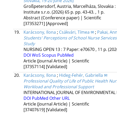
Slovakia, 19-20 June 2026)
Großpetersdorf, Austria,
Marcelháza, Slovakia :
Institute s.r.o.
(2026)
65 p.
pp. 43-43. , 1 p.
Abstract (Conference paper) | Scientific
[37353271]
[Approved]
19.
Karácsony, Ilona
;
Csákvári, Tímea ✉
;
Pakai, An
Students' Perceptions of School Nurse Services
Study
NURSING OPEN
13
:
7
Paper: e70670 , 11 p.
(202
DOI
WoS
Scopus
PubMed
Article (Journal Article) | Scientific
[37357114]
[Validated]
20.
Karácsony, Ilona
;
Hideg-Fehér, Gabriella ✉
Professional Quality of Life of Public Health Nu
Workload and Professional Support
INTERNATIONAL JOURNAL OF ENVIRONMENTAL 
DOI
PubMed
Other URL
Article (Journal Article) | Scientific
[37407619]
[Validated]